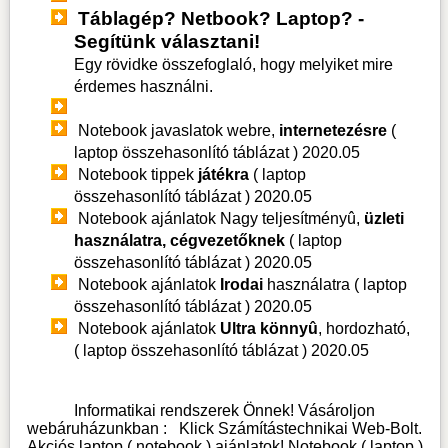
Táblagép? Netbook? Laptop? -
Segítünk választani!
Egy rövidke összefoglaló, hogy melyiket mire
érdemes használni.
Notebook javaslatok webre,
internetezésre
(
laptop összehasonlító táblázat )
2020.05
Notebook tippek
játékra
( laptop
összehasonlító táblázat )
2020.05
Notebook ajánlatok Nagy teljesítményû,
üzleti
használatra, cégvezetőknek
( laptop
összehasonlító táblázat )
2020.05
Notebook ajánlatok
Irodai
használatra ( laptop
összehasonlító táblázat )
2020.05
Notebook ajánlatok
Ultra könnyû
, hordozható,
( laptop összehasonlító táblázat )
2020.05
Informatikai rendszerek Önnek! Vásároljon
webáruházunkban :
Klick Számítástechnikai Web-Bolt
.
Akciós laptop ( notebook ) ajánlatok! Notebook ( laptop )