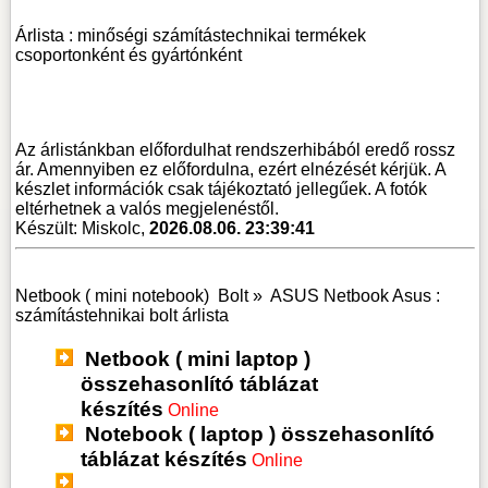
Árlista : minőségi számítástechnikai termékek
csoportonként és gyártónként
Az árlistánkban előfordulhat rendszerhibából eredő rossz
ár. Amennyiben ez előfordulna, ezért elnézését kérjük. A
készlet információk csak tájékoztató jellegűek. A fotók
eltérhetnek a valós megjelenéstől.
Készült: Miskolc,
2026.08.06. 23:39:41
Netbook ( mini notebook)
Bolt »
ASUS Netbook Asus :
számítástehnikai bolt árlista
Netbook ( mini laptop )
összehasonlító táblázat
készítés
Online
Notebook ( laptop ) összehasonlító
táblázat készítés
Online