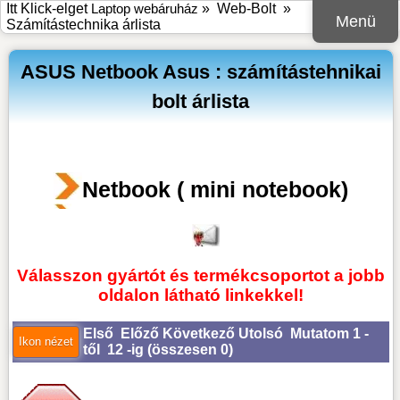
Itt Klick-elget
Laptop webáruház
»
Web-Bolt
»
Menü
Számítástechnika árlista
ASUS Netbook Asus : számítástehnikai
bolt árlista
Netbook ( mini notebook)
Válasszon gyártót és termékcsoportot a jobb
oldalon látható linkekkel!
Első
Előző
Következő
Utolsó
Mutatom 1 -
től 12 -ig (
összesen 0
)