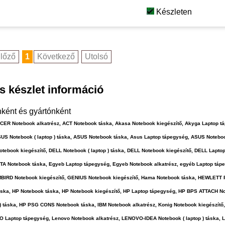
Készleten
lőző
1
Következő
Utolsó
és készlet információ
nként és gyártónként
 ACER Notebook alkatrész, ACT Notebook táska, Akasa Notebook kiegészítő, Akyga Laptop
US Notebook ( laptop ) táska, ASUS Notebook táska, Asus Laptop tápegység, ASUS Noteboo
book kiegészítő, DELL Notebook ( laptop ) táska, DELL Notebook kiegészítő, DELL Lapto
COTA Notebook táska, Egyeb Laptop tápegység, Egyeb Notebook alkatrész, egyéb Laptop táp
GEMBIRD Notebook kiegészítő, GENIUS Notebook kiegészítő, Hama Notebook táska, HEWLET
áska, HP Notebook táska, HP Notebook kiegészítő, HP Laptop tápegység, HP BPS ATTACH Not
 ) táska, HP PSG CONS Notebook táska, IBM Notebook alkatrész, Konig Notebook kiegészí
O Laptop tápegység, Lenovo Notebook alkatrész, LENOVO-IDEA Notebook ( laptop ) táska