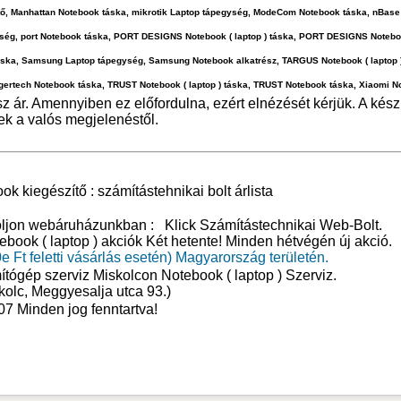
tő, Manhattan Notebook táska, mikrotik Laptop tápegység, ModeCom Notebook táska, nBase
ység, port Notebook táska, PORT DESIGNS Notebook ( laptop ) táska, PORT DESIGNS Noteb
ska, Samsung Laptop tápegység, Samsung Notebook alkatrész, TARGUS Notebook ( laptop )
igertech Notebook táska, TRUST Notebook ( laptop ) táska, TRUST Notebook táska, Xiaomi N
z ár. Amennyiben ez előfordulna, ezért elnézését kérjük. A kész
nek a valós megjelenéstől.
k kiegészítő : számítástehnikai bolt árlista
roljon webáruházunkban :
Klick Számítástechnikai Web-Bolt
.
tebook ( laptop ) akciók Két hetente! Minden hétvégén új akció.
e Ft feletti vásárlás esetén) Magyarország területén.
ítógép szerviz Miskolcon
Notebook ( laptop ) Szerviz
.
kolc, Meggyesalja utca 93.)
07 Minden jog fenntartva!