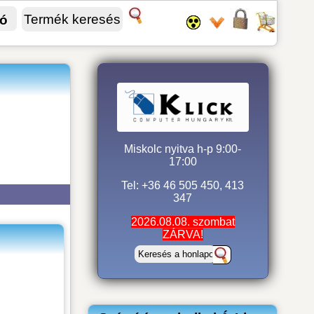
fó
Miskolc nyitva h-p 9:00-
17:00
Tel: +36 46 505 450, 413
347
2026.08.08. szombat
ZÁRVA!