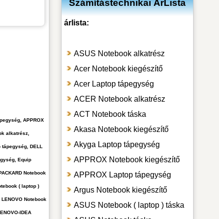
Számítástechnikai ÁrLista
árlista:
ASUS Notebook alkatrész
Acer Notebook kiegészítő
Acer Laptop tápegység
ACER Notebook alkatrész
ACT Notebook táska
 tápegység, APPROX
Akasa Notebook kiegészítő
k alkatrész,
Akyga Laptop tápegység
p tápegység, DELL
APPROX Notebook kiegészítő
egység, Equip
T PACKARD Notebook
APPROX Laptop tápegység
ebook ( laptop )
Argus Notebook kiegészítő
tő, LENOVO Notebook
ASUS Notebook ( laptop ) táska
, LENOVO-IDEA