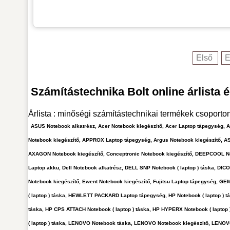
Első
E
Számítástechnika Bolt online árlista 
Árlista : minőségi számítástechnikai termékek csoporto
ASUS Notebook alkatrész, Acer Notebook kiegészítő, Acer Laptop tápegység,
Notebook kiegészítő, APPROX Laptop tápegység, Argus Notebook kiegészítő, AS
AXAGON Notebook kiegészítő, Conceptronic Notebook kiegészítő, DEEPCOOL Note
Laptop akku, Dell Notebook alkatrész, DELL SNP Notebook ( laptop ) táska, DI
Notebook kiegészítő, Ewent Notebook kiegészítő, Fujitsu Laptop tápegység, 
( laptop ) táska, HEWLETT PACKARD Laptop tápegység, HP Notebook ( laptop ) t
táska, HP CPS ATTACH Notebook ( laptop ) táska, HP HYPERX Notebook ( laptop
( laptop ) táska, LENOVO Notebook táska, LENOVO Notebook kiegészítő, LENOV