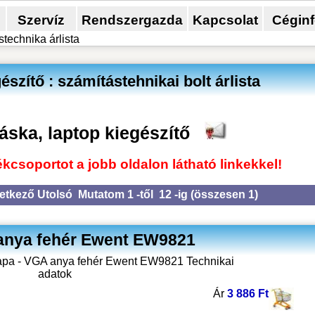
Szervíz
Rendszergazda
Kapcsolat
Cégin
technika árlista
szítő : számítástehnikai bolt árlista
áska, laptop kiegészítő
kcsoportot a jobb oldalon látható linkekkel!
etkező
Utolsó
Mutatom 1 -től 12 -ig (
összesen 1
)
anya fehér Ewent EW9821
Ár
3 886 Ft