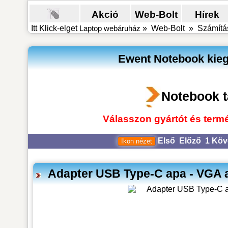
Akció
Web-Bolt
Hírek
Itt Klick-elget
Laptop webáruház
»
Web-Bolt
»
Számítás
Ewent Notebook kiegé
Notebook t
Válasszon gyártót és termé
Első
Előző
1
Köv
Adapter USB Type-C apa - VGA 