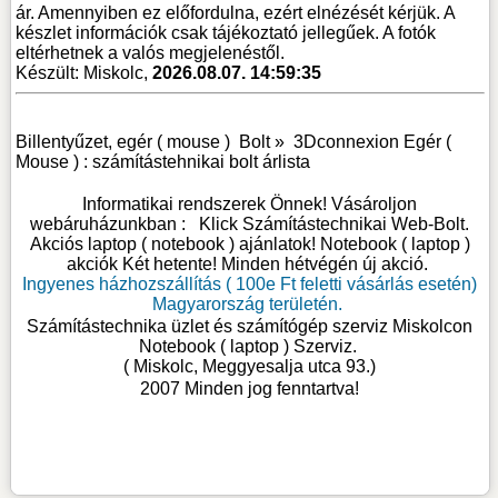
ár. Amennyiben ez előfordulna, ezért elnézését kérjük. A
készlet információk csak tájékoztató jellegűek. A fotók
eltérhetnek a valós megjelenéstől.
Készült: Miskolc,
2026.08.07. 14:59:35
Billentyűzet, egér ( mouse )
Bolt »
3Dconnexion Egér (
Mouse ) : számítástehnikai bolt árlista
Informatikai rendszerek Önnek! Vásároljon
webáruházunkban :
Klick Számítástechnikai Web-Bolt
.
Akciós laptop ( notebook ) ajánlatok! Notebook ( laptop )
akciók Két hetente! Minden hétvégén új akció.
Ingyenes házhozszállítás ( 100e Ft feletti vásárlás esetén)
Magyarország területén.
Számítástechnika üzlet és számítógép szerviz Miskolcon
Notebook ( laptop ) Szerviz
.
( Miskolc, Meggyesalja utca 93.)
2007 Minden jog fenntartva!