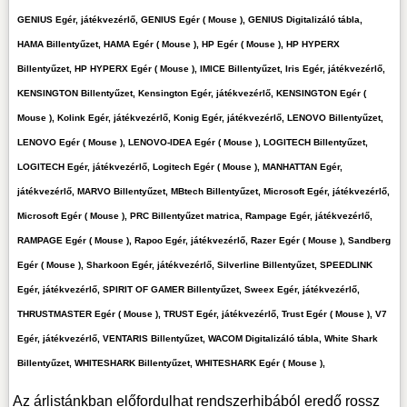
GENIUS Egér, játékvezérlő, GENIUS Egér ( Mouse ), GENIUS Digitalizáló tábla,
HAMA Billentyűzet, HAMA Egér ( Mouse ), HP Egér ( Mouse ), HP HYPERX
Billentyűzet, HP HYPERX Egér ( Mouse ), IMICE Billentyűzet, Iris Egér, játékvezérlő,
KENSINGTON Billentyűzet, Kensington Egér, játékvezérlő, KENSINGTON Egér (
Mouse ), Kolink Egér, játékvezérlő, Konig Egér, játékvezérlő, LENOVO Billentyűzet,
LENOVO Egér ( Mouse ), LENOVO-IDEA Egér ( Mouse ), LOGITECH Billentyűzet,
LOGITECH Egér, játékvezérlő, Logitech Egér ( Mouse ), MANHATTAN Egér,
játékvezérlő, MARVO Billentyűzet, MBtech Billentyűzet, Microsoft Egér, játékvezérlő,
Microsoft Egér ( Mouse ), PRC Billentyűzet matrica, Rampage Egér, játékvezérlő,
RAMPAGE Egér ( Mouse ), Rapoo Egér, játékvezérlő, Razer Egér ( Mouse ), Sandberg
Egér ( Mouse ), Sharkoon Egér, játékvezérlő, Silverline Billentyűzet, SPEEDLINK
Egér, játékvezérlő, SPIRIT OF GAMER Billentyűzet, Sweex Egér, játékvezérlő,
THRUSTMASTER Egér ( Mouse ), TRUST Egér, játékvezérlő, Trust Egér ( Mouse ), V7
Egér, játékvezérlő, VENTARIS Billentyűzet, WACOM Digitalizáló tábla, White Shark
Billentyűzet, WHITESHARK Billentyűzet, WHITESHARK Egér ( Mouse ),
Az árlistánkban előfordulhat rendszerhibából eredő rossz