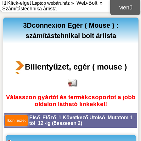
Itt Klick-elget
Laptop webáruház
»
Web-Bolt
»
Menü
Számítástechnika árlista
3Dconnexion Egér ( Mouse ) :
számítástehnikai bolt árlista
Billentyűzet, egér ( mouse )
Válasszon gyártót és termékcsoportot a jobb
oldalon látható linkekkel!
Első
Előző
1
Következő
Utolsó
Mutatom 1 -
től 12 -ig (
összesen 2
)