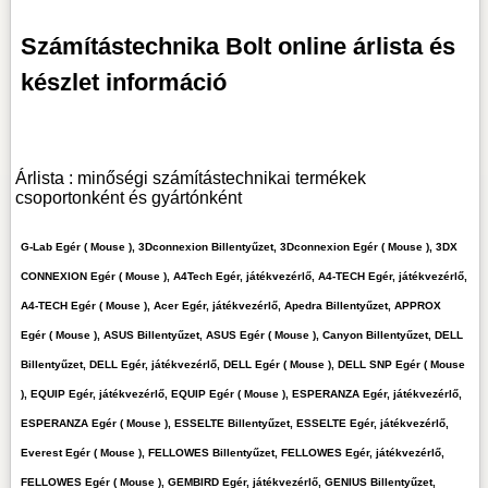
Számítástechnika Bolt online árlista és
készlet információ
Árlista : minőségi számítástechnikai termékek
csoportonként és gyártónként
G-Lab Egér ( Mouse ), 3Dconnexion Billentyűzet, 3Dconnexion Egér ( Mouse ), 3DX
CONNEXION Egér ( Mouse ), A4Tech Egér, játékvezérlő, A4-TECH Egér, játékvezérlő,
A4-TECH Egér ( Mouse ), Acer Egér, játékvezérlő, Apedra Billentyűzet, APPROX
Egér ( Mouse ), ASUS Billentyűzet, ASUS Egér ( Mouse ), Canyon Billentyűzet, DELL
Billentyűzet, DELL Egér, játékvezérlő, DELL Egér ( Mouse ), DELL SNP Egér ( Mouse
), EQUIP Egér, játékvezérlő, EQUIP Egér ( Mouse ), ESPERANZA Egér, játékvezérlő,
ESPERANZA Egér ( Mouse ), ESSELTE Billentyűzet, ESSELTE Egér, játékvezérlő,
Everest Egér ( Mouse ), FELLOWES Billentyűzet, FELLOWES Egér, játékvezérlő,
FELLOWES Egér ( Mouse ), GEMBIRD Egér, játékvezérlő, GENIUS Billentyűzet,