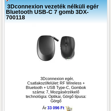
3Dconnexion vezeték nélküli egér
Bluetooth USB-C 7 gomb 3DX-
700118
3Dconnexion egér,
Csatlakozófelület: RF Wireless +
Bluetooth + USB Type-C, Gombok
száma: 7, Mozgásérzékelő
technológia: Optikai, Görgő típusa:
Görgő
Ár
33 096 Ft