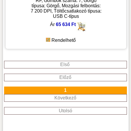
RF, Gombok száma: 7, Görgő
típusa: Görgő, Mozgási felbontás:
7 200 DPI, Töltőcsatlakozó típusa:
USB C-típus
Ár
65 634 Ft
Rendelhető
Első
Előző
1
Következő
Utolsó