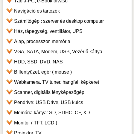
Tábla-PC, e-Book olvasó
Navigáció és tartozék
Számítógép : szerver és desktop computer
Ház, tápegység, ventillátor, UPS
Alap, processzor, memória
VGA, SATA, Modem, USB, Vezérlő kártya
HDD, SSD, DVD, NAS
Billentyűzet, egér ( mouse )
Webkamera, TV tuner, hangfal, képkeret
Scanner, digitális fényképezőgép
Pendrive: USB Drive, USB kulcs
Memória kártya: SD, SDHC, CF, XD
Monitor ( TFT, LCD )
Projektor, TV