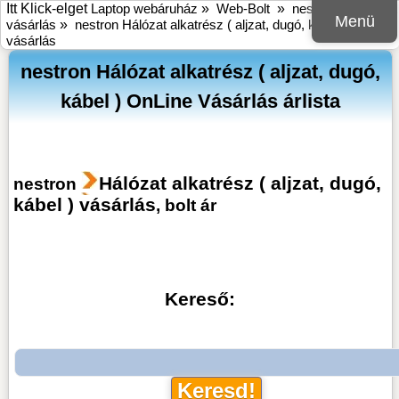
Itt Klick-elget
Laptop webáruház
»
Web-Bolt
»
nestron online bolt
Menü
vásárlás
»
nestron Hálózat alkatrész ( aljzat, dugó, kábel )
vásárlás
nestron Hálózat alkatrész ( aljzat, dugó,
kábel ) OnLine Vásárlás árlista
Hálózat alkatrész ( aljzat, dugó,
nestron
kábel ) vásárlás
, bolt ár
Kereső: