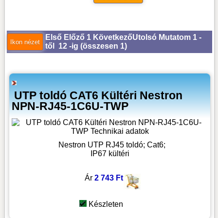
Első
Előző
1
Következő
Utolsó
Mutatom 1 -
től 12 -ig (
összesen 1
)
UTP toldó CAT6 Kültéri Nestron
NPN-RJ45-1C6U-TWP
Nestron UTP RJ45 toldó; Cat6;
IP67 kültéri
Ár
2 743 Ft
Készleten