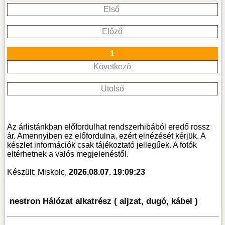
Első
Előző
1
Következő
Utolsó
Az árlistánkban előfordulhat rendszerhibából eredő rossz
ár. Amennyiben ez előfordulna, ezért elnézését kérjük. A
készlet információk csak tájékoztató jellegűek. A fotók
eltérhetnek a valós megjelenéstől.
Készült: Miskolc,
2026.08.07. 19:09:23
nestron Hálózat alkatrész ( aljzat, dugó, kábel )