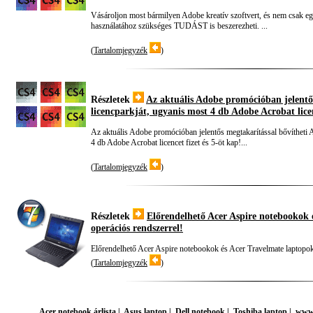
Vásároljon most bármilyen Adobe kreatív szoftvert, és nem csak e
használatához szükséges TUDÁST is beszerezheti. ...
(
Tartalomjegyzék
)
Részletek
Az aktuális Adobe promócióban jelentő
licencparkját, ugyanis most 4 db Adobe Acrobat licen
Az aktuális Adobe promócióban jelentős megtakarítással bővítheti 
4 db Adobe Acrobat licencet fizet és 5-öt kap!...
(
Tartalomjegyzék
)
Részletek
Előrendelhető Acer Aspire notebookok
operációs rendszerrel!
Előrendelhető Acer Aspire notebookok és Acer Travelmate laptopok
(
Tartalomjegyzék
)
Acer notebook árlista
|
Asus laptop
|
Dell notebook
|
Toshiba laptop
|
www.