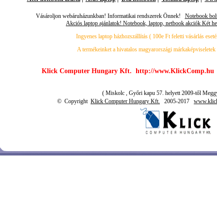
Vásároljon webáruházunkban! Informatikai rendszerek Önnek!
Notebook bolt
Akciós laptop ajánlatok! Notebook, laptop, netbook akciók Két he
Ingyenes laptop házhozszállítás ( 100e Ft feletti vásárlás eset
A termékeinket a hivatalos magyarországi márkaképviseletek 
Klick Computer Hungary Kft. http://www.KlickComp.h
( Miskolc , Győri kapu 57. helyett 2009-től Meggy
© Copyright
Klick Computer Hungary Kft.
2005-2017
www.klic