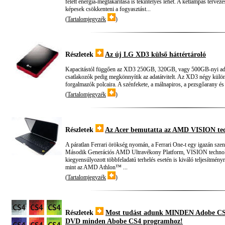
felett energia-megtakarítása is tekintélyes lehet. A kétlámpás terv
képesek csökkenteni a fogyasztást...
(
Tartalomjegyzék
)
Részletek
Az új LG XD3 külső háttértároló
Kapacitástól függően az XD3 250GB, 320GB, vagy 500GB-nyi adat t
csatlakozók pedig megkönnyítik az adatátvitelt. Az XD3 négy külö
forgalmazók polcaira. A szénfekete, a málnapiros, a pezsgőarany és 
(
Tartalomjegyzék
)
Részletek
Az Acer bemutatta az AMD VISION tech
A páratlan Ferrari örökség nyomán, a Ferrari One-t egy igazán szenz
Második Generációs AMD Ultravékony Platform, VISION technológi
kiegyensúlyozott többfeladatú terhelés esetén is kiváló teljesítmény
mint az AMD Athlon™ ...
(
Tartalomjegyzék
)
Részletek
Most tudást adunk MINDEN Adobe CS4 
DVD minden Abobe CS4 programhoz!