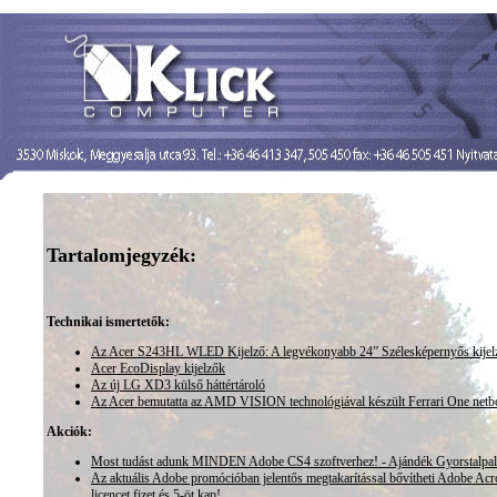
Tartalomjegyzék:
Technikai ismertetők:
Az Acer S243HL WLED Kijelző: A legvékonyabb 24” Szélesképernyős kijelző 
Acer EcoDisplay kijelzők
Az új LG XD3 külső háttértároló
Az Acer bemutatta az AMD VISION technológiával készült Ferrari One netb
Akciók:
Most tudást adunk MINDEN Adobe CS4 szoftverhez! - Ajándék Gyorstalp
Az aktuális Adobe promócióban jelentős megtakarítással bővítheti Adobe Acr
licencet fizet és 5-öt kap!