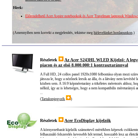
Hírek:
Előrendelhető Acer Aspire notebookok és Acer Travelmate laptopok Windows 
(Amennyiben nem korrekt a megjelenítés, tekintse meg
hírlevelünket honlapunkon
.)
Részletek
Az Acer S243HL WLED Kijelző: A legvé
piacon és az első 8.000.000:1 kontrasztaránnyal
A Full HD, 24 collos panel 1920x1080 felbontása olyan mozi szín
játssza le, hogy a nézőnek leesik az álla, és a látvány nem kevésb
közben sem. A 16:9 képméretarány a tökéletes méretezés ahhoz, hog
nélkül, így az is lehetséges, hogy a nem kompatibilis méretarányú
...
(
Tartalomjegyzék
)
Részletek
Acer EcoDisplay kijelzők
A környezetbarát kijelzők számottevő mértékben képesek csökkenten
felhasználó felszerelés kevesebb hőt termel, hosszabb lesz az életc