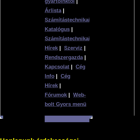
gyártóinktól
|
Árlista
|
Számítástechnikai
Katalógus
|
Számítástechnikai
Hírek
|
Szerviz
|
Rendszergazda
|
Kapcsolat
|
Cég
Info
|
Cég
Hírek
|
Fórumok
|
Web-
bolt Gyors menü