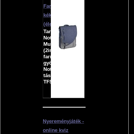
Farmer
kék
(élettartam)
Targus
Notebook
Multipac
(2in1)
farmerkék/szürke
gyöngyvászon
Notebook
táska
TFS100
Nyereményjáték -
online kviz