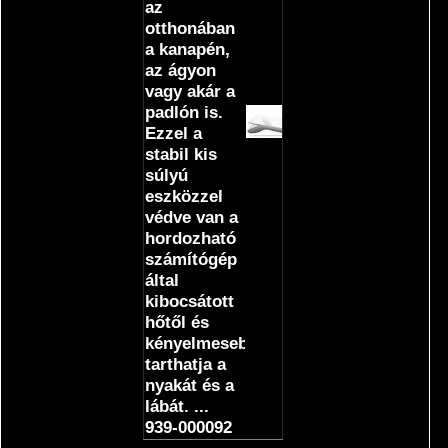
az
otthonában
a kanapén,
az ágyon
vagy akár a
padlón is.
Ezzel a
stabil kis
súlyú
eszközzel
védve van a
hordozható
számítógép
által
kibocsátott
hőtől és
kényelmesebben
tarthatja a
nyakát és a
lábát. ...
939-000092