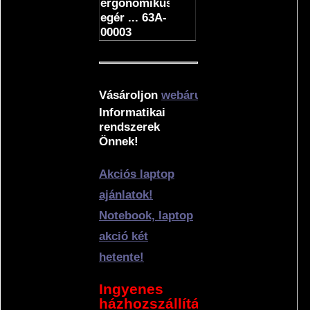
ergonomikus
egér ... 63A-
00003
Vásároljon
webáruház
unkban!
Informatikai
rendszerek
Önnek!
Akciós laptop
ajánlatok!
Notebook, laptop
akció két
hetente!
Ingyenes
házhozszállítás