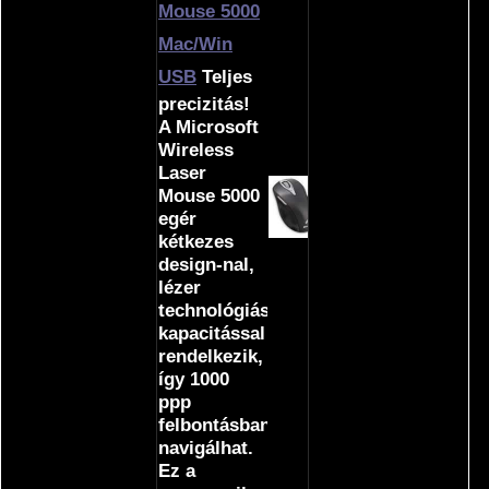
Mouse 5000
Mac/Win
USB
Teljes
precizitás!
A Microsoft
Wireless
Laser
Mouse 5000
egér
kétkezes
design-nal,
lézer
technológiás
kapacitással
rendelkezik,
így 1000
ppp
felbontásban
navigálhat.
Ez a