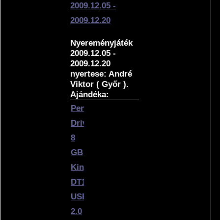
2009.12.05 -
2009.12.20
Nyereményjáték
2009.12.05 -
2009.12.20
nyertese: André
Viktor ( Győr ).
Ajándéka:
Pen
Drive
8
GB
Kingston
DT101C
USB
2.0