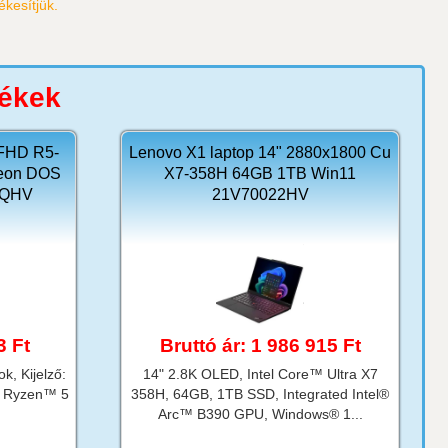
kesítjük.
mékek
 FHD R5-
Lenovo X1 laptop 14" 2880x1800 Cu
eon DOS
X7-358H 64GB 1TB Win11
YQHV
21V70022HV
3 Ft
Bruttó ár: 1 986 915 Ft
k, Kijelző:
14" 2.8K OLED, Intel Core™ Ultra X7
® Ryzen™ 5
358H, 64GB, 1TB SSD, Integrated Intel®
Arc™ B390 GPU, Windows® 1...