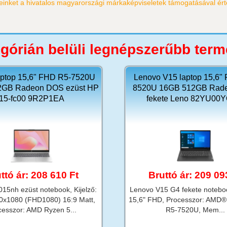
einket a hivatalos magyarországi márkaképviseletek támogatásával érté
górián belüli legnépszerűbb ter
aptop 15,6" FHD R5-7520U
Lenovo V15 laptop 15,6"
2GB Radeon DOS ezüst HP
8520U 16GB 512GB Rad
15-fc00 9R2P1EA
fekete Leno 82YU00
ttó ár: 208 610 Ft
Bruttó ár: 209 09
015nh ezüst notebook, Kijelző:
Lenovo V15 G4 fekete noteboo
0x1080 (FHD1080) 16:9 Matt,
15,6" FHD, Processzor: AMD
cesszor: AMD Ryzen 5...
R5-7520U, Mem...