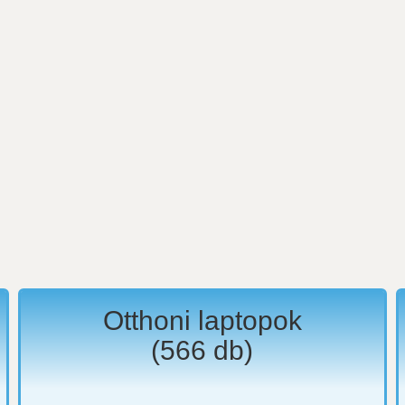
Otthoni laptopok
(
566
db)