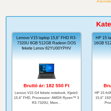
A termék
Kate
Lenovo V15 laptop 15,6" FHD R3-
HP 15 l
7320U 8GB 512GB Radeon DOS
16GB 51
fekete Lenov 82YU00YPHV
Bruttó ár: 182 550 Ft
Bru
Lenovo V15 G4 fekete notebook, Kijelző:
HP 15-fc0
15,6" FHD, Processzor: AMD® Ryzen™ 3
15,6" 192
R3-7320U, Mem...
Pro