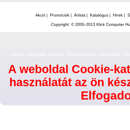
Akció
|
Promóciók
|
Árlista
|
Katalógus
|
Hírek
|
S
Copyright © 2005-2013 Klick Computer Hun
email
Ingyenes hírlevél
Honlap térkép
Info kérés
Vás
A weboldal Cookie-kat
használatát az ön ké
Elfogad