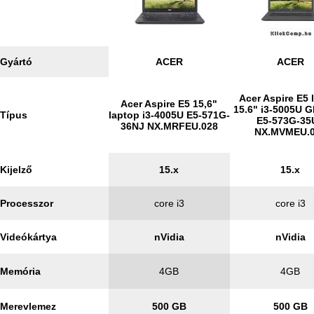
Gyártó
ACER
ACER
Acer Aspire E5 
Acer Aspire E5 15,6"
15.6" i3-5005U 
Típus
laptop i3-4005U E5-571G-
E5-573G-35
36NJ NX.MRFEU.028
NX.MVMEU.
Kijelző
15.x
15.x
Processzor
core i3
core i3
Videókártya
nVidia
nVidia
Memória
4GB
4GB
Merevlemez
500 GB
500 GB