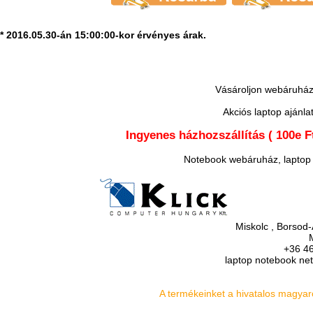
* 2016.05.30-án 15:00:00-kor érvényes árak.
Vásároljon
webáruhá
Akciós laptop ajánla
Ingyenes házhozszállítás ( 100e F
Notebook webáruház, laptop
Miskolc
,
Borsod-
+36 46
laptop
notebook
ne
A termékeinket a hivatalos magyar