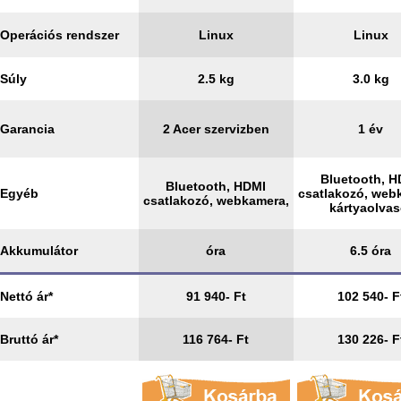
Operációs rendszer
Linux
Linux
Súly
2.5 kg
3.0 kg
Garancia
2 Acer szervizben
1 év
Bluetooth, 
Bluetooth, HDMI
Egyéb
csatlakozó, web
csatlakozó, webkamera,
kártyaolvas
Akkumulátor
óra
6.5 óra
Nettó ár*
91 940- Ft
102 540- F
Bruttó ár*
116 764- Ft
130 226- F