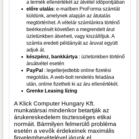
a termék ellenértékét az átvétel időpontjában
előre utalás
: e-mailben ProForma számlát
küldünk, amelynek alapján az átutalás
megtörténhet. A vételár számlánkra történő
beérkezését követően a megrendelt árut
üzletünkben átveheti, vagy kiszállítjuk. A
számla eredeti példányát az áruval együtt
adjuk át.
készpénz, bankkártya
: üzletünkben történő
áruátvétel esetén
PayPal
: legelterjedtebb online fizetési
megoldás. A web-bolt rendelés feladása
után, online fizetheti ki az áru ellenértékét.
Grenke Leasing lízing
A Klick Computer Hungary Kft.
munkatársai mindenkor betartják az
árukereskedelem tisztességes etikai
normáit. Bármilyen felmerülő probléma
esetén a vevők érdekeinek maximális
figyelembevételével járunk el.