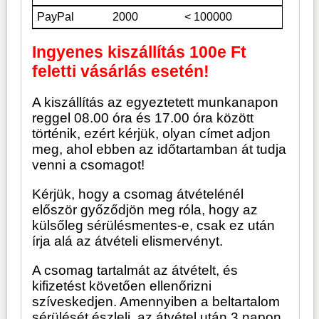
PayPal
2000
< 100000
Ingyenes kiszállítás 100e Ft
feletti vásárlás esetén!
A kiszállítás az egyeztetett munkanapon
reggel 08.00 óra és 17.00 óra között
történik, ezért kérjük, olyan címet adjon
meg, ahol ebben az időtartamban át tudja
venni a csomagot!
Kérjük, hogy a csomag átvételénél
először győződjön meg róla, hogy az
külsőleg sérülésmentes-e, csak ez után
írja alá az átvételi elismervényt.
A csomag tartalmát az átvételt, és
kifizetést követően ellenőrizni
szíveskedjen. Amennyiben a beltartalom
sérülését észleli, az átvétel után 3 napon