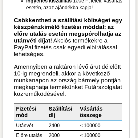
Ingyenes kiszállítás
100e Ft feletti vásárlás
esetén, azaz ajándékba kapja!
Csökkentheti a szállítási költséget egy
készpénzkímélő fizetési móddal: az
előre utalás esetén megspórolhatja az
utánvéti díjat!
Akciós termékekre a
PayPal fizetés csak egyedi elbírálással
lehetséges.
Amennyiben a raktáron lévő árut délelőtt
10-ig megrendeli, akkor a következő
munkanapon az ország bármely pontján
megkaphatja termékünket Futárszolgálat
közreműködésével.
Fizetési
Szállítási
Vásárlás
mód
díj
összege
Utánvét
2400
< 100000
Előre utalás
2000
< 100000