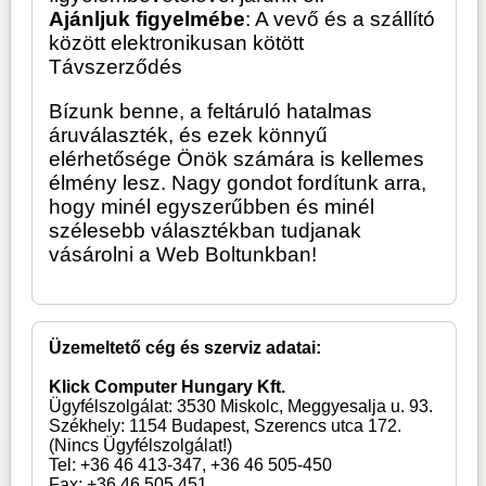
Ajánljuk figyelmébe
: A vevő és a szállító
között
elektronikusan kötött
Távszerződés
Bízunk benne, a feltáruló hatalmas
áruválaszték, és ezek könnyű
elérhetősége Önök számára is kellemes
élmény lesz. Nagy gondot fordítunk arra,
hogy minél egyszerűbben és minél
szélesebb választékban tudjanak
vásárolni a Web Boltunkban!
Üzemeltető cég és szerviz adatai:
Klick Computer Hungary Kft.
Ügyfélszolgálat: 3530 Miskolc, Meggyesalja u. 93.
Székhely: 1154 Budapest, Szerencs utca 172.
(Nincs Ügyfélszolgálat!)
Tel: +36 46 413-347, +36 46 505-450
Fax: +36 46 505 451