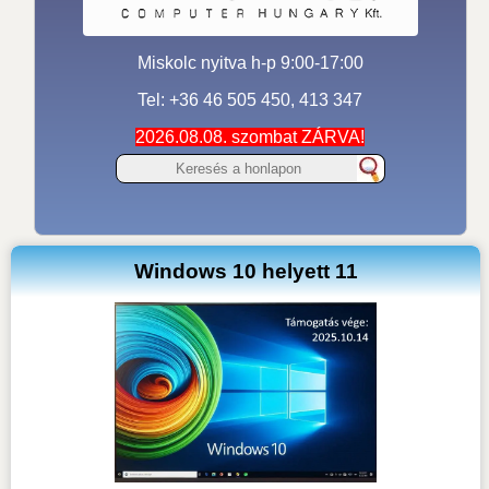
Miskolc nyitva h-p 9:00-17:00
Tel: +36 46 505 450, 413 347
2026.08.08. szombat ZÁRVA!
Windows 10 helyett 11