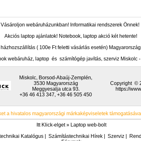
Vásároljon
webáruház
unkban! Informatikai rendszerek Önnek
Akciós laptop ajánlatok! Notebook, laptop akció két hetente!
házhozszállítás ( 100e Ft feletti vásárlás esetén) Magyarország 
ok webáruház, laptop
és
számítógép javítás, szerviz Miskolc 
Miskolc,
Borsod-Abaúj-Zemplén,
3530
Magyarország
Copyright © 
Meggyesalja utca 93.
https://www
+36 46 413 347, +36 46 505 450
et a hivatalos magyarországi márkaképviseletek támogatásával 
Itt Klick-elget »
Laptop web-bolt
technikai Katalógus
|
Számítástechnikai Hírek
|
Szerviz
|
Rend