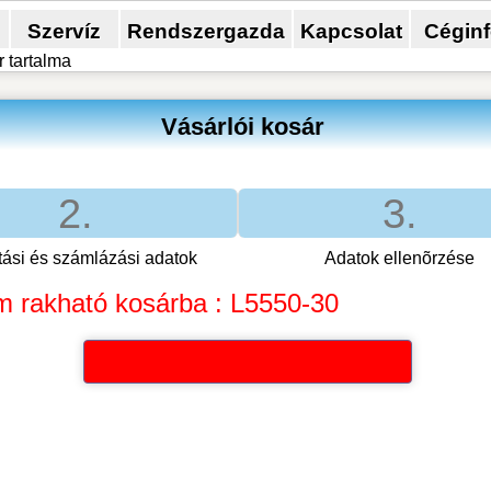
Szervíz
Rendszergazda
Kapcsolat
Cégin
 tartalma
Vásárlói kosár
2.
3.
ítási és számlázási adatok
Adatok ellenõrzése
m rakható kosárba : L5550-30