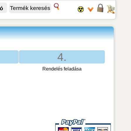
fó
4.
Rendelés feladása