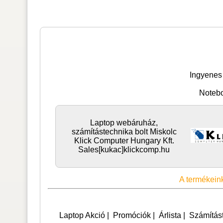
Ingyenes 
Notebo
Laptop webáruház,
számítástechnika bolt Miskolc
Klick Computer Hungary Kft.
Sales[kukac]klickcomp.hu
A termékeink
Laptop Akció
|
Promóciók
|
Árlista
|
Számítás