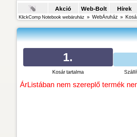
Akció
Web-Bolt
Hírek
KlickComp Notebook webáruház
»
WebÁruház
»
Kosár
1.
Kosár tartalma
Száll
ÁrListában nem szereplő termék ne