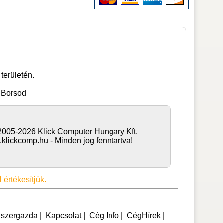
!
területén.
- Borsod
2005-2026 Klick Computer Hungary Kft.
.klickcomp.hu - Minden jog fenntartva!
értékesítjük.
szergazda
|
Kapcsolat
|
Cég Info
|
CégHírek
|