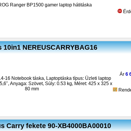
G Ranger BP1500 gamer laptop hátitáska
Érd
eus 10in1 NEREUSCARRYBAG16
Ár
6 
16 Notebook táska, Laptoptáska típus: Üzleti laptop
15,6", Anyaga: Szövet, Súly: 0.53 kg, Méret: 425 x 325 x
80 mm
Rende
us Carry fekete 90-XB4000BA00010