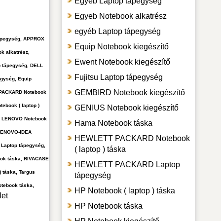
Egyeb Laptop tápegység
Egyeb Notebook alkatrész
egyéb Laptop tápegység
 tápegység, APPROX
Equip Notebook kiegészítő
k alkatrész,
Ewent Notebook kiegészítő
p tápegység, DELL
Fujitsu Laptop tápegység
egység, Equip
GEMBIRD Notebook kiegészítő
T PACKARD Notebook
ebook ( laptop )
GENIUS Notebook kiegészítő
tő, LENOVO Notebook
Hama Notebook táska
, LENOVO-IDEA
HEWLETT PACKARD Notebook
 Laptop tápegység,
( laptop ) táska
ook táska, RIVACASE
HEWLETT PACKARD Laptop
 táska, Targus
tápegység
otebook táska,
HP Notebook ( laptop ) táska
let
HP Notebook táska