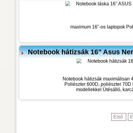
maximum 16"-os laptopok Pol
Notebook hátizsák 16" Asus N
Notebook hátizsák maximálisan 4
Poliészter 600D, poliészter 70D
modellekkel Ütésálló, karcál
Első
E