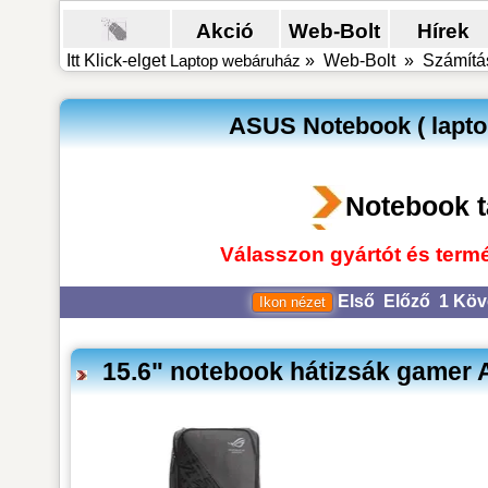
Akció
Web-Bolt
Hírek
Itt Klick-elget
Laptop webáruház
»
Web-Bolt
»
Számítás
ASUS Notebook ( laptop 
Notebook t
Válasszon gyártót és termé
Első
Előző
1
Köv
15.6" notebook hátizsák game