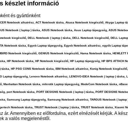
és készlet információ
nként és gyártónként
 ACER Notebook alkatrész, ACT Notebook táska, Akasa Notebook kiegészítő, Akyga Laptop
US Notebook ( laptop ) táska, ASUS Notebook táska, Asus Laptop tápegység, ASUS Noteboo
book kiegészítő, DELL Notebook ( laptop ) táska, DELL Notebook kiegészítő, DELL Lapto
COTA Notebook táska, Egyeb Laptop tápegység, Egyeb Notebook alkatrész, egyéb Laptop táp
GEMBIRD Notebook kiegészítő, GENIUS Notebook kiegészítő, Hama Notebook táska, HEWLET
áska, HP Notebook táska, HP Notebook kiegészítő, HP Laptop tápegység, HP BPS ATTACH Not
 ) táska, HP PSG CONS Notebook táska, IBM Notebook alkatrész, Konig Notebook kiegészí
O Laptop tápegység, Lenovo Notebook alkatrész, LENOVO-IDEA Notebook ( laptop ) táska
tő, Manhattan Notebook táska, mikrotik Laptop tápegység, ModeCom Notebook táska, nBase
ység, port Notebook táska, PORT DESIGNS Notebook ( laptop ) táska, PORT DESIGNS Noteb
ska, Samsung Laptop tápegység, Samsung Notebook alkatrész, TARGUS Notebook ( laptop )
igertech Notebook táska, TRUST Notebook ( laptop ) táska, TRUST Notebook táska, Xiaomi N
z ár. Amennyiben ez előfordulna, ezért elnézését kérjük. A kész
nek a valós megjelenéstől.