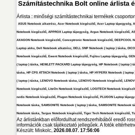
Számítástechnika Bolt online árlista 
Árlista : minőségi számítástechnikai termékek csoporto
ASUS Notebook alkatrész, Acer Notebook kiegészítő, Acer Laptop tápegység,
Notebook kiegészítő, APPROX Laptop tápegység, Argus Notebook kiegészítő, AS
AXAGON Notebook kiegészítő, Conceptronic Notebook kiegészítő, DEEPCOOL Note
Laptop akku, Dell Notebook alkatrész, DELL SNP Notebook ( laptop ) táska, DI
Notebook kiegészítő, Ewent Notebook kiegészítő, Fujitsu Laptop tápegység, 
( laptop ) táska, HEWLETT PACKARD Laptop tápegység, HP Notebook ( laptop ) t
táska, HP CPS ATTACH Notebook ( laptop ) táska, HP HYPERX Notebook ( laptop
( laptop ) táska, LENOVO Notebook táska, LENOVO Notebook kiegészítő, LENOV
Notebook kiegészítő, LiteOn Notebook kiegészítő, LOGITECH Notebook kiegészí
nedis Notebook kiegészítő, Plugon Notebook kiegészítő, PLUGON Laptop tápeg
Notebook táska, SAMSONITE Notebook ( laptop ) táska, SAMSONITE Notebook tá
Notebook táska, Targus Notebook kiegészítő, Tiger Tech Notebook kiegészítő, T
Az árlistánkban előfordulhat rendszerhibából eredő ross
információk csak tájékoztató jellegűek. A fotók eltérhet
Készült: Miskolc,
2026.08.07. 17:56:06