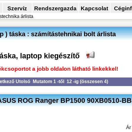
Szervíz
Rendszergazda
Kapcsolat
Cégin
technika árlista
) táska : számítástehnikai bolt árlista
áska, laptop kiegészítő
kcsoportot a jobb oldalon látható linkekkel!
etkező
Utolsó
Mutatom 1 -től 12 -ig (
összesen 4
)
r ASUS ROG Ranger BP1500 90XB0510-B
Á