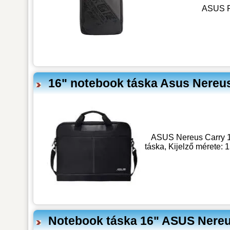
ASUS RO
16" notebook táska Asus Ner
ASUS Nereus Carry 14-
táska, Kijelző mérete: 
Notebook táska 16" ASUS Nere