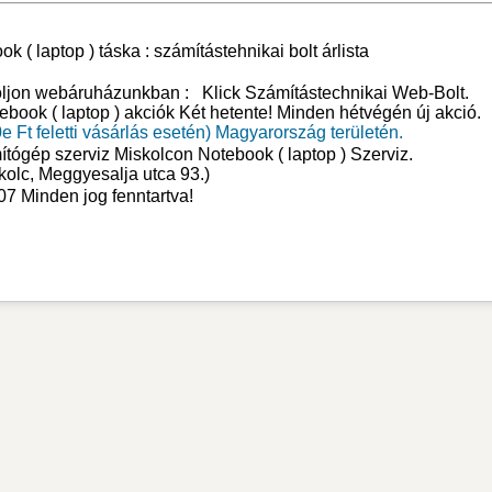
( laptop ) táska : számítástehnikai bolt árlista
roljon webáruházunkban :
Klick Számítástechnikai Web-Bolt
.
tebook ( laptop ) akciók Két hetente! Minden hétvégén új akció.
e Ft feletti vásárlás esetén) Magyarország területén.
ítógép szerviz Miskolcon
Notebook ( laptop ) Szerviz
.
kolc, Meggyesalja utca 93.)
07 Minden jog fenntartva!