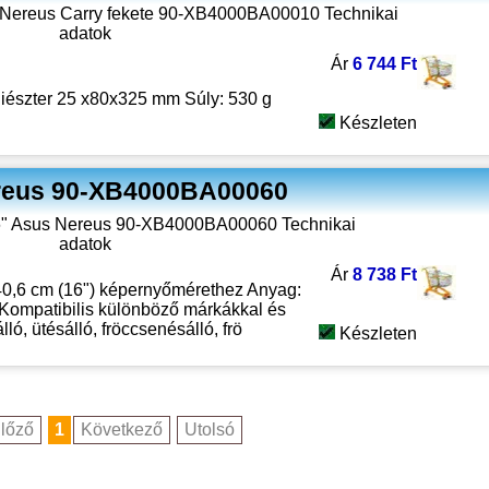
Ár
6 744 Ft
iészter 25 x80x325 mm Súly: 530 g
Készleten
ereus 90-XB4000BA00060
Ár
8 738 Ft
0,6 cm (16") képernyőmérethez Anyag:
 Kompatibilis különböző márkákkal és
ló, ütésálló, fröccsenésálló, frö
Készleten
lőző
1
Következő
Utolsó