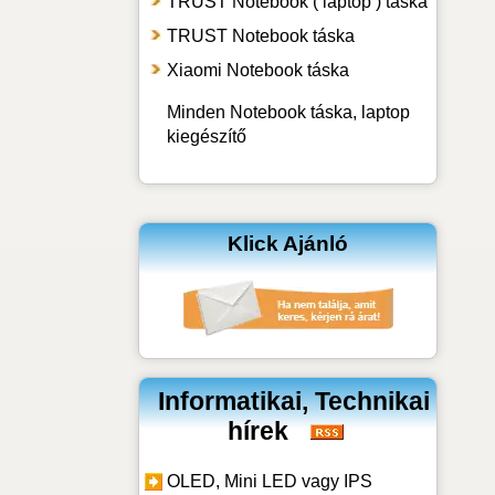
TRUST Notebook ( laptop ) táska
TRUST Notebook táska
Xiaomi Notebook táska
Minden Notebook táska, laptop
kiegészítő
Klick Ajánló
Informatikai, Technikai
hírek
OLED, Mini LED vagy IPS