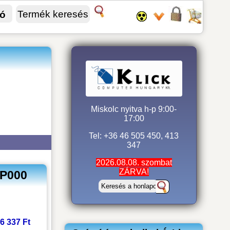
fó
Miskolc nyitva h-p 9:00-
17:00
Tel: +36 46 505 450, 413
347
2026.08.08. szombat
ZÁRVA!
BP000
r
6 337 Ft