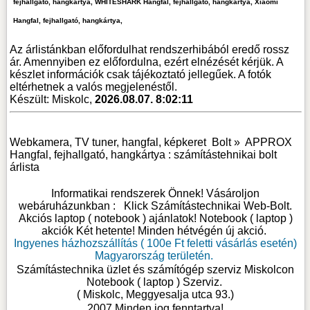
fejhallgató, hangkártya, WHITESHARK Hangfal, fejhallgató, hangkártya, Xiaomi
Hangfal, fejhallgató, hangkártya,
Az árlistánkban előfordulhat rendszerhibából eredő rossz
ár. Amennyiben ez előfordulna, ezért elnézését kérjük. A
készlet információk csak tájékoztató jellegűek. A fotók
eltérhetnek a valós megjelenéstől.
Készült: Miskolc,
2026.08.07. 8:02:11
Webkamera, TV tuner, hangfal, képkeret
Bolt »
APPROX
Hangfal, fejhallgató, hangkártya : számítástehnikai bolt
árlista
Informatikai rendszerek Önnek! Vásároljon
webáruházunkban :
Klick Számítástechnikai Web-Bolt
.
Akciós laptop ( notebook ) ajánlatok! Notebook ( laptop )
akciók Két hetente! Minden hétvégén új akció.
Ingyenes házhozszállítás ( 100e Ft feletti vásárlás esetén)
Magyarország területén.
Számítástechnika üzlet és számítógép szerviz Miskolcon
Notebook ( laptop ) Szerviz
.
( Miskolc, Meggyesalja utca 93.)
2007 Minden jog fenntartva!