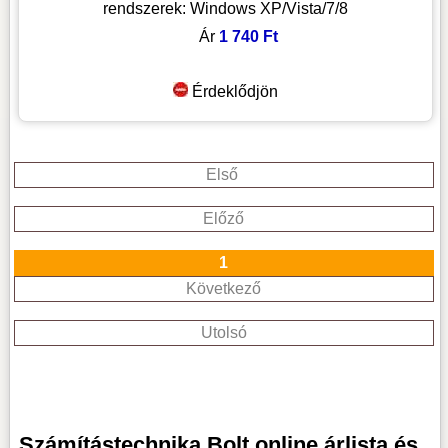
rendszerek: Windows XP/Vista/7/8
Ár
1 740 Ft
Érdeklődjön
Első
Előző
1
Következő
Utolsó
Számítástechnika Bolt online árlista és