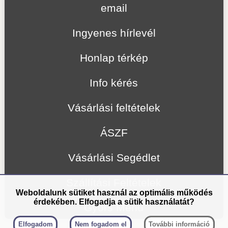
email
Ingyenes hírlevél
Honlap térkép
Info kérés
Vásárlási feltételek
ÁSZF
Vásárlási Segédlet
Szállítási Feltételek
Weboldalunk sütiket használ az optimális működés
érdekében. Elfogadja a sütik használatát?
Gyors Menü
Elfogadom
Nem fogadom el
További információ