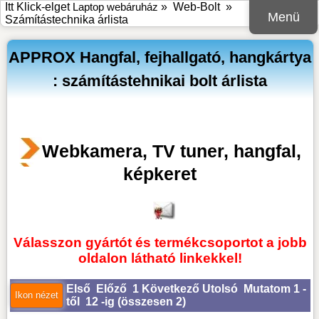
Itt Klick-elget
Laptop webáruház
»
Web-Bolt
»
Menü
Számítástechnika árlista
APPROX Hangfal, fejhallgató, hangkártya
: számítástehnikai bolt árlista
Webkamera, TV tuner, hangfal,
képkeret
Válasszon gyártót és termékcsoportot a jobb
oldalon látható linkekkel!
Első
Előző
1
Következő
Utolsó
Mutatom 1 -
től 12 -ig (
összesen 2
)