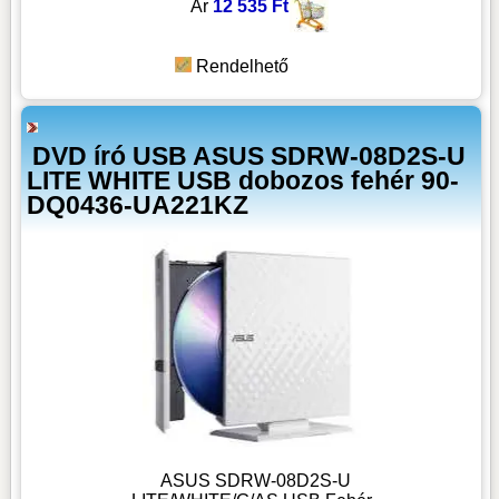
Ár
12 535 Ft
Rendelhető
DVD író USB ASUS SDRW-08D2S-U
LITE WHITE USB dobozos fehér 90-
DQ0436-UA221KZ
ASUS SDRW-08D2S-U