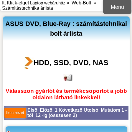
Itt Klick-elget
Laptop webáruház
»
Web-Bolt
»
Menü
Számítástechnika árlista
ASUS DVD, Blue-Ray : számítástehnikai
bolt árlista
HDD, SSD, DVD, NAS
Válasszon gyártót és termékcsoportot a jobb
oldalon látható linkekkel!
Első
Előző
1
Következő
Utolsó
Mutatom 1 -
től 12 -ig (
összesen 2
)