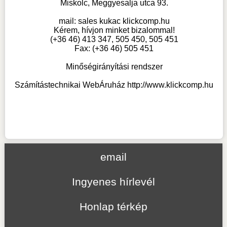
Miskolc, Meggyesalja utca 93.
mail:
sales kukac klickcomp.hu
Kérem, hívjon minket bizalommal!
(+36 46) 413 347, 505 450, 505 451
Fax: (+36 46) 505 451
Minőségirányítási rendszer
Számítástechnikai WebÁruház
http://www.klickcomp.hu
email
Ingyenes hírlevél
Honlap térkép