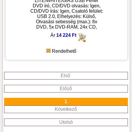
LITE/WHITE/G/AS USB Fehér
DVD író, CD/DVD olvasás: Igen,
CD/DVD írás: Igen, Csatoló felület:
USB 2.0, Elhelyezés: Külső,
Olvasási sebesség (max.): 8x
DVD, 5x DVD-RAM, 24x CD,
Ár
14 224 Ft
Rendelhető
Első
Előző
1
Következő
Utolsó