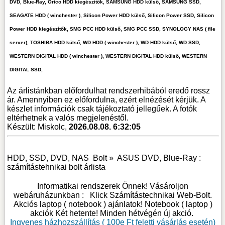
DVD, Blue-Ray, Orico HDD kiegészítők, SAMSUNG HDD külső, SAMSUNG SSD,
SEAGATE HDD ( winchester ), Silicon Power HDD külső, Silicon Power SSD, Silicon
Power HDD kiegészítők, SMG PCC HDD külső, SMG PCC SSD, SYNOLOGY NAS ( file
server), TOSHIBA HDD külső, WD HDD ( winchester ), WD HDD külső, WD SSD,
WESTERN DIGITAL HDD ( winchester ), WESTERN DIGITAL HDD külső, WESTERN
DIGITAL SSD,
Az árlistánkban előfordulhat rendszerhibából eredő rossz
ár. Amennyiben ez előfordulna, ezért elnézését kérjük. A
készlet információk csak tájékoztató jellegűek. A fotók
eltérhetnek a valós megjelenéstől.
Készült: Miskolc,
2026.08.08. 6:32:05
HDD, SSD, DVD, NAS
Bolt »
ASUS DVD, Blue-Ray :
számítástehnikai bolt árlista
Informatikai rendszerek Önnek! Vásároljon
webáruházunkban :
Klick Számítástechnikai Web-Bolt
.
Akciós laptop ( notebook ) ajánlatok! Notebook ( laptop )
akciók Két hetente! Minden hétvégén új akció.
Ingyenes házhozszállítás ( 100e Ft feletti vásárlás esetén)