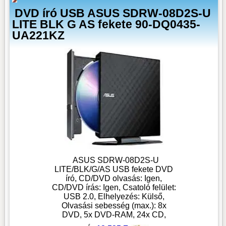
DVD író USB ASUS SDRW-08D2S-U
LITE BLK G AS fekete 90-DQ0435-
UA221KZ
ASUS SDRW-08D2S-U
LITE/BLK/G/AS USB fekete DVD
író, CD/DVD olvasás: Igen,
CD/DVD írás: Igen, Csatoló felület:
USB 2.0, Elhelyezés: Külső,
Olvasási sebesség (max.): 8x
DVD, 5x DVD-RAM, 24x CD,