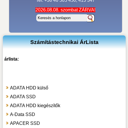
Tel: +36 46 505 450, 413 347
2026.08.08. szombat ZÁRVA!
Számítástechnikai ÁrLista
árlista:
ADATA HDD külső
ADATA SSD
ADATA HDD kiegészítők
A-Data SSD
APACER SSD