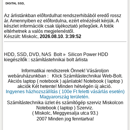
DIGITAL SSD,
Az árlistánkban előfordulhat rendszerhibából eredő rossz
ár. Amennyiben ez előfordulna, ezért elnézését kérjük. A
készlet információk csak tájékoztató jellegűek. A fotók
eltérhetnek a valós megjelenéstől.
Készült: Miskolc,
2026.08.10. 3:39:52
HDD, SSD, DVD, NAS
Bolt »
Silicon Power HDD
kiegészítők : számítástehnikai bolt árlista
Informatikai rendszerek Önnek! Vásároljon
webáruházunkban :
Klick Számítástechnikai Web-Bolt
.
Akciós laptop ( notebook ) ajánlatok! Notebook ( laptop )
akciók Két hetente! Minden hétvégén új akció.
Ingyenes házhozszállítás ( 100e Ft feletti vásárlás esetén)
Magyarország területén.
Számítástechnika üzlet és számítógép szerviz Miskolcon
Notebook ( laptop ) Szerviz
.
( Miskolc, Meggyesalja utca 93.)
2007 Minden jog fenntartva!