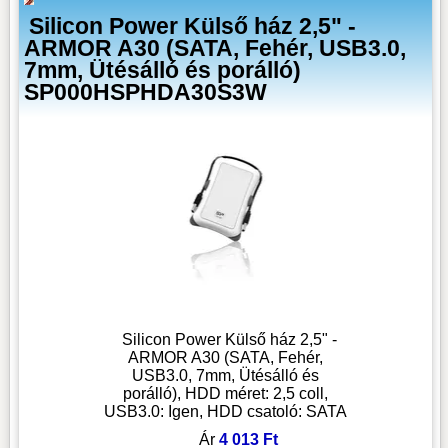
Silicon Power Külső ház 2,5" -
ARMOR A30 (SATA, Fehér, USB3.0,
7mm, Ütésálló és porálló)
SP000HSPHDA30S3W
Silicon Power Külső ház 2,5" -
ARMOR A30 (SATA, Fehér,
USB3.0, 7mm, Ütésálló és
porálló), HDD méret: 2,5 coll,
USB3.0: Igen, HDD csatoló: SATA
Ár
4 013 Ft