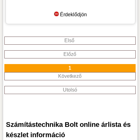
Érdeklődjön
Első
Előző
1
Következő
Utolsó
Számítástechnika Bolt online árlista és
készlet információ