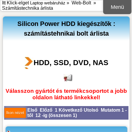
Itt Klick-elget
Laptop webáruház
»
Web-Bolt
»
Menü
Számítástechnika árlista
Silicon Power HDD kiegészítők :
számítástehnikai bolt árlista
HDD, SSD, DVD, NAS
Válasszon gyártót és termékcsoportot a jobb
oldalon látható linkekkel!
Első
Előző
1
Következő
Utolsó
Mutatom 1 -
től 12 -ig (
összesen 1
)