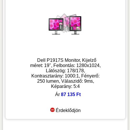
Dell P1917S Monitor, Kijelző
méret: 19", Felbontás: 1280x1024,
Látószög: 178/178,
Kontrasztarány: 1000:1, Fényerő:
250 lumen, Válaszidő: 9ms,
Képarány: 5:4
Ár
87 135 Ft
Érdeklődjön