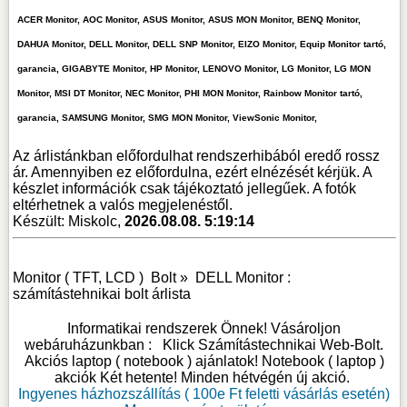
ACER Monitor, AOC Monitor, ASUS Monitor, ASUS MON Monitor, BENQ Monitor,
DAHUA Monitor, DELL Monitor, DELL SNP Monitor, EIZO Monitor, Equip Monitor tartó,
garancia, GIGABYTE Monitor, HP Monitor, LENOVO Monitor, LG Monitor, LG MON
Monitor, MSI DT Monitor, NEC Monitor, PHI MON Monitor, Rainbow Monitor tartó,
garancia, SAMSUNG Monitor, SMG MON Monitor, ViewSonic Monitor,
Az árlistánkban előfordulhat rendszerhibából eredő rossz
ár. Amennyiben ez előfordulna, ezért elnézését kérjük. A
készlet információk csak tájékoztató jellegűek. A fotók
eltérhetnek a valós megjelenéstől.
Készült: Miskolc,
2026.08.08. 5:19:14
Monitor ( TFT, LCD )
Bolt »
DELL Monitor :
számítástehnikai bolt árlista
Informatikai rendszerek Önnek! Vásároljon
webáruházunkban :
Klick Számítástechnikai Web-Bolt
.
Akciós laptop ( notebook ) ajánlatok! Notebook ( laptop )
akciók Két hetente! Minden hétvégén új akció.
Ingyenes házhozszállítás ( 100e Ft feletti vásárlás esetén)