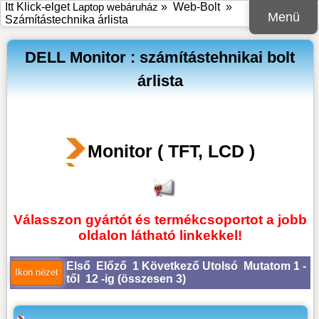
Itt Klick-elget
Laptop webáruház
»
Web-Bolt
»
Menü
Számítástechnika árlista
DELL Monitor : számítástehnikai bolt
árlista
Monitor ( TFT, LCD )
Válasszon gyártót és termékcsoportot a jobb
oldalon látható linkekkel!
Első
Előző
1
Következő
Utolsó
Mutatom 1 -
től 12 -ig (
összesen 3
)