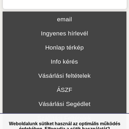
email
Ingyenes hírlevél
Honlap térkép
Info kérés
Vásárlási feltételek
ÁSZF
Vásárlási Segédlet
Szállítási Feltételek
Weboldalunk sütiket használ az optimális működés
érdekében. Elfogadja a sütik használatát?