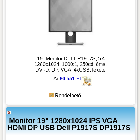
19" Monitor DELL P1917S, 5:4,
1280x1024, 1000:1, 250cd, 8ms,
DVI-D, DP, VGA, 4xUSB, fekete
Ár
86 551 Ft
Rendelhető
Monitor 19" 1280x1024 IPS VGA
HDMI DP USB Dell P1917S DP1917S