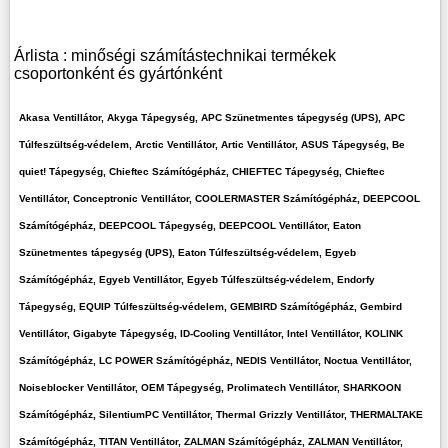
Árlista : minőségi számítástechnikai termékek
csoportonként és gyártónként
Akasa Ventillátor, Akyga Tápegység, APC Szünetmentes tápegység (UPS), APC
Túlfeszültség-védelem, Arctic Ventillátor, Artic Ventillátor, ASUS Tápegység, Be
quiet! Tápegység, Chieftec Számítógépház, CHIEFTEC Tápegység, Chieftec
Ventillátor, Conceptronic Ventillátor, COOLERMASTER Számítógépház, DEEPCOOL
Számítógépház, DEEPCOOL Tápegység, DEEPCOOL Ventillátor, Eaton
Szünetmentes tápegység (UPS), Eaton Túlfeszültség-védelem, Egyeb
Számítógépház, Egyeb Ventillátor, Egyeb Túlfeszültség-védelem, Endorfy
Tápegység, EQUIP Túlfeszültség-védelem, GEMBIRD Számítógépház, Gembird
Ventillátor, Gigabyte Tápegység, ID-Cooling Ventillátor, Intel Ventillátor, KOLINK
Számítógépház, LC POWER Számítógépház, NEDIS Ventillátor, Noctua Ventillátor,
Noiseblocker Ventillátor, OEM Tápegység, Prolimatech Ventillátor, SHARKOON
Számítógépház, SilentiumPC Ventillátor, Thermal Grizzly Ventillátor, THERMALTAKE
Számítógépház, TITAN Ventillátor, ZALMAN Számítógépház, ZALMAN Ventillátor,