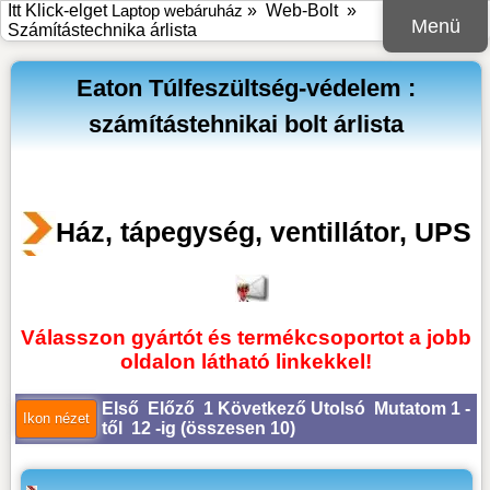
Itt Klick-elget
Laptop webáruház
»
Web-Bolt
»
Menü
Számítástechnika árlista
Eaton Túlfeszültség-védelem :
számítástehnikai bolt árlista
Ház, tápegység, ventillátor, UPS
Válasszon gyártót és termékcsoportot a jobb
oldalon látható linkekkel!
Első
Előző
1
Következő
Utolsó
Mutatom 1 -
től 12 -ig (
összesen 10
)