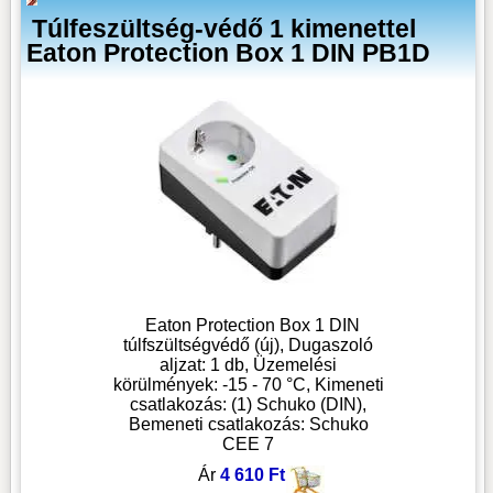
Túlfeszültség-védő 1 kimenettel
Eaton Protection Box 1 DIN PB1D
Eaton Protection Box 1 DIN
túlfszültségvédő (új), Dugaszoló
aljzat: 1 db, Üzemelési
körülmények: -15 - 70 °C, Kimeneti
csatlakozás: (1) Schuko (DIN),
Bemeneti csatlakozás: Schuko
CEE 7
Ár
4 610 Ft