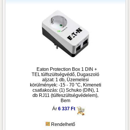
Eaton Protection Box 1 DIN +
TEL túlfszültségvédő, Dugaszoló
aljzat: 1 db, Üzemelési
körülmények: -15 - 70 °C, Kimeneti
csatlakozás: (1) Schuko (DIN), 1
db RJ11 (túlfeszültségvédelem),
Bem
Ár
6 337 Ft
Rendelhető