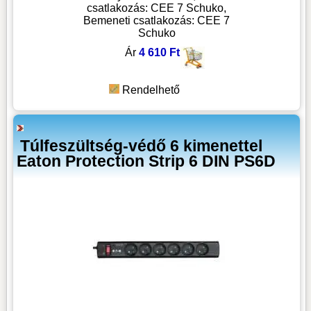
csatlakozás: CEE 7 Schuko,
Bemeneti csatlakozás: CEE 7
Schuko
Ár
4 610 Ft
Rendelhető
Túlfeszültség-védő 6 kimenettel
Eaton Protection Strip 6 DIN PS6D