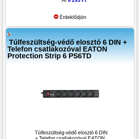
Ár
8 293 Ft
Érdeklődjön
Túlfeszültség-védő elosztó 6 DIN +
Telefon csatlakozóval EATON
Protection Strip 6 PS6TD
Túlfeszültség-védő elosztó 6 DIN
+ Telefon csatlakozóval EATON