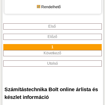
Rendelhető
Első
Előző
1
Következő
Utolsó
Számítástechnika Bolt online árlista és
készlet információ