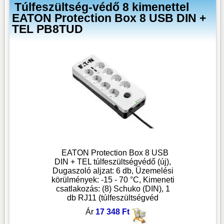
Túlfeszültség-védő 8 kimenettel
EATON Protection Box 8 USB DIN +
TEL PB8TUD
EATON Protection Box 8 USB
DIN + TEL túlfeszültségvédő (új),
Dugaszoló aljzat: 6 db, Üzemelési
körülmények: -15 - 70 °C, Kimeneti
csatlakozás: (8) Schuko (DIN), 1
db RJ11 (túlfeszültségvéd
Ár
17 348 Ft