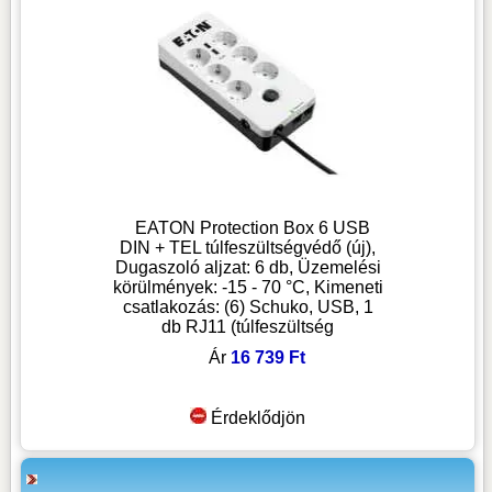
EATON Protection Box 6 USB
DIN + TEL túlfeszültségvédő (új),
Dugaszoló aljzat: 6 db, Üzemelési
körülmények: -15 - 70 °C, Kimeneti
csatlakozás: (6) Schuko, USB, 1
db RJ11 (túlfeszültség
Ár
16 739 Ft
Érdeklődjön