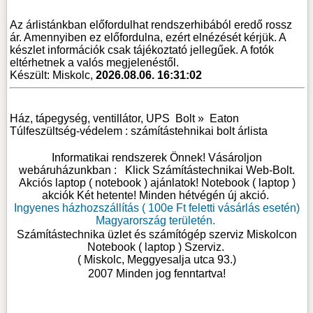
Az árlistánkban előfordulhat rendszerhibából eredő rossz
ár. Amennyiben ez előfordulna, ezért elnézését kérjük. A
készlet információk csak tájékoztató jellegűek. A fotók
eltérhetnek a valós megjelenéstől.
Készült: Miskolc,
2026.08.06. 16:31:02
Ház, tápegység, ventillátor, UPS
Bolt »
Eaton
Túlfeszültség-védelem : számítástehnikai bolt árlista
Informatikai rendszerek Önnek! Vásároljon
webáruházunkban :
Klick Számítástechnikai Web-Bolt
.
Akciós laptop ( notebook ) ajánlatok! Notebook ( laptop )
akciók Két hetente! Minden hétvégén új akció.
Ingyenes házhozszállítás ( 100e Ft feletti vásárlás esetén)
Magyarország területén.
Számítástechnika üzlet és számítógép szerviz Miskolcon
Notebook ( laptop ) Szerviz
.
( Miskolc, Meggyesalja utca 93.)
2007 Minden jog fenntartva!