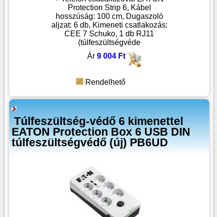
Protection Strip 6, Kábel
hosszúság: 100 cm, Dugaszoló
aljzat: 6 db, Kimeneti csatlakozás:
CEE 7 Schuko, 1 db RJ11
(túlfeszültségvéde
Ár
9 004 Ft
Rendelhető
Túlfeszültség-védő 6 kimenettel
EATON Protection Box 6 USB DIN
túlfeszültségvédő (új) PB6UD