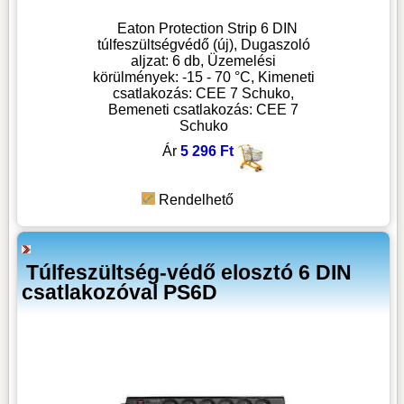
Eaton Protection Strip 6 DIN
túlfeszültségvédő (új), Dugaszoló
aljzat: 6 db, Üzemelési
körülmények: -15 - 70 °C, Kimeneti
csatlakozás: CEE 7 Schuko,
Bemeneti csatlakozás: CEE 7
Schuko
Ár
5 296 Ft
Rendelhető
Túlfeszültség-védő elosztó 6 DIN
csatlakozóval PS6D