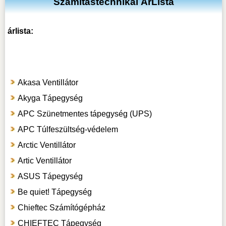
Számítástechnikai ÁrLista
árlista:
Akasa Ventillátor
Akyga Tápegység
APC Szünetmentes tápegység (UPS)
APC Túlfeszültség-védelem
Arctic Ventillátor
Artic Ventillátor
ASUS Tápegység
Be quiet! Tápegység
Chieftec Számítógépház
CHIEFTEC Tápegység