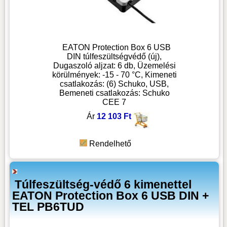
EATON Protection Box 6 USB
DIN túlfeszültségvédő (új),
Dugaszoló aljzat: 6 db, Üzemelési
körülmények: -15 - 70 °C, Kimeneti
csatlakozás: (6) Schuko, USB,
Bemeneti csatlakozás: Schuko
CEE 7
Ár
12 103 Ft
Rendelhető
Túlfeszültség-védő 6 kimenettel
EATON Protection Box 6 USB DIN +
TEL PB6TUD