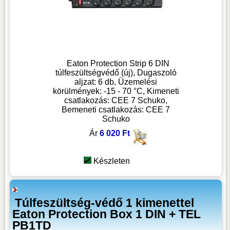
Eaton Protection Strip 6 DIN
túlfeszültségvédő (új), Dugaszoló
aljzat: 6 db, Üzemelési
körülmények: -15 - 70 °C, Kimeneti
csatlakozás: CEE 7 Schuko,
Bemeneti csatlakozás: CEE 7
Schuko
Ár
6 020 Ft
Készleten
Túlfeszültség-védő 1 kimenettel
Eaton Protection Box 1 DIN + TEL
PB1TD