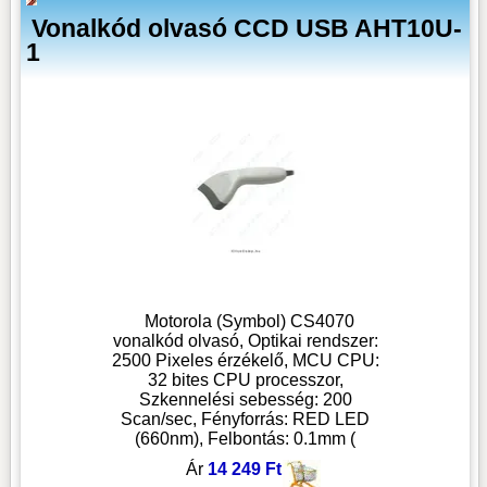
Vonalkód olvasó CCD USB AHT10U-
1
Motorola (Symbol) CS4070
vonalkód olvasó, Optikai rendszer:
2500 Pixeles érzékelő, MCU CPU:
32 bites CPU processzor,
Szkennelési sebesség: 200
Scan/sec, Fényforrás: RED LED
(660nm), Felbontás: 0.1mm (
Ár
14 249 Ft