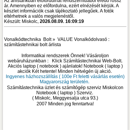
Az árlistánkban előfordulhat rendszerhibából eredő rossz
ár. Amennyiben ez előfordulna, ezért elnézését kérjük. A
készlet információk csak tájékoztató jellegűek. A fotók
eltérhetnek a valós megjelenéstől.
Készült: Miskolc,
2026.08.09. 16:09:19
Vonalkódtechnika
Bolt »
VALUE Vonalkódolvasó :
számítástehnikai bolt árlista
Informatikai rendszerek Önnek! Vásároljon
webáruházunkban :
Klick Számítástechnikai Web-Bolt
.
Akciós laptop ( notebook ) ajánlatok! Notebook ( laptop )
akciók Két hetente! Minden hétvégén új akció.
Ingyenes házhozszállítás ( 100e Ft feletti vásárlás esetén)
Magyarország területén.
Számítástechnika üzlet és számítógép szerviz Miskolcon
Notebook ( laptop ) Szerviz
.
( Miskolc, Meggyesalja utca 93.)
2007 Minden jog fenntartva!