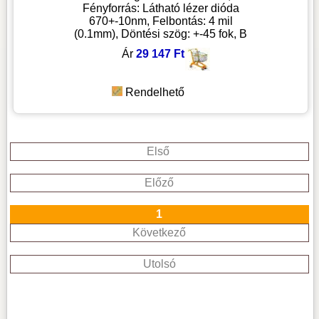
Fényforrás: Látható lézer dióda
670+-10nm, Felbontás: 4 mil
(0.1mm), Döntési szög: +-45 fok, B
Ár
29 147 Ft
Rendelhető
Első
Előző
1
Következő
Utolsó