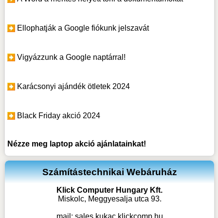
Ellophatják a Google fiókunk jelszavát
Vigyázzunk a Google naptárral!
Karácsonyi ajándék ötletek 2024
Black Friday akció 2024
Nézze meg
laptop akció
ajánlatainkat!
Számítástechnikai Webáruház
Klick Computer Hungary Kft.
Miskolc, Meggyesalja utca 93.
mail:
sales kukac klickcomp.hu