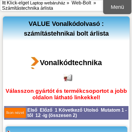
Itt Klick-elget
Laptop webáruház
»
Web-Bolt
»
Menü
Számítástechnika árlista
VALUE Vonalkódolvasó :
számítástehnikai bolt árlista
Vonalkódtechnika
Válasszon gyártót és termékcsoportot a jobb
oldalon látható linkekkel!
Első
Előző
1
Következő
Utolsó
Mutatom 1 -
től 12 -ig (
összesen 2
)