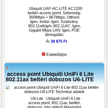
Ubiquiti UAP-AC-LITE AC1200
beltéri access point, Sebesség:
300Mbps + 867Mbps, Otthoni:
Igen, Irodai: Igen, Szabvány:
802.11a/b/g/n, 802.11AC: Igen,
Gigabit Mbps LAN: Igen, POE
támogatás:
Ár
38 875 Ft
Érdeklődjön
access point Ubiquiti UniFi 6 Lite
802.11ax beltéri dobozos U6-LITE
U6-Lite - Ubiquiti UniFi 6 Lite
access point, 802.11ax, beltéri,
dobozos, (táp nélkül) Maximális