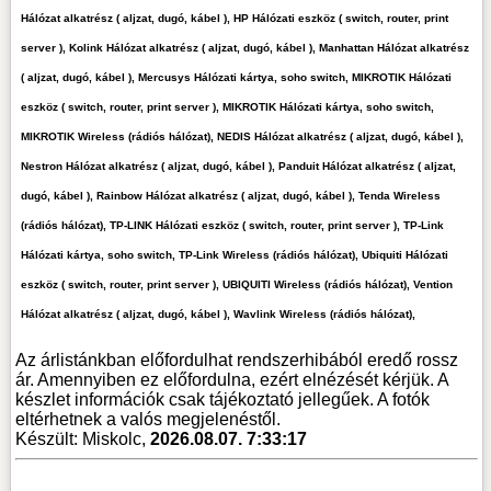
Hálózat alkatrész ( aljzat, dugó, kábel ), HP Hálózati eszköz ( switch, router, print
server ), Kolink Hálózat alkatrész ( aljzat, dugó, kábel ), Manhattan Hálózat alkatrész
( aljzat, dugó, kábel ), Mercusys Hálózati kártya, soho switch, MIKROTIK Hálózati
eszköz ( switch, router, print server ), MIKROTIK Hálózati kártya, soho switch,
MIKROTIK Wireless (rádiós hálózat), NEDIS Hálózat alkatrész ( aljzat, dugó, kábel ),
Nestron Hálózat alkatrész ( aljzat, dugó, kábel ), Panduit Hálózat alkatrész ( aljzat,
dugó, kábel ), Rainbow Hálózat alkatrész ( aljzat, dugó, kábel ), Tenda Wireless
(rádiós hálózat), TP-LINK Hálózati eszköz ( switch, router, print server ), TP-Link
Hálózati kártya, soho switch, TP-Link Wireless (rádiós hálózat), Ubiquiti Hálózati
eszköz ( switch, router, print server ), UBIQUITI Wireless (rádiós hálózat), Vention
Hálózat alkatrész ( aljzat, dugó, kábel ), Wavlink Wireless (rádiós hálózat),
Az árlistánkban előfordulhat rendszerhibából eredő rossz
ár. Amennyiben ez előfordulna, ezért elnézését kérjük. A
készlet információk csak tájékoztató jellegűek. A fotók
eltérhetnek a valós megjelenéstől.
Készült: Miskolc,
2026.08.07. 7:33:17