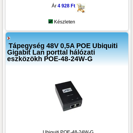
Ár
4 928 Ft
Készleten
Tápegység 48V 0,5A POE Ubiquiti
Gigabit Lan porttal hálózati
eszközökh POE-48-24W-G
Ubiquiti POE-48-24W-G