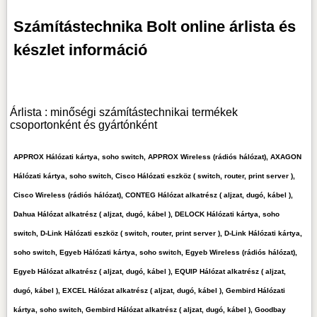
Számítástechnika Bolt online árlista és
készlet információ
Árlista : minőségi számítástechnikai termékek
csoportonként és gyártónként
APPROX Hálózati kártya, soho switch, APPROX Wireless (rádiós hálózat), AXAGON
Hálózati kártya, soho switch, Cisco Hálózati eszköz ( switch, router, print server ),
Cisco Wireless (rádiós hálózat), CONTEG Hálózat alkatrész ( aljzat, dugó, kábel ),
Dahua Hálózat alkatrész ( aljzat, dugó, kábel ), DELOCK Hálózati kártya, soho
switch, D-Link Hálózati eszköz ( switch, router, print server ), D-Link Hálózati kártya,
soho switch, Egyeb Hálózati kártya, soho switch, Egyeb Wireless (rádiós hálózat),
Egyeb Hálózat alkatrész ( aljzat, dugó, kábel ), EQUIP Hálózat alkatrész ( aljzat,
dugó, kábel ), EXCEL Hálózat alkatrész ( aljzat, dugó, kábel ), Gembird Hálózati
kártya, soho switch, Gembird Hálózat alkatrész ( aljzat, dugó, kábel ), Goodbay