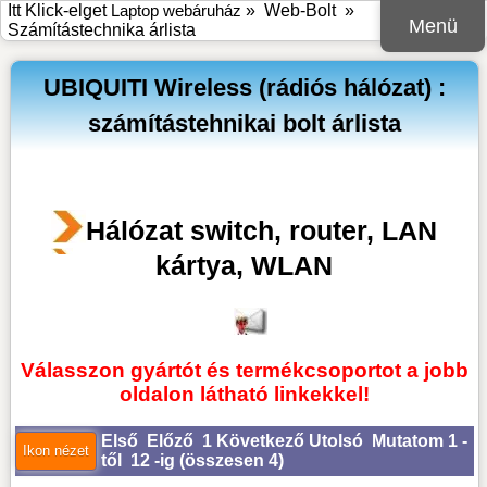
Itt Klick-elget
Laptop webáruház
»
Web-Bolt
»
Menü
Számítástechnika árlista
UBIQUITI Wireless (rádiós hálózat) :
számítástehnikai bolt árlista
Hálózat switch, router, LAN
kártya, WLAN
Válasszon gyártót és termékcsoportot a jobb
oldalon látható linkekkel!
Első
Előző
1
Következő
Utolsó
Mutatom 1 -
től 12 -ig (
összesen 4
)