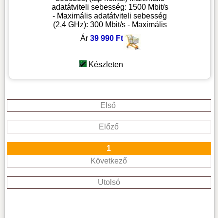
adatátviteli sebesség: 1500 Mbit/s
- Maximális adatátviteli sebesség
(2,4 GHz): 300 Mbit/s - Maximális
Ár
39 990 Ft
Készleten
Első
Előző
1
Következő
Utolsó