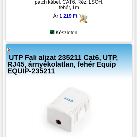
patch kábel, CAT6, Réz, LSOH,
fehér, 1m
Ár
1 219 Ft
Készleten
UTP Fali aljzat 235211 Cat6, UTP,
RJ45, árnyékolatlan, fehér Equip
EQUIP-235211