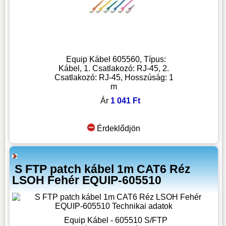
Equip Kábel 605560, Típus:
Kábel, 1. Csatlakozó: RJ-45, 2.
Csatlakozó: RJ-45, Hosszúság: 1
m
Ár
1 041 Ft
Érdeklődjön
S FTP patch kábel 1m CAT6 Réz
LSOH Fehér EQUIP-605510
Equip Kábel - 605510 S/FTP