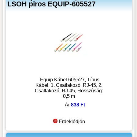
LSOH piros EQUIP-605527
Equip Kábel 605527, Típus:
Kábel, 1. Csatlakozó: RJ-45, 2.
Csatlakozó: RJ-45, Hosszúság:
0,5 m
Ár
838 Ft
Érdeklődjön