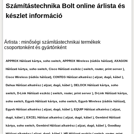
Számítástechnika Bolt online árlista és
készlet információ
Árlista : minőségi számítástechnikai termékek
csoportonként és gyártónként
APPROX Hálózati kártya, soho switch, APPROX Wireless (rádiós hálózat), AXAGON
Hálózati kártya, soho switch, Cisco Hálózati eszköz ( switch, router, print server ),
Cisco Wireless (rádiós hálózat), CONTEG Hálózat alkatrész ( aljzat, dugó, kábel ),
Dahua Hálózat alkatrész ( aljzat, dugó, kábel ), DELOCK Hálózati kártya, soho
switch, D-Link Hálózati eszköz ( switch, router, print server ), D-Link Hálózati kártya,
soho switch, Egyeb Hálózati kártya, soho switch, Egyeb Wireless (rádiós hálózat),
Egyeb Hálózat alkatrész ( aljzat, dugó, kábel ), EQUIP Hálózat alkatrész ( aljzat,
dugó, kábel ), EXCEL Hálózat alkatrész ( aljzat, dugó, kábel ), Gembird Hálózati
kártya, soho switch, Gembird Hálózat alkatrész ( aljzat, dugó, kábel ), Goodbay
Hálózat alkatrész ( aljzat, dugó, kábel ), HP Hálózati eszköz ( switch, router, print