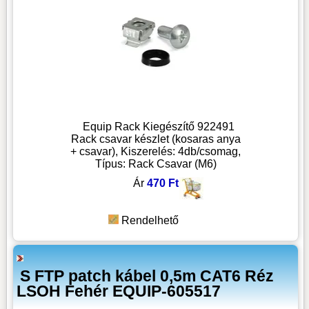
Equip Rack Kiegészítő 922491
Rack csavar készlet (kosaras anya
+ csavar), Kiszerelés: 4db/csomag,
Típus: Rack Csavar (M6)
Ár
470 Ft
Rendelhető
S FTP patch kábel 0,5m CAT6 Réz
LSOH Fehér EQUIP-605517