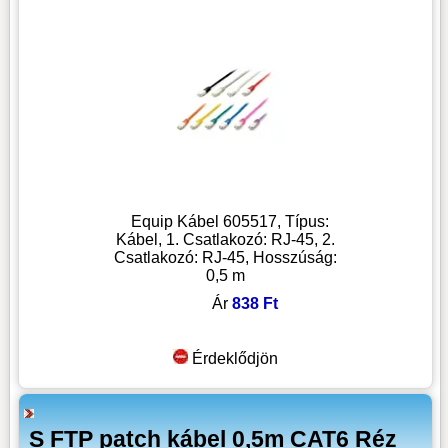
Equip Kábel 605517, Típus:
Kábel, 1. Csatlakozó: RJ-45, 2.
Csatlakozó: RJ-45, Hosszúság:
0,5 m
Ár
838 Ft
Érdeklődjön
S FTP patch kábel 0,5m CAT6 Réz