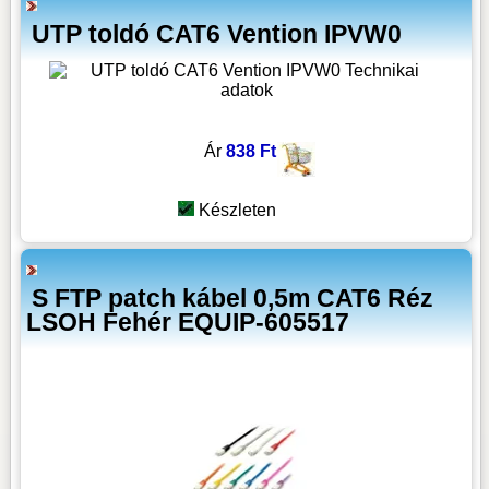
UTP toldó CAT6 Vention IPVW0
Ár
838 Ft
Készleten
S FTP patch kábel 0,5m CAT6 Réz
LSOH Fehér EQUIP-605517