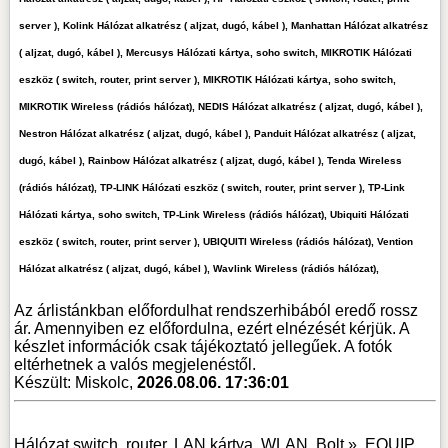
server ), Kolink Hálózat alkatrész ( aljzat, dugó, kábel ), Manhattan Hálózat alkatrész
( aljzat, dugó, kábel ), Mercusys Hálózati kártya, soho switch, MIKROTIK Hálózati
eszköz ( switch, router, print server ), MIKROTIK Hálózati kártya, soho switch,
MIKROTIK Wireless (rádiós hálózat), NEDIS Hálózat alkatrész ( aljzat, dugó, kábel ),
Nestron Hálózat alkatrész ( aljzat, dugó, kábel ), Panduit Hálózat alkatrész ( aljzat,
dugó, kábel ), Rainbow Hálózat alkatrész ( aljzat, dugó, kábel ), Tenda Wireless
(rádiós hálózat), TP-LINK Hálózati eszköz ( switch, router, print server ), TP-Link
Hálózati kártya, soho switch, TP-Link Wireless (rádiós hálózat), Ubiquiti Hálózati
eszköz ( switch, router, print server ), UBIQUITI Wireless (rádiós hálózat), Vention
Hálózat alkatrész ( aljzat, dugó, kábel ), Wavlink Wireless (rádiós hálózat),
Az árlistánkban előfordulhat rendszerhibából eredő rossz
ár. Amennyiben ez előfordulna, ezért elnézését kérjük. A
készlet információk csak tájékoztató jellegűek. A fotók
eltérhetnek a valós megjelenéstől.
Készült: Miskolc,
2026.08.06. 17:36:01
Hálózat switch, router, LAN kártya, WLAN
Bolt »
EQUIP