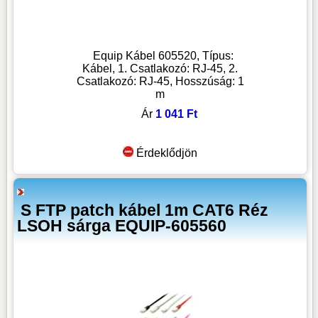
Equip Kábel 605520, Típus:
Kábel, 1. Csatlakozó: RJ-45, 2.
Csatlakozó: RJ-45, Hosszúság: 1
m
Ár
1 041 Ft
Érdeklődjön
S FTP patch kábel 1m CAT6 Réz
LSOH sárga EQUIP-605560