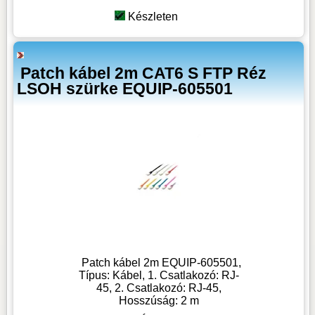
Készleten
Patch kábel 2m CAT6 S FTP Réz
LSOH szürke EQUIP-605501
Patch kábel 2m EQUIP-605501,
Típus: Kábel, 1. Csatlakozó: RJ-
45, 2. Csatlakozó: RJ-45,
Hosszúság: 2 m