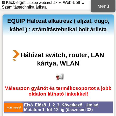
Itt Klick-elget
Laptop webáruház
»
Web-Bolt
»
Menü
Számítástechnika árlista
EQUIP Hálózat alkatrész ( aljzat, dugó,
kábel ) : számítástehnikai bolt árlista
Hálózat switch, router, LAN
kártya, WLAN
Válasszon gyártót és termékcsoportot a jobb
oldalon látható linkekkel!
Első
Előző
1
2
3
Következő
Utolsó
Mutatom 1 -től 12 -ig (
összesen 33
)