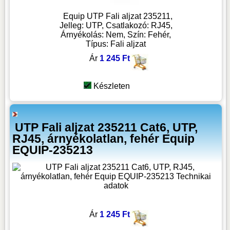
Equip UTP Fali aljzat 235211,
Jelleg: UTP, Csatlakozó: RJ45,
Árnyékolás: Nem, Szín: Fehér,
Típus: Fali aljzat
Ár
1 245 Ft
Készleten
UTP Fali aljzat 235211 Cat6, UTP,
RJ45, árnyékolatlan, fehér Equip
EQUIP-235213
Ár
1 245 Ft