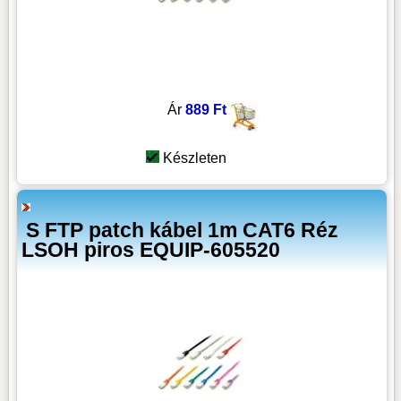
Ár
889 Ft
Készleten
S FTP patch kábel 1m CAT6 Réz
LSOH piros EQUIP-605520