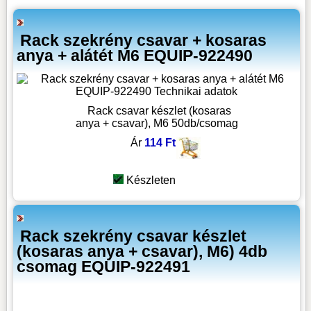
Rack szekrény csavar + kosaras
anya + alátét M6 EQUIP-922490
Rack csavar készlet (kosaras
anya + csavar), M6 50db/csomag
Ár
114 Ft
Készleten
Rack szekrény csavar készlet
(kosaras anya + csavar), M6) 4db
csomag EQUIP-922491