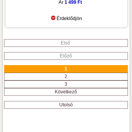
Ár
1 499 Ft
Érdeklődjön
Első
Előző
1
2
3
Következő
Utolsó