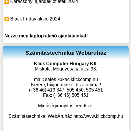
Karácsonyi ajándék ötletek 2024
Black Friday akció 2024
Nézze meg
laptop akció
ajánlatainkat!
Számítástechnikai Webáruház
Klick Computer Hungary Kft.
Miskolc, Meggyesalja utca 93.
mail:
sales kukac klickcomp.hu
Kérem, hívjon minket bizalommal!
(+36 46) 413 347, 505 450, 505 451
Fax: (+36 46) 505 451
Minőségirányítási rendszer
Számítástechnikai WebÁruház
http://www.klickcomp.hu