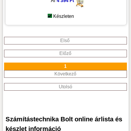
Ár
4 394 Ft
Készleten
Első
Előző
1
Következő
Utolsó
Számítástechnika Bolt online árlista és
készlet információ