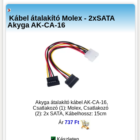
Kábel átalakító Molex - 2xSATA
Akyga AK-CA-16
Akyga átalakító kábel AK-CA-16,
Csatlakozó (1): Molex, Csatlakozó
(2): 2x SATA, Kábelhossz: 15cm
Ár
737 Ft
Készleten