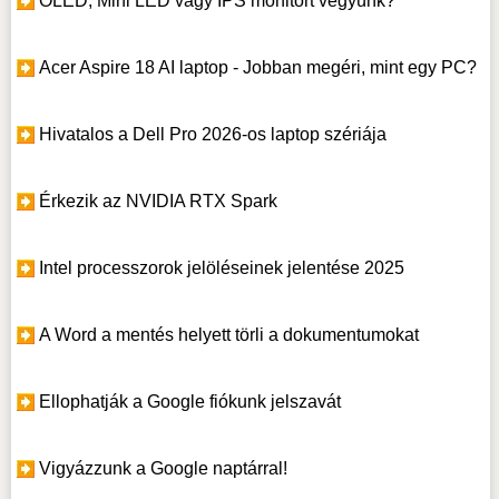
OLED, Mini LED vagy IPS monitort vegyünk?
Acer Aspire 18 AI laptop - Jobban megéri, mint egy PC?
Hivatalos a Dell Pro 2026-os laptop szériája
Érkezik az NVIDIA RTX Spark
Intel processzorok jelöléseinek jelentése 2025
A Word a mentés helyett törli a dokumentumokat
Ellophatják a Google fiókunk jelszavát
Vigyázzunk a Google naptárral!