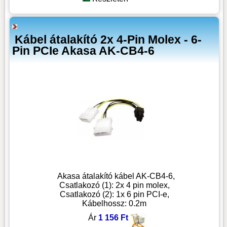
Kábel átalakító 2x 4-Pin Molex - 6-
Pin PCIe Akasa AK-CB4-6
Akasa átalakító kábel AK-CB4-6,
Csatlakozó (1): 2x 4 pin molex,
Csatlakozó (2): 1x 6 pin PCI-e,
Kábelhossz: 0.2m
Ár
1 156 Ft