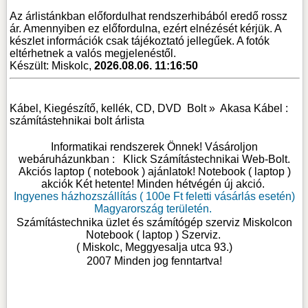
Az árlistánkban előfordulhat rendszerhibából eredő rossz
ár. Amennyiben ez előfordulna, ezért elnézését kérjük. A
készlet információk csak tájékoztató jellegűek. A fotók
eltérhetnek a valós megjelenéstől.
Készült: Miskolc,
2026.08.06. 11:16:50
Kábel, Kiegészítő, kellék, CD, DVD
Bolt »
Akasa Kábel :
számítástehnikai bolt árlista
Informatikai rendszerek Önnek! Vásároljon
webáruházunkban :
Klick Számítástechnikai Web-Bolt
.
Akciós laptop ( notebook ) ajánlatok! Notebook ( laptop )
akciók Két hetente! Minden hétvégén új akció.
Ingyenes házhozszállítás ( 100e Ft feletti vásárlás esetén)
Magyarország területén.
Számítástechnika üzlet és számítógép szerviz Miskolcon
Notebook ( laptop ) Szerviz
.
( Miskolc, Meggyesalja utca 93.)
2007 Minden jog fenntartva!