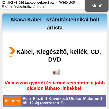
Itt Klick-elget
Laptop webáruház
»
Web-Bolt
»
Menü
Számítástechnika árlista
Akasa Kábel : számítástehnikai bolt
árlista
Kábel, Kiegészítő, kellék, CD,
DVD
Válasszon gyártót és termékcsoportot a jobb
oldalon látható linkekkel!
Első
Előző
1
Következő
Utolsó
Mutatom 1 -
től 12 -ig (
összesen 3
)