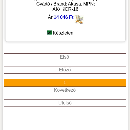
Gyártó / Brand: Akasa, MPN:
AKICR-16
Ár
14 046 Ft
Készleten
Első
Előző
1
Következő
Utolsó