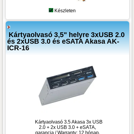
Készleten
Kártyaolvasó 3,5" helyre 3xUSB 2.0
és 2xUSB 3.0 és eSATA Akasa AK-
ICR-16
Kártyaolvasó 3.5 Akasa 3x USB
2.0 + 2x USB 3.0 + eSATA,
garancia / Warranty: 12 hónap,