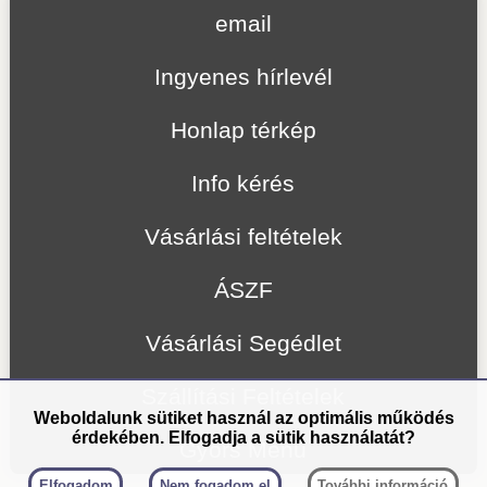
email
Ingyenes hírlevél
Honlap térkép
Info kérés
Vásárlási feltételek
ÁSZF
Vásárlási Segédlet
Szállítási Feltételek
Weboldalunk sütiket használ az optimális működés
érdekében. Elfogadja a sütik használatát?
Gyors Menü
Elfogadom
Nem fogadom el
További információ