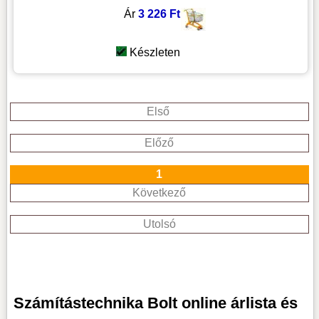
Ár
3 226 Ft
Készleten
Első
Előző
1
Következő
Utolsó
Számítástechnika Bolt online árlista és