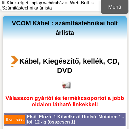
Itt Klick-elget
Laptop webáruház
»
Web-Bolt
»
Menü
Számítástechnika árlista
VCOM Kábel : számítástehnikai bolt
árlista
Kábel, Kiegészítő, kellék, CD,
DVD
Válasszon gyártót és termékcsoportot a jobb
oldalon látható linkekkel!
Első
Előző
1
Következő
Utolsó
Mutatom 1 -
től 12 -ig (
összesen 1
)