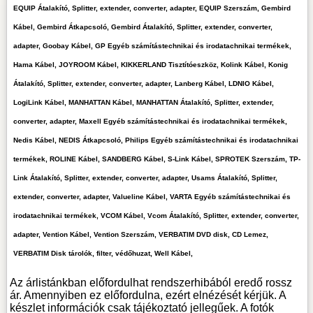
EQUIP Átalakító, Splitter, extender, converter, adapter, EQUIP Szerszám, Gembird
Kábel, Gembird Átkapcsoló, Gembird Átalakító, Splitter, extender, converter,
adapter, Goobay Kábel, GP Egyéb számítástechnikai és irodatachnikai termékek,
Hama Kábel, JOYROOM Kábel, KIKKERLAND Tisztítóeszköz, Kolink Kábel, Konig
Átalakító, Splitter, extender, converter, adapter, Lanberg Kábel, LDNIO Kábel,
LogiLink Kábel, MANHATTAN Kábel, MANHATTAN Átalakító, Splitter, extender,
converter, adapter, Maxell Egyéb számítástechnikai és irodatachnikai termékek,
Nedis Kábel, NEDIS Átkapcsoló, Philips Egyéb számítástechnikai és irodatachnikai
termékek, ROLINE Kábel, SANDBERG Kábel, S-Link Kábel, SPROTEK Szerszám, TP-
Link Átalakító, Splitter, extender, converter, adapter, Usams Átalakító, Splitter,
extender, converter, adapter, Valueline Kábel, VARTA Egyéb számítástechnikai és
irodatachnikai termékek, VCOM Kábel, Vcom Átalakító, Splitter, extender, converter,
adapter, Vention Kábel, Vention Szerszám, VERBATIM DVD disk, CD Lemez,
VERBATIM Disk tárolók, filter, védőhuzat, Well Kábel,
Az árlistánkban előfordulhat rendszerhibából eredő rossz
ár. Amennyiben ez előfordulna, ezért elnézését kérjük. A
készlet információk csak tájékoztató jellegűek. A fotók