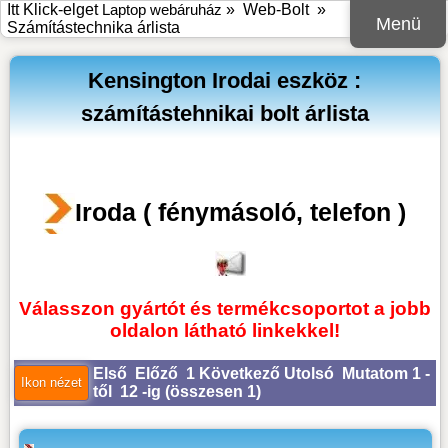
Itt Klick-elget
Laptop webáruház
»
Web-Bolt
»
Menü
Számítástechnika árlista
Kensington Irodai eszköz :
számítástehnikai bolt árlista
Iroda ( fénymásoló, telefon )
Válasszon gyártót és termékcsoportot a jobb
oldalon látható linkekkel!
Első
Előző
1
Következő
Utolsó
Mutatom 1 -
től 12 -ig (
összesen 1
)