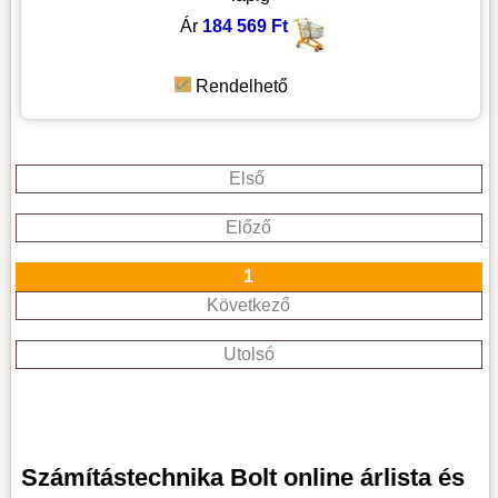
Ár
184 569 Ft
Rendelhető
Első
Előző
1
Következő
Utolsó
Számítástechnika Bolt online árlista és