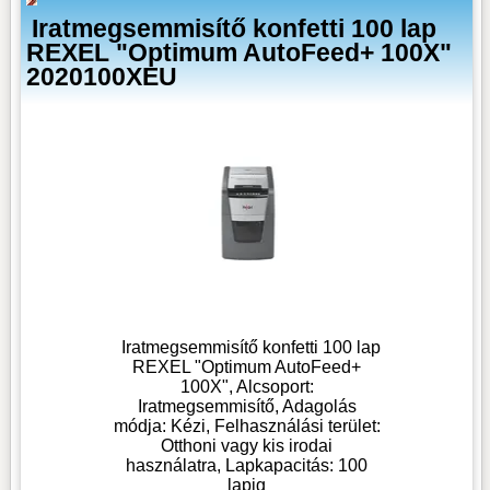
Iratmegsemmisítő konfetti 100 lap
REXEL "Optimum AutoFeed+ 100X"
2020100XEU
Iratmegsemmisítő konfetti 100 lap
REXEL "Optimum AutoFeed+
100X", Alcsoport:
Iratmegsemmisítő, Adagolás
módja: Kézi, Felhasználási terület:
Otthoni vagy kis irodai
használatra, Lapkapacitás: 100
lapig