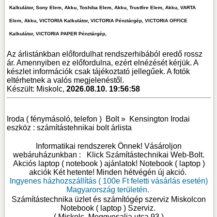
Kalkulátor, Sony Elem, Akku, Toshiba Elem, Akku, Trustfire Elem, Akku, VARTA
Elem, Akku, VICTORIA Kalkulátor, VICTORIA Pénztárgép, VICTORIA OFFICE
Kalkulátor, VICTORIA PAPER Pénztárgép,
Az árlistánkban előfordulhat rendszerhibából eredő rossz
ár. Amennyiben ez előfordulna, ezért elnézését kérjük. A
készlet információk csak tájékoztató jellegűek. A fotók
eltérhetnek a valós megjelenéstől.
Készült: Miskolc,
2026.08.10. 19:56:58
Iroda ( fénymásoló, telefon )
Bolt »
Kensington Irodai
eszköz : számítástehnikai bolt árlista
Informatikai rendszerek Önnek! Vásároljon
webáruházunkban :
Klick Számítástechnikai Web-Bolt
.
Akciós laptop ( notebook ) ajánlatok! Notebook ( laptop )
akciók Két hetente! Minden hétvégén új akció.
Ingyenes házhozszállítás ( 100e Ft feletti vásárlás esetén)
Magyarország területén.
Számítástechnika üzlet és számítógép szerviz Miskolcon
Notebook ( laptop ) Szerviz
.
( Miskolc, Meggyesalja utca 93.)