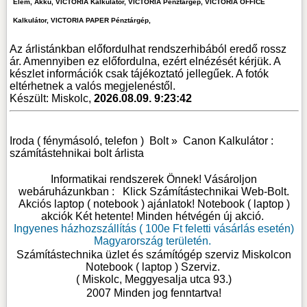
Elem, Akku, VICTORIA Kalkulátor, VICTORIA Pénztárgép, VICTORIA OFFICE
Kalkulátor, VICTORIA PAPER Pénztárgép,
Az árlistánkban előfordulhat rendszerhibából eredő rossz
ár. Amennyiben ez előfordulna, ezért elnézését kérjük. A
készlet információk csak tájékoztató jellegűek. A fotók
eltérhetnek a valós megjelenéstől.
Készült: Miskolc,
2026.08.09. 9:23:42
Iroda ( fénymásoló, telefon )
Bolt »
Canon Kalkulátor :
számítástehnikai bolt árlista
Informatikai rendszerek Önnek! Vásároljon
webáruházunkban :
Klick Számítástechnikai Web-Bolt
.
Akciós laptop ( notebook ) ajánlatok! Notebook ( laptop )
akciók Két hetente! Minden hétvégén új akció.
Ingyenes házhozszállítás ( 100e Ft feletti vásárlás esetén)
Magyarország területén.
Számítástechnika üzlet és számítógép szerviz Miskolcon
Notebook ( laptop ) Szerviz
.
( Miskolc, Meggyesalja utca 93.)
2007 Minden jog fenntartva!