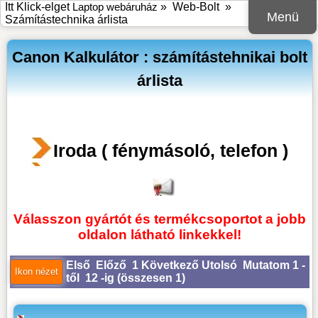
Itt Klick-elget
Laptop webáruház
»
Web-Bolt
»
Menü
Számítástechnika árlista
Canon Kalkulátor : számítástehnikai bolt
árlista
Iroda ( fénymásoló, telefon )
Válasszon gyártót és termékcsoportot a jobb
oldalon látható linkekkel!
Első
Előző
1
Következő
Utolsó
Mutatom 1 -
től 12 -ig (
összesen 1
)