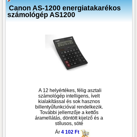
Canon AS-1200 energiatakarékos
számológép AS1200
A 12 helyértékes, félig asztali
számológép intelligens, ívelt
kialakítással és sok hasznos
billentyűfunkcióval rendelkezik.
További jellemzője a kettős
áramellátás, döntött kijelző és a
stílusos, söté
Ár
4 102 Ft