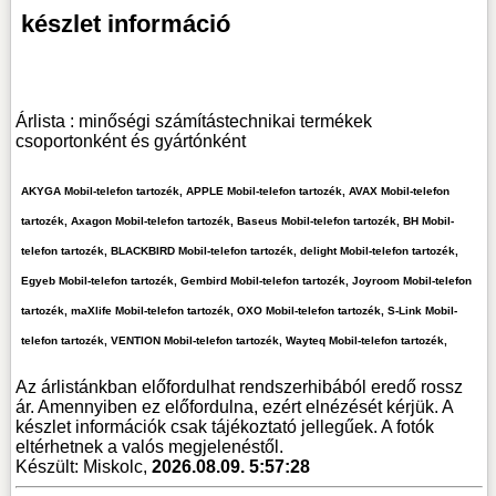
készlet információ
Árlista : minőségi számítástechnikai termékek
csoportonként és gyártónként
AKYGA Mobil-telefon tartozék, APPLE Mobil-telefon tartozék, AVAX Mobil-telefon
tartozék, Axagon Mobil-telefon tartozék, Baseus Mobil-telefon tartozék, BH Mobil-
telefon tartozék, BLACKBIRD Mobil-telefon tartozék, delight Mobil-telefon tartozék,
Egyeb Mobil-telefon tartozék, Gembird Mobil-telefon tartozék, Joyroom Mobil-telefon
tartozék, maXlife Mobil-telefon tartozék, OXO Mobil-telefon tartozék, S-Link Mobil-
telefon tartozék, VENTION Mobil-telefon tartozék, Wayteq Mobil-telefon tartozék,
Az árlistánkban előfordulhat rendszerhibából eredő rossz
ár. Amennyiben ez előfordulna, ezért elnézését kérjük. A
készlet információk csak tájékoztató jellegűek. A fotók
eltérhetnek a valós megjelenéstől.
Készült: Miskolc,
2026.08.09. 5:57:28