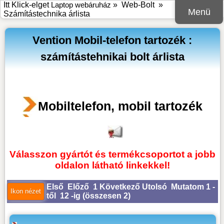
Itt Klick-elget
Laptop webáruház
»
Web-Bolt
»
Menü
Számítástechnika árlista
Vention Mobil-telefon tartozék :
számítástehnikai bolt árlista
Mobiltelefon, mobil tartozék
Válasszon gyártót és termékcsoportot a jobb
oldalon látható linkekkel!
Első
Előző
1
Következő
Utolsó
Mutatom 1 -
től 12 -ig (
összesen 2
)