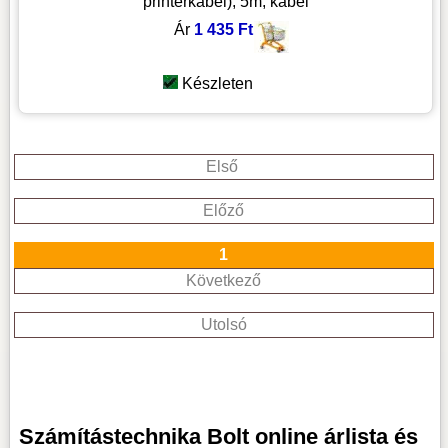
printerkábel), 5m, kábel
Ár
1 435 Ft
Készleten
Első
Előző
1
Következő
Utolsó
Számítástechnika Bolt online árlista és