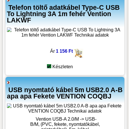
Telefon töltő adatkábel Type-C USB
To Lightning 3A 1m fehér Vention
LAKWF
Ár
1 156 Ft
Készleten
USB nyomtató kábel 5m USB2.0 A-B
apa apa Fekete VENTION COQBJ
Vention USB-A 2.0/M -> USB-
B/M, (PVC, fekete, nyomtatókábel,