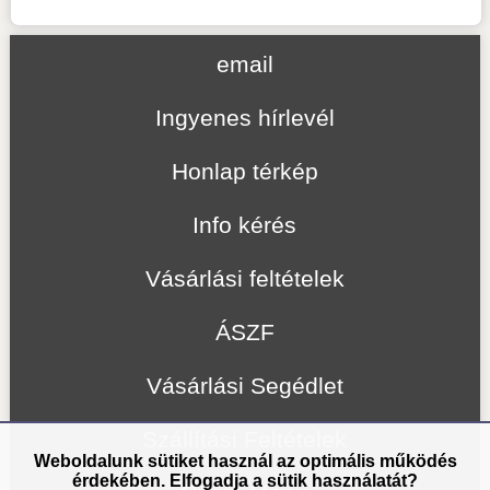
email
Ingyenes hírlevél
Honlap térkép
Info kérés
Vásárlási feltételek
ÁSZF
Vásárlási Segédlet
Szállítási Feltételek
Weboldalunk sütiket használ az optimális működés
érdekében. Elfogadja a sütik használatát?