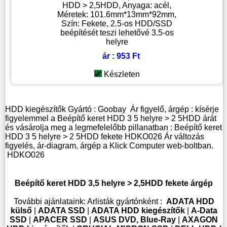
HDD > 2,5HDD, Anyaga: acél,
Méretek: 101.6mm*13mm*92mm,
Szín: Fekete, 2.5-os HDD/SSD
beépítését teszi lehetővé 3.5-os
helyre
ár : 953 Ft
Készleten
HDD kiegészítők
Gyártó :
Goobay
Ár figyelő, árgép : kísérje
figyelemmel a Beépítő keret HDD 3 5 helyre > 2 5HDD árát
és vásárolja meg a legmefelelőbb pillanatban : Beépítő keret
HDD 3 5 helyre > 2 5HDD fekete HDKO026 Ár változás
figyelés, ár-diagram, árgép a Klick Computer web-boltban.
HDKO026
Beépítő keret HDD 3,5 helyre > 2,5HDD fekete árgép
További ajánlataink:
Arlisták gyártónként :
ADATA HDD
külső
|
ADATA SSD
|
ADATA HDD kiegészítők
|
A-Data
SSD
|
APACER SSD
|
ASUS DVD, Blue-Ray
|
AXAGON