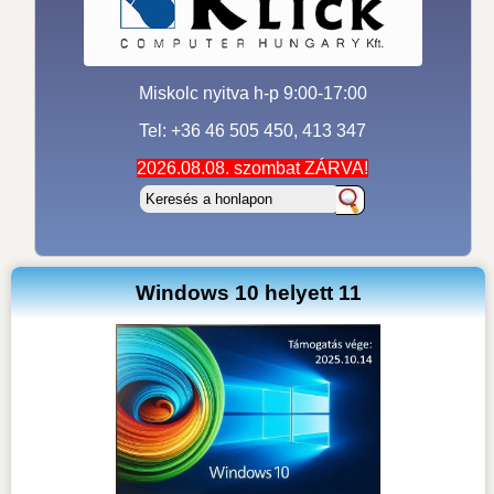
Miskolc nyitva h-p 9:00-17:00
Tel: +36 46 505 450, 413 347
2026.08.08. szombat ZÁRVA!
Windows 10 helyett 11