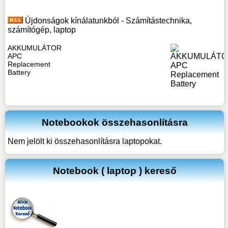
Újdonságok kínálatunkból - Számítástechnika,
számítógép, laptop
AKKUMULÁTOR
APC
Replacement
Battery
Notebookok összehasonlításra
Nem jelölt ki összehasonlításra laptopokat.
Notebook ( laptop ) kereső