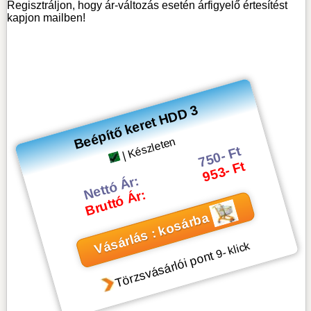
Regisztráljon, hogy ár-változás esetén árfigyelő értesítést
kapjon mailben!
Beépítő keret HDD 3
| Készleten
750- Ft
953- Ft
Nettó Ár:
Bruttó Ár:
Vásárlás : kosárba
- klick
9
Törzsvásárlói pont