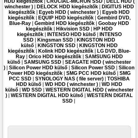
HDD kiegészítők
|
CRUCIAL-MICRON SSD
|
DELL HDD (
winchester )
|
DELOCK HDD kiegészítők
|
DIGITUS HDD
kiegészítők
|
Egyeb HDD ( winchester )
|
Egyeb HDD
kiegészítők
|
EQUIP HDD kiegészítők
|
Gembird DVD,
Blue-Ray
|
Gembird HDD kiegészítők
|
Goobay HDD
kiegészítők
|
Hikvision SSD
|
HP HDD
kiegészítők
|
INTENSO HDD külső
|
INTENSO
SSD
|
Kingsman SSD
|
KINGSTON HDD
külső
|
KINGSTON SSD
|
KINGSTON HDD
kiegészítők
|
Kolink HDD kiegészítők
|
LG DVD, Blue-
Ray
|
Orico HDD kiegészítők
|
SAMSUNG HDD
külső
|
SAMSUNG SSD
|
SEAGATE HDD ( winchester
)
|
Silicon Power HDD külső
|
Silicon Power SSD
|
Silicon
Power HDD kiegészítők
|
SMG PCC HDD külső
|
SMG
PCC SSD
|
SYNOLOGY NAS ( file server)
|
TOSHIBA
HDD külső
|
WD HDD ( winchester )
|
WD HDD
külső
|
WD SSD
|
WESTERN DIGITAL HDD ( winchester
)
|
WESTERN DIGITAL HDD külső
|
WESTERN DIGITAL
SSD
|