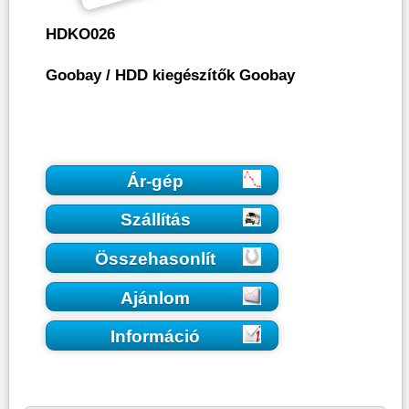
HDKO026
Goobay
/
HDD kiegészítők Goobay
Ár-gép
Szállítás
Összehasonlít
Ajánlom
Információ