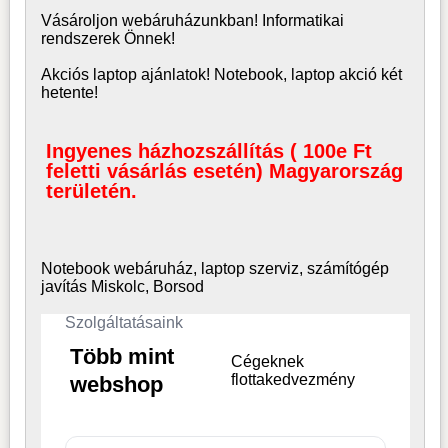
Vásároljon
webáruház
unkban! Informatikai
rendszerek Önnek!
Akciós laptop ajánlatok! Notebook, laptop akció két
hetente!
Ingyenes házhozszállítás ( 100e Ft
feletti vásárlás esetén) Magyarország
területén.
Notebook webáruház, laptop
szerviz, számítógép
javítás Miskolc, Borsod
Szolgáltatásaink
Több mint
Cégeknek
flottakedvezmény
webshop