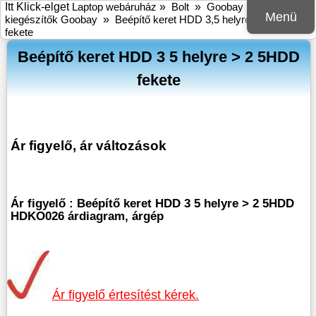
Itt Klick-elget
Laptop webáruház
»
Bolt
»
Goobay
»
HDD
Menü
kiegészítők Goobay
»
Beépítő keret HDD 3,5 helyre > 2,5HDD
fekete
Beépítő keret HDD 3 5 helyre > 2 5HDD
fekete
Ár figyelő, ár változások
Ár figyelő : Beépítő keret HDD 3 5 helyre > 2 5HDD
HDKO026 árdiagram, árgép
Ár figyelő értesítést kérek.