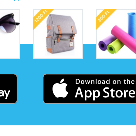
K
Techn
Informa
OLED,
monit
ek-kedvezmeny.htm
)
Acer A
Jobba
ként hozzászól!
PC?