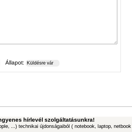
Vigyá
naptár
Karác
ötlete
Black
c,
Borsod-
Laptop A
-Zemplén,
Notebook
3530
Copyright © 2005-2026 Klick
hetente.
arország
Computer Hungary Kft.
yesalja
https://www.klickcomp.hu -
ca 93.
Minden jog fenntartva!
Klick 
 413 347,
6 505 450
Írjon! Üg
Klick 