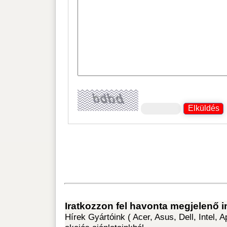
Miskol
Laptop webáruház,
Abaúj
számítástechnika bolt
Miskolc
Magy
Klick Computer Hungary
Megg
Kft.
ut
Sales[kukac]klickcomp.hu
+36 46
+36 4