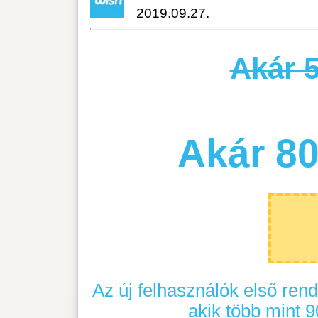
Akár 50% 
202
Akár 80% 
XXS
Az új felhasználók első rendelésére
akik több mint 90 napja