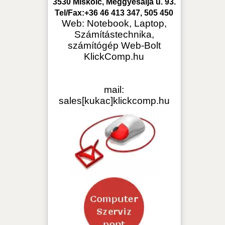
édlet
Szállítási