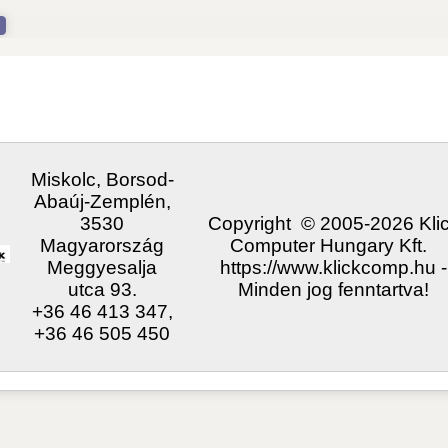
3530 Misk
Tel/Fax:+
Web:
Szá
szám
K
sales[