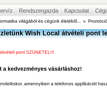
Rendszergazda
Kapcsolat
Céginfó
ilágából és cégünk életéből...
»
Promócióval várjuk - Üzletünk
 Wish Local átvételi pont lett!
pont SZÜNETEL!!!
Mi
vezményes vásárláshoz!
amennyiben a telefonos applikációt használja!
Tel:
2026