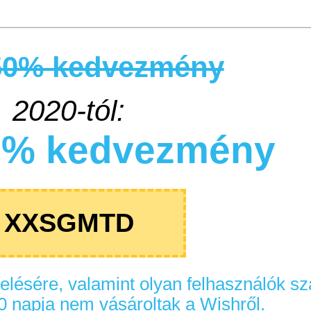
kedvezmény
0-tól:
Nyom
kedvezmény
Olcsó 
Érde
GMTD
tint
, valamint olyan felhasználók számára
 nem vásároltak a Wishről.
Utángy
v
Utángyá