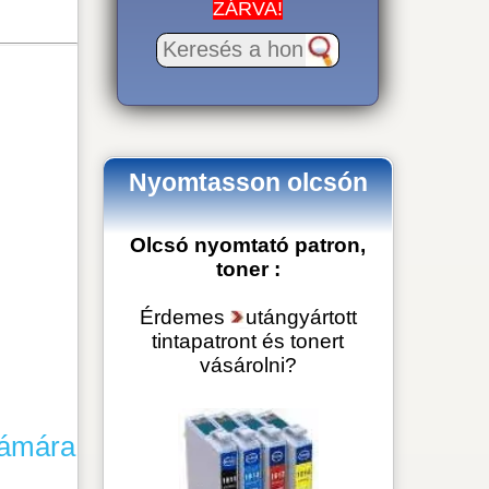
tasson olcsón
nyomtató patron,
toner :
mes
utángyártott
apatront és tonert
vásárolni
?
ártott tintapatron
ásárlás árak
rtott toner vásárlás