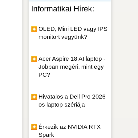
los a Dell Pro 2026-
top szériája
ik az NVIDIA RTX
processzorok
seinek jelentése
d a mentés helyett
 a dokumentumokat
atják a Google
k jelszavát