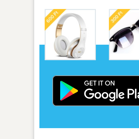
Vélemény, Hozzászólás
(
/CegHirek/2019-09-27-Akar-otven-szazal
Most mit szól ehhez? Legyen Ön, aki első