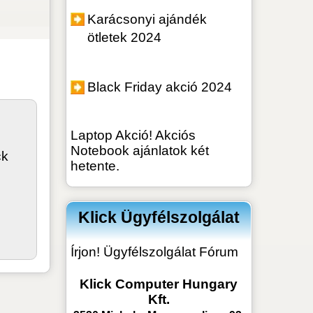
olc, Meggyesalja u. 93.
36 46 413 347, 505 450
Notebook, Laptop,
mítástechnika,
ítógép Web-Bolt
lickComp.hu
mail:
kukac]klickcomp.hu