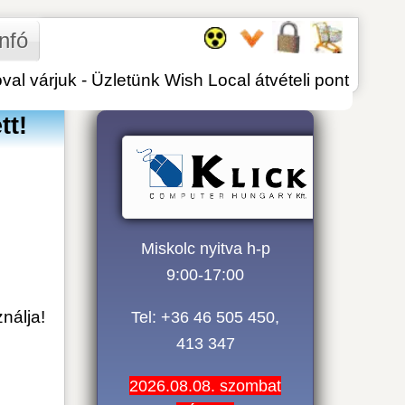
 Wish Local átvételi pont
skolc nyitva h-p
9:00-17:00
 +36 46 505 450,
413 347
.08.08. szombat
ZÁRVA!