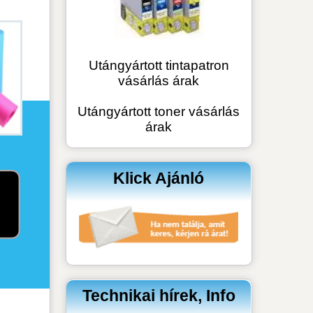
árak
lick Ajánló
ikai hírek, Info
tikai Hírek:
 Mini LED vagy IPS
ort vegyünk?
spire 18 AI laptop -
n megéri, mint egy