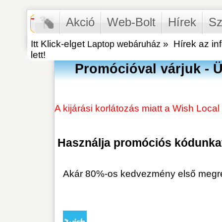
Akció
Web-Bolt
Hírek
Szervíz
Itt Klick-elget
Laptop webáruház
»
Hírek az informatika v
lett!
Promócióval várjuk - Üzletünk
A kijárási korlátozás miatt a Wish Local átvételi 
Használja promóciós kódunkat a ked
Akár 80%-os kedvezmény első megrendeléskor, 
2019.09.27.