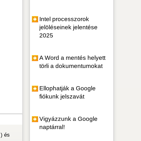
zzunk a Google
ral!
sonyi ajándék
k 2024
 Friday akció 2024
kció! Akciós
 ajánlatok két
Ügyfélszolgálat
yfélszolgálat Fórum
Computer Hungary
Kft.