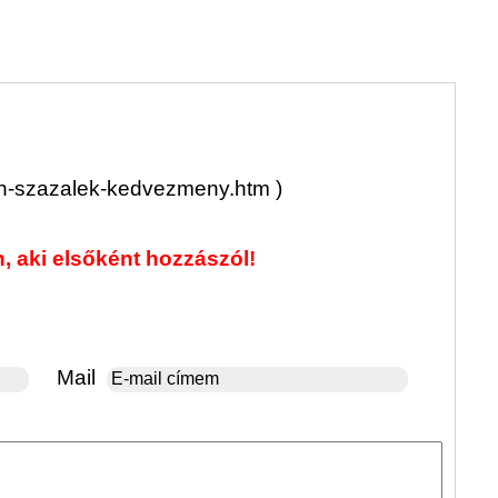
Hivata
l
os lap
Érkez
Spark
Intel 
jelölé
2025
A Wor
törli
Elloph
fiókun