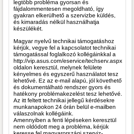
legtöbb probléma gyorsan és
fájdalommentesen megoldható, így
gyakran elkerülhető a szervizbe küldés,
és kimaradás nélkül használhatja
készülékét.
Magyar nyelvű technikai támogatáshoz
kérjük, vegye fel a kapcsolatot technikai
támogatással foglalkozó kollégáinkkal a
http://vip.asus.com/eservice/techserv.aspx
oldalon keresztül, melynek felülete
kényelmes és egyszerű használatot tesz
lehetővé. Ez az e-mail alapú, jól követhető
és dokumentálható rendszer gyors és
hatékony problémakezelést tesz lehetővé.
Az itt feltett technikai jellegű kérdésekre
munkanapokon 24 órán belül e-mailben
válaszolnak kollégáink.
Amennyiben a fenti lépéseken keresztül
nem oldódott meg a probléma, kérjük
keresse fel magyarországi szerviz-