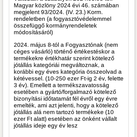
Magyar közlöny 2024 évi 46. számában
megjelent 93/2024. (IV. 23.) Korm.
rendeletben (a fogyasztóvédelemmel
összefüggő kormányrendeletek
módosításáról)
2024. május 8-tól a Fogyasztónak (nem
céges vásárló) történő értékestéskor a
termékekre értékhatár szerint kötelező
jótállás kategóriái megváltoznak, a
korábbi egy éves kategória összeolvad a
kétévessel. (10-250 ezer Ft-ig 2 év, felette
3 év). Emellett a termékszavatosság
esetében a gyártó/forgalmazó kötelező
bizonyítási időtatamát fél évről egy évre
emelték, ami azt jelenti, hogy a kötelező
jótállás alá nem tartozó termékeke (10
ezer Ft alatt) esetében az önként vállalt
jótállás ideje egy év lesz