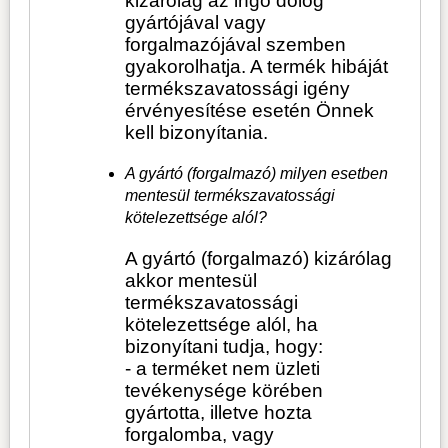
kizárólag az ingó dolog
gyártójával vagy
forgalmazójával szemben
gyakorolhatja. A termék hibáját
termékszavatossági igény
érvényesítése esetén Önnek
kell bizonyítania.
A gyártó (forgalmazó) milyen esetben
mentesül termékszavatossági
kötelezettsége alól?
A gyártó (forgalmazó) kizárólag
akkor mentesül
termékszavatossági
kötelezettsége alól, ha
bizonyítani tudja, hogy:
- a terméket nem üzleti
tevékenysége körében
gyártotta, illetve hozta
forgalomba, vagy