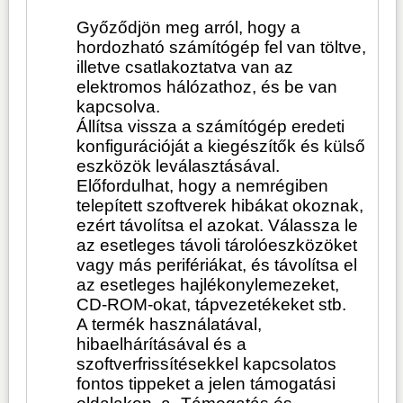
Győződjön meg arról, hogy a
hordozható számítógép fel van töltve,
illetve csatlakoztatva van az
elektromos hálózathoz, és be van
kapcsolva.
Állítsa vissza a számítógép eredeti
konfigurációját a kiegészítők és külső
eszközök leválasztásával.
Előfordulhat, hogy a nemrégiben
telepített szoftverek hibákat okoznak,
ezért távolítsa el azokat. Válassza le
az esetleges távoli tárolóeszközöket
vagy más perifériákat, és távolítsa el
az esetleges hajlékonylemezeket,
CD-ROM-okat, tápvezetékeket stb.
A termék használatával,
hibaelhárításával és a
szoftverfrissítésekkel kapcsolatos
fontos tippeket a jelen támogatási