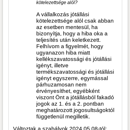
kötelezettsége alól?
A vállalkozás jótállási
kötelezettsége alól csak abban
az esetben mentesül, ha
bizonyítja, hogy a hiba oka a
teljesítés után keletkezett.
Felhívom a figyelmét, hogy
ugyanazon hiba miatt
kellékszavatossági és jótállási
igényt, illetve
termékszavatossági és jótállási
igényt egyszerre, egymással
párhuzamosan nem
érvényesíthet, egyébként
viszont Önt a jótállásból fakadó
jogok az 1. és a 2. pontban
meghatározott jogosultságoktól
függetlenül megilletik.
Változtak a szabályok 2024.05.08-tól: