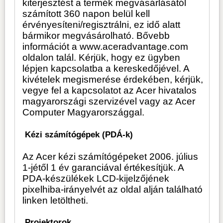
kiterjesztést a termék megvásárlásától
számított 360 napon belül kell
érvényesíteni/regisztrálni, ez idő alatt
bármikor megvásárolható. Bővebb
információt a www.aceradvantage.com
oldalon talál. Kérjük, hogy ez ügyben
lépjen kapcsolatba a kereskedőjével. A
kivételek megismerése érdekében, kérjük,
vegye fel a kapcsolatot az Acer hivatalos
magyarországi szervizével vagy az Acer
Computer Magyarországgal.
Kézi számítógépek (PDÁ-k)
Az Acer kézi számítógépeket 2006. július
1-jétől 1 év garanciával értékesítjük. A
PDA-készülékek LCD-kijelzőjének
pixelhiba-irányelvét az oldal alján található
linken letöltheti.
Projektorok