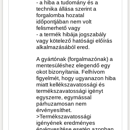
- a hiba a tudomány és a
technika állása szerint a
forgalomba hozatal
időpontjában nem volt
felismerhető vagy
- a termék hibája jogszabály
vagy kötelező hatósági előírás
alkalmazásából ered.
A gyártónak (forgalmazónak) a
mentesüléshez elegendő egy
okot bizonyítania. Felhívom
figyelmét, hogy ugyanazon hiba
miatt kellékszavatossági és
termékszavatossági igényt
egyszerre, egymással
párhuzamosan nem
érvényesíthet.
>Termékszavatossági
igényének eredményes
érvényesítése esetén azonban