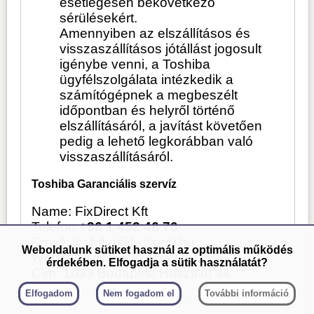
esetlegesen bekövetkező
sérülésekért.
Amennyiben az elszállításos és
visszaszállításos jótállást jogosult
igénybe venni, a Toshiba
ügyfélszolgálata intézkedik a
számítógépnek a megbeszélt
időpontban és helyről történő
elszállításáról, a javítást követően
pedig a lehető legkorábban való
visszaszállításáról.
Toshiba Garanciális szervíz
Name: FixDirect Kft
Telefon:
+36 1 452 46 70
Email: toshiba@fixdirect.hu
Weboldalunk sütiket használ az optimális működés
Web: http://www.fixdirect.hu
érdekében. Elfogadja a sütik használatát?
Cím: 1033 Budapest Huszti út 34
Elfogadom
Nem fogadom el
További információ