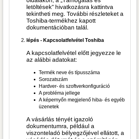
oldalakon, a „Támogatás és
letöltések” hivatkozásra kattintva
tekintheti meg. További részleteket a
Toshiba-termékhez kapott
dokumentációban talál.
lépés - Kapcsolatfelvétel Toshiba
A kapcsolatfelvétel előtt jegyezze le
az alábbi adatokat:
Termék neve és típusszáma
Sorozatszám
Hardver- és szoftverkonfiguráció
A probléma jellege
A képernyőn megjelenő hiba- és egyéb
üzenetek
A vásárlás tényét igazoló
dokumentumra, például a
viszonteladó bélyegzőjével ellátott, a