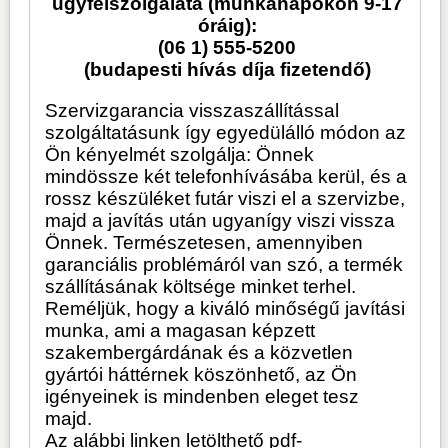
ügyfélszolgálata (munkanapokon 9-17
óráig):
(06 1) 555-5200
(budapesti hívás díja fizetendő)
Szervizgarancia visszaszállítással
szolgáltatásunk így egyedülálló módon az
Ön kényelmét szolgálja: Önnek
mindössze két telefonhívásába kerül, és a
rossz készüléket futár viszi el a szervizbe,
majd a javítás után ugyanígy viszi vissza
Önnek. Természetesen, amennyiben
garanciális problémáról van szó, a termék
szállításának költsége minket terhel.
Reméljük, hogy a kiváló minőségű javítási
munka, ami a magasan képzett
szakembergárdának és a közvetlen
gyártói háttérnek köszönhető, az Ön
igényeinek is mindenben eleget tesz
majd.
Az alábbi linken letölthető pdf-