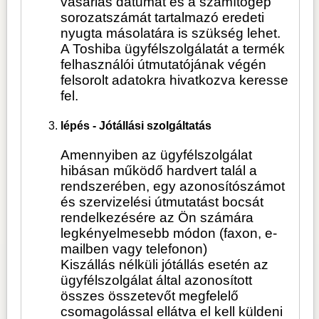
vásárlás dátumát és a számítógép
sorozatszámát tartalmazó eredeti
nyugta másolatára is szükség lehet.
A Toshiba ügyfélszolgálatát a termék
felhasználói útmutatójának végén
felsorolt adatokra hivatkozva keresse
fel.
lépés - Jótállási szolgáltatás
Amennyiben az ügyfélszolgálat
hibásan működő hardvert talál a
rendszerében, egy azonosítószámot
és szervizelési útmutatást bocsát
rendelkezésére az Ön számára
legkényelmesebb módon (faxon, e-
mailben vagy telefonon)
Kiszállás nélküli jótállás esetén az
ügyfélszolgálat által azonosított
összes összetevőt megfelelő
csomagolással ellátva el kell küldeni