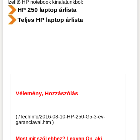
Ízelítő HP notebook kínálatunkból:
HP 250 laptop árlista
Teljes HP laptop árlista
Vélemény, Hozzászólás
(
/TechInfo/2016-08-10-HP-250-G5-3-ev-
garanciaval.htm
)
Most mit szól ehhez? Legyen Ön, aki