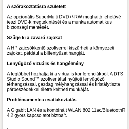
A szórakoztatásra született
Az opcionális SuperMulti DVD+/-RW meghajtó lehetővé
teszi DVD-k megtekintését és a munka automatikus
biztonsági mentését.
Szűrje ki a zavaró zajokat
A HP zajcsökkentő szoftverrel kiszűrheti a környezeti
zajokat, például a billentyűzet hangját.
Lenyűgöző vizuális és hangélmény
A legtöbbet hozhatja ki a virtuális konferenciákból. A DTS
Studio Sound™ szoftver által nyújtott lenyűgöző
térhangzással, gazdag mélyhangzással és kristálytiszta
párbeszédekkel életre keltheti munkáját.
Problémamentes csatlakoztatás
A Gigabit LAN és a kombinált WLAN 802.11ac/BluetoothR
4.2 gyors kapcsolatot biztosít.