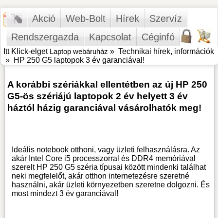
Akció
Web-Bolt
Hírek
Szervíz
Rendszergazda
Kapcsolat
Céginfó
HP 250 G5 laptopok 3 év garanciával!
Itt Klick-elget
Laptop webáruház
»
Technikai hírek, információk
»
HP 250 G5 laptopok 3 év garanciával!
A korábbi szériákkal ellentétben az új HP 250
G5-ös szériájú laptopok 2 év helyett 3 év
háztól házig garanciával vásárolhatók meg!
Ideális notebook otthoni, vagy üzleti felhasználásra. Az
akár Intel Core i5 processzorral és DDR4 memóriával
szerelt HP 250 G5 széria típusai között mindenki találhat
neki megfelelőt, akár otthon internetezésre szeretné
használni, akár üzleti környezetben szeretne dolgozni. És
most mindezt 3 év garanciával!