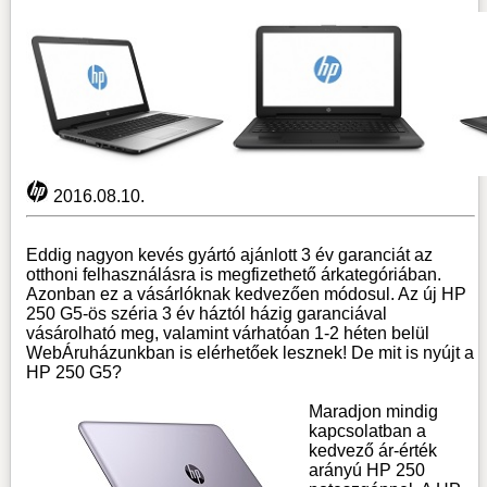
2016.08.10.
Eddig nagyon kevés gyártó ajánlott 3 év garanciát az
otthoni felhasználásra is megfizethető árkategóriában.
Azonban ez a vásárlóknak kedvezően módosul. Az új HP
250 G5-ös széria 3 év háztól házig garanciával
vásárolható meg, valamint várhatóan 1-2 héten belül
WebÁruházunkban is elérhetőek lesznek! De mit is nyújt a
HP 250 G5?
Maradjon mindig
kapcsolatban a
kedvező ár-érték
arányú HP 250