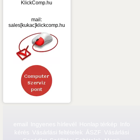
KlickComp.hu
mail:
sales[kukac]klickcomp.hu
email
Ingyenes hírlevél
Honlap térkép
Info
kérés
Vásárlási feltételek
ÁSZF
Vásárlási