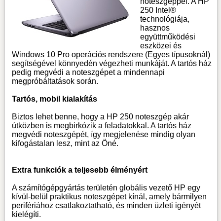
noteszgéppel. A HP
250 Intel®
technológiája,
hasznos
együttműködési
eszközei és
Windows 10 Pro operációs rendszere (Egyes típusoknál)
segítségével könnyedén végezheti munkáját. A tartós ház
pedig megvédi a noteszgépet a mindennapi
megpróbáltatások során.
Tartós, mobil kialakítás
Biztos lehet benne, hogy a HP 250 noteszgép akár
útközben is megbirkózik a feladatokkal. A tartós ház
megvédi noteszgépét, így megjelenése mindig olyan
kifogástalan lesz, mint az Öné.
Extra funkciók a teljesebb élményért
A számítógépgyártás területén globális vezető HP egy
kívül-belül praktikus noteszgépet kínál, amely bármilyen
perifériához csatlakoztatható, és minden üzleti igényét
kielégíti.