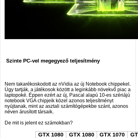
Szinte PC-vel megegyező teljesítmény
Nem takarékoskodott az nVidia az új Notebook chippekel.
Úgy tartják, a játékosok között a leginkább növekvő piac a
laptopoké. Éppen ezért az új, Pascal alapú 10-es szériájú
notebook VGA chipjeik közel azonos teljesítményt
nyújtanak, mint az asztali számítógépekbe szánt, azonos
néven árusított társaik.
De mit is jelent ez számokban?
GTX 1080
GTX 1080
GTX 1070
GT