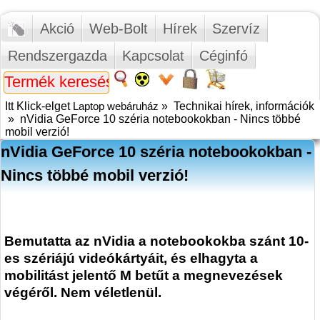
Akció
Web-Bolt
Hírek
Szervíz
Rendszergazda
Kapcsolat
Céginfó
Itt Klick-elget
Laptop webáruház
»
Technikai hírek, információk
»
nVidia GeForce 10 széria notebookokban - Nincs többé
mobil verzió!
nVidia GeForce 10 széria notebookokban -
Nincs többé mobil verzió!
Bemutatta az nVidia a notebookokba szánt 10-
es szériájú videókártyáit, és elhagyta a
mobilitást jelentő M betűt a megnevezések
végéről. Nem véletlenül.