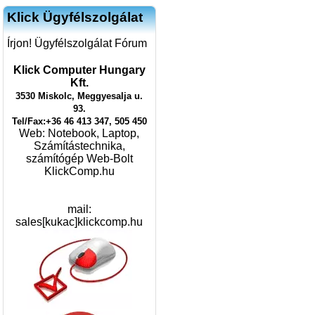
Klick Ügyfélszolgálat
Írjon! Ügyfélszolgálat Fórum
Klick Computer Hungary
Kft.
3530 Miskolc, Meggyesalja u.
93.
Tel/Fax:+36 46 413 347, 505 450
Web:
Notebook, Laptop,
Számítástechnika,
számítógép Web-Bolt
KlickComp.hu
mail:
sales[kukac]klickcomp.hu