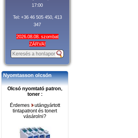
17:00
Tel: +36 46 505 450, 413
347
2026.08.08. szombat
ZÁRVA!
Nyomtasson olcsón
Olcsó nyomtató patron,
toner :
Érdemes
utángyártott
tintapatront és tonert
vásárolni
?