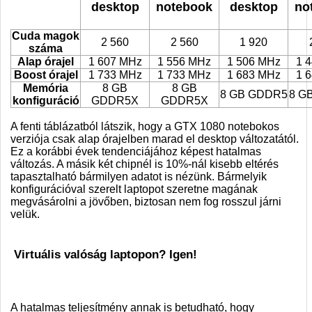
desktop
notebook
desktop
no
Cuda magok
2 560
2 560
1 920
száma
Alap órajel
1 607 MHz
1 556 MHz
1 506 MHz
1 
Boost órajel
1 733 MHz
1 733 MHz
1 683 MHz
1 
Memória
8 GB
8 GB
8 GB GDDR5
8 G
konfiguráció
GDDR5X
GDDR5X
A fenti táblázatból látszik, hogy a GTX 1080 notebokos
verziója csak alap órajelben marad el desktop változatától.
Ez a korábbi évek tendenciájához képest hatalmas
változás. A másik két chipnél is 10%-nál kisebb eltérés
tapasztalható bármilyen adatot is nézünk. Bármelyik
konfigurációval szerelt laptopot szeretne magának
megvásárolni a jövőben, biztosan nem fog rosszul járni
velük.
Virtuális valóság laptopon? Igen!
A hatalmas teljesítmény annak is betudható, hogy