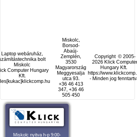
Miskolc,
Borsod-
Abaúj-
Laptop webáruház,
Zemplén,
Copyright © 2005-
számítástechnika bolt
3530
2026 Klick Compute
Miskolc
Magyarország
Hungary Kft.
lick Computer Hungary
Meggyesalja
https://www.klickcomp
Kft.
utca 93.
- Minden jog fenntartv
les[kukac]klickcomp.hu
+36 46 413
347, +36 46
505 450
Miskolc nyitva h-p 9:00-