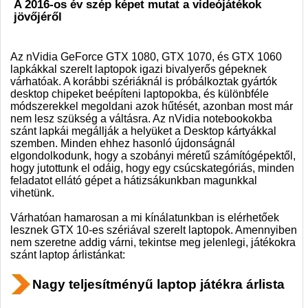
A 2016-os év szép képet mutat a videójátékok
jövőjéről
Az nVidia GeForce GTX 1080, GTX 1070, és GTX 1060
lapkákkal szerelt laptopok igazi bivalyerős gépeknek
várhatóak. A korábbi szériáknál is próbálkoztak gyártók
desktop chipeket beépíteni laptopokba, és különbféle
módszerekkel megoldani azok hűtését, azonban most már
nem lesz szükség a váltásra. Az nVidia notebookokba
szánt lapkái megállják a helyüket a Desktop kártyákkal
szemben. Minden ehhez hasonló újdonságnál
elgondolkodunk, hogy a szobányi méretű számítógépektől,
hogy jutottunk el odáig, hogy egy csúcskategóriás, minden
feladatot ellátó gépet a hátizsákunkban magunkkal
vihetünk.
Várhatóan hamarosan a mi kínálatunkban is elérhetőek
lesznek GTX 10-es szériával szerelt laptopok. Amennyiben
nem szeretne addig várni, tekintse meg jelenlegi, játékokra
szánt laptop árlistánkat:
Nagy teljesítményű laptop játékra árlista