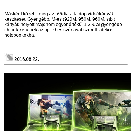
Másként közelíti meg az nVidia a laptop videókártyák
készítését. Gyengébb, M-es (920M, 950M, 960M, stb.)
kártyák helyett majdnem egyenértékű, 1-2%-al gyengébb
chipek kerülnek az új, 10-es szériával szerelt játékos
notebookokba.
2016.08.22.