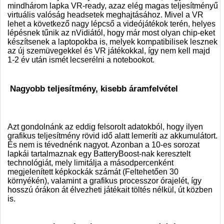
mindhárom lapka VR-ready, azaz elég magas teljesítményű
virtuális valóság headsetek meghajtásához. Mivel a VR
lehet a következő nagy lépcső a videójátékok terén, helyes
lépésnek tűnik az nVidiától, hogy már most olyan chip-eket
készítsenek a laptopokba is, melyek kompatibilisek lesznek
az új szemüvegekkel és VR játékokkal, így nem kell majd
1-2 év után ismét lecserélni a notebookot.
Nagyobb teljesítmény, kisebb áramfelvétel
Azt gondolnánk az eddig felsorolt adatokból, hogy ilyen
grafikus teljesítmény rövid idő alatt lemeríti az akkumulátort.
És nem is tévednénk nagyot. Azonban a 10-es sorozat
lapkái tartalmaznak egy BatteryBoost-nak keresztelt
technológiát, mely limitálja a másodpercenként
megjelenített képkockák számát (Feltehetően 30
környékén), valamint a grafikus processzor órajelét, így
hosszú órákon át élvezheti játékait töltés nélkül, út közben
is.