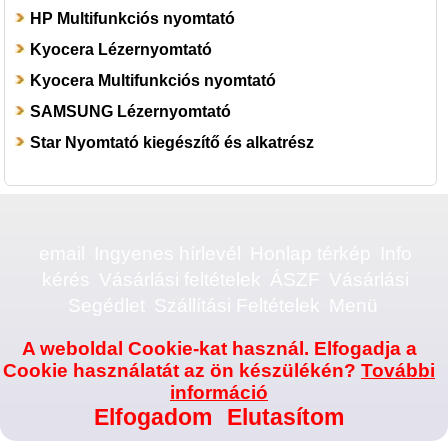
HP Multifunkciós nyomtató
Kyocera Lézernyomtató
Kyocera Multifunkciós nyomtató
SAMSUNG Lézernyomtató
Star Nyomtató kiegészítő és alkatrész
email
Ingyenes hírlevél
Honlap térkép
Info
kérés
Vásárlási feltételek
ÁSZF
Vásárlási
Segédlet
Szállítási Feltételek
Menü
A weboldal Cookie-kat használ. Elfogadja a
Cookie használatát az ön készülékén?
További
információ
Elfogadom
Elutasítom