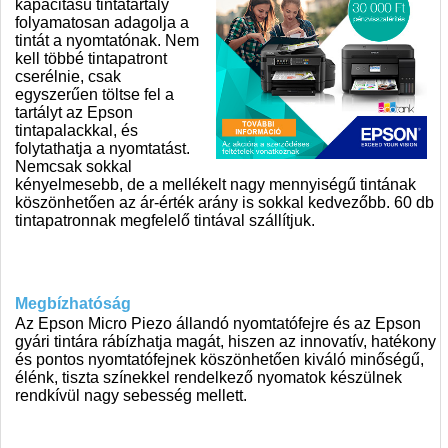
kapacitású tintatartály
folyamatosan adagolja a
tintát a nyomtatónak. Nem
kell többé tintapatront
cserélnie, csak
egyszerűen töltse fel a
tartályt az Epson
tintapalackkal, és
folytathatja a nyomtatást.
Nemcsak sokkal
kényelmesebb, de a mellékelt nagy mennyiségű tintának
köszönhetően az ár-érték arány is sokkal kedvezőbb. 60 db
tintapatronnak megfelelő tintával szállítjuk.
Megbízhatóság
Az Epson Micro Piezo állandó nyomtatófejre és az Epson
gyári tintára rábízhatja magát, hiszen az innovatív, hatékony
és pontos nyomtatófejnek köszönhetően kiváló minőségű,
élénk, tiszta színekkel rendelkező nyomatok készülnek
rendkívül nagy sebesség mellett.