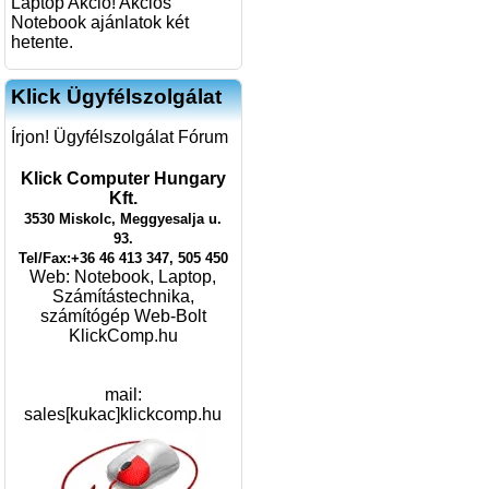
Laptop Akció! Akciós
Notebook ajánlatok két
hetente.
Klick Ügyfélszolgálat
Írjon! Ügyfélszolgálat Fórum
Klick Computer Hungary
Kft.
3530 Miskolc, Meggyesalja u.
93.
Tel/Fax:+36 46 413 347, 505 450
Web:
Notebook, Laptop,
Számítástechnika,
számítógép Web-Bolt
KlickComp.hu
mail:
sales[kukac]klickcomp.hu