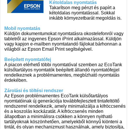
Kétoldalas nyomtatás
Takarítson meg pénzt és papírt a
kétoldalas nyomtatással. Sokkal
inkább környezetbarát megoldás is.
Mobil nyomtatás
Küldjön dokumentumokat nyomtatásra okostelefonról vagy
tabletről az ingyenes Epson iPrint alkalmazással. Küldjön
vagy kapjon e-mailben nyomtatandó fájlokat bárhonnan a
világból az Epson Email Print segítségével.
Beépített nyomtatófej
A piacon elérhető többi nyomtatóval szemben az EcoTank
külsőtartályos nyomtatók beépített állandó nyomtatófejjel
rendelkeznek a problémamentes, megbízható nyomtatás
érdekében.
Zárolási és töltési rendszer
Az Epson problémamentes EcoTank külsőtartályos
nyomtatóinak új generációja továbbfejlesztett tintafeltöltő
rendszerrel rendelkezik, amely minimalizálja a kifröccsenés
és a koszolás kockázatát. A kifröccsenés minden
állapotban a minimálisra csökken a könnyen nyitható
tartályoknak köszönhetően, amelyekből könnyű kiönteni a
tintát, és olyan mechanizmust használnak, amely biztosítja,