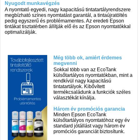
Nyugodt munkavégzés
A nyomtató egyedi, nagy kapacitású tintatartályrendszere
megbízható színes nyomtatást garantál, a tintaújratöltés
pedig egyszerű és problémamentes. Az eredeti Epson
tintákat tisztatérben állítják elő és az Epson nyomtatókkal
optimalizálják.
Még több ok, amiért érdemes
megvenni
Sokkal több van az EcoTank
külsőtartályos nyomtatókban, mint a
rendkívül nagy kapacitású
tintatartályok. Kibővített
termékcsaládunk a funkciók széles
választékát kínálja.
Három év promóciós garancia
Minden Epson EcoTank
külsőtartályos nyomtatóhoz egy év
standard jótállást vagy három év
promóciós garanciát biztosítunk.