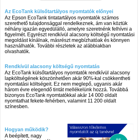
Az EcoTank külsőtartályos nyomtatók előnyei
Az Epson EcoTank tintatartályos nyomtatók számos
szerethető tulajdonsággal rendelkeznek, ám van köztük
néhány igazán egyedülálló, amelyre szeretnénk felhívni a
figyelmét. Egyrészt rendkívül alacsony költségű nyomtatási
megoldást kínálnak, másrészt megbízhatóak és könnyen
használhatók. További részletek az alábbiakban
olvashatók.
Rendkívül alacsony költségű nyomtatás
Az EcoTank külsőtartályos nyomtatók rendkívül alacsony
lapköltségének köszönhetően akár 90%-kal csökkentheti
nyomtatási költségeit. Ez nem meglepő, ugyanis akár
három évre elegendő tintát mellékelünk hozzá. Továbbá
bizonyos EcoTank nyomtatókkal akár 14 000 oldalt
nyomtathat fekete-fehérben, valamint 11 200 oldalt
színesben.
Hogyan működik?
A beépített, nagy