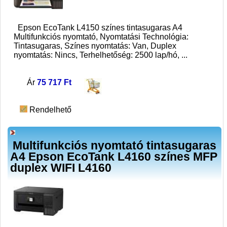
Epson EcoTank L4150 színes tintasugaras A4
Multifunkciós nyomtató, Nyomtatási Technológia:
Tintasugaras, Színes nyomtatás: Van, Duplex
nyomtatás: Nincs, Terhelhetőség: 2500 lap/hó,
...
Ár
75 717 Ft
Rendelhető
Multifunkciós nyomtató tintasugaras
A4 Epson EcoTank L4160 színes MFP
duplex WIFI L4160