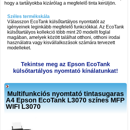
hogy a tartályokba kizárólag a megfelelő tinta kerüljön.
Széles termékskála
Válasszon EcoTank külsőtartályos nyomtatót az
igényeinek leginkább megfelelő funkciókkal. Az EcoTank
külsőtartályos kollekció több mint 20 modellt foglal
magában, amelyek között találhat otthoni, otthoni irodai
használatra vagy kisvállalkozások számára tervezett
modelleket.
Tekintse meg az Epson EcoTank
külsőtartályos nyomtató kínálatunkat!
Multifunkciós nyomtató tintasugaras
A4 Epson EcoTank L3070 színes MFP
WIFI L3070