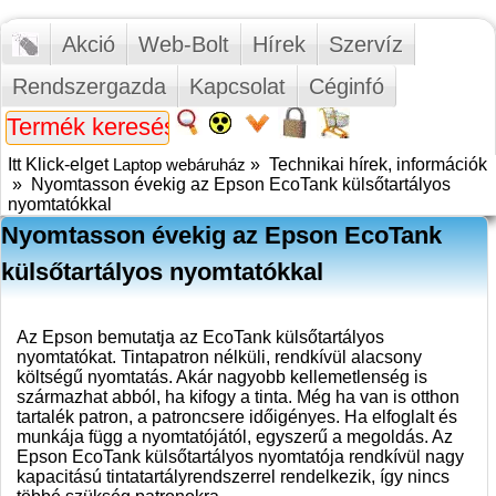
Akció
Web-Bolt
Hírek
Szervíz
Rendszergazda
Kapcsolat
Céginfó
Itt Klick-elget
Laptop webáruház
»
Technikai hírek, információk
»
Nyomtasson évekig az Epson EcoTank külsőtartályos
nyomtatókkal
Nyomtasson évekig az Epson EcoTank
külsőtartályos nyomtatókkal
Az Epson bemutatja az EcoTank külsőtartályos
nyomtatókat. Tintapatron nélküli, rendkívül alacsony
költségű nyomtatás. Akár nagyobb kellemetlenség is
származhat abból, ha kifogy a tinta. Még ha van is otthon
tartalék patron, a patroncsere időigényes. Ha elfoglalt és
munkája függ a nyomtatójától, egyszerű a megoldás. Az
Epson EcoTank külsőtartályos nyomtatója rendkívül nagy
kapacitású tintatartályrendszerrel rendelkezik, így nincs