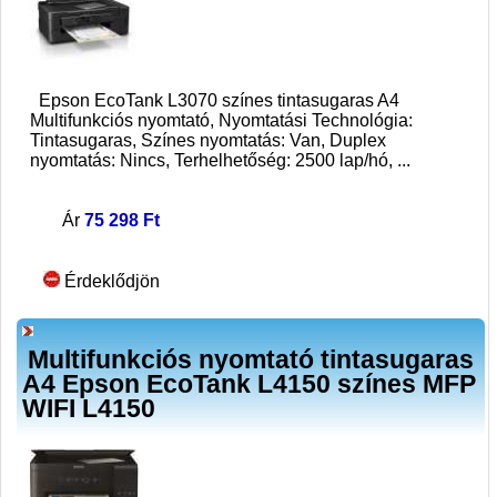
Epson EcoTank L3070 színes tintasugaras A4
Multifunkciós nyomtató, Nyomtatási Technológia:
Tintasugaras, Színes nyomtatás: Van, Duplex
nyomtatás: Nincs, Terhelhetőség: 2500 lap/hó,
...
Ár
75 298 Ft
Érdeklődjön
Multifunkciós nyomtató tintasugaras
A4 Epson EcoTank L4150 színes MFP
WIFI L4150