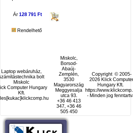
Ár
128 791 Ft
Rendelhető
Miskolc,
Borsod-
Abaúj-
Laptop webáruház,
Zemplén,
Copyright © 2005-
számítástechnika bolt
3530
2026 Klick Compute
Miskolc
Magyarország
Hungary Kft.
lick Computer Hungary
Meggyesalja
https://www.klickcomp
Kft.
utca 93.
- Minden jog fenntartv
les[kukac]klickcomp.hu
+36 46 413
347, +36 46
505 450