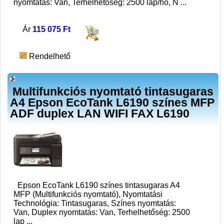
nyomtatás: Van, Terhelhetőség: 2500 lap/hó, N
...
Ár
115 075 Ft
Rendelhető
Multifunkciós nyomtató tintasugaras
A4 Epson EcoTank L6190 színes MFP
ADF duplex LAN WIFI FAX L6190
Epson EcoTank L6190 színes tintasugaras A4
MFP (Multifunkciós nyomtató), Nyomtatási
Technológia: Tintasugaras, Színes nyomtatás:
Van, Duplex nyomtatás: Van, Terhelhetőség: 2500
lap
...