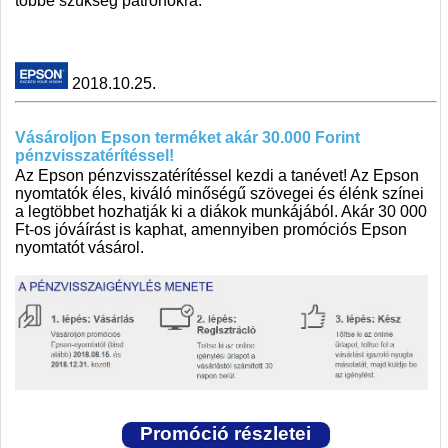
többé szükség patronokra.
2018.10.25.
Vásároljon Epson terméket akár 30.000 Forint
pénzvisszatérítéssel!
Az Epson pénzvisszatérítéssel kezdi a tanévet! Az Epson
nyomtatók éles, kiváló minőségű szövegei és élénk színei
a legtöbbet hozhatják ki a diákok munkájából. Akár 30 000
Ft-os jóváírást is kaphat, amennyiben promóciós Epson
nyomtatót vásárol.
Promóció részletei