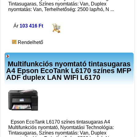
Tintasugaras, Színes nyomtatás: Van, Duplex
nyomtatás: Van, Terhelhetőség: 2500 lap/hó, N
...
Ár
103 416 Ft
Rendelhető
Multifunkciós nyomtató tintasugaras
A4 Epson EcoTank L6170 színes MFP
ADF duplex LAN WIFI L6170
Epson EcoTank L6170 színes tintasugaras A4
Multifunkciós nyomtató, Nyomtatási Technológia:
Tintasugaras, Színes nyomtatás: Van, Duplex