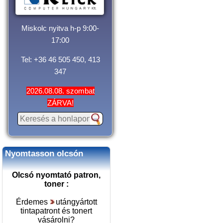
Miskolc nyitva h-p 9:00-
17:00
Tel: +36 46 505 450, 413
347
2026.08.08. szombat
ZÁRVA!
Nyomtasson olcsón
Olcsó nyomtató patron,
toner :
Érdemes
utángyártott
tintapatront és tonert
vásárolni
?