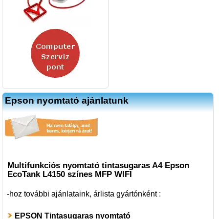
Epson nyomtató ajánlatunk
Multifunkciós nyomtató tintasugaras A4 Epson
EcoTank L4150 színes MFP WIFI
-hoz
további ajánlataink, árlista gyártónként :
EPSON Tintasugaras nyomtató