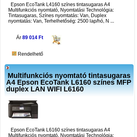
Epson EcoTank L4160 színes tintasugaras A4
Multifunkciós nyomtató, Nyomtatási Technológia:
Tintasugaras, Színes nyomtatás: Van, Duplex
nyomtatás: Van, Terhelhetőség: 2500 lap/hó, N
...
Ár
89 014 Ft
Rendelhető
Multifunkciós nyomtató tintasugaras
A4 Epson EcoTank L6160 színes MFP
duplex LAN WIFI L6160
Epson EcoTank L6160 színes tintasugaras A4
Multifunkciós nyomtató, Nyomtatási Technológia: