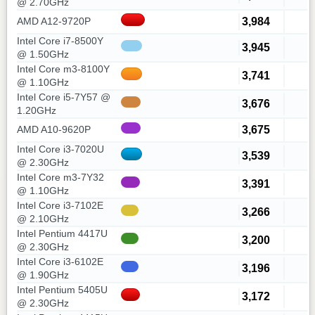
@ 2.70GHz
3,984
AMD A12-9720P
Intel Core i7-8500Y
3,945
@ 1.50GHz
Intel Core m3-8100Y
3,741
@ 1.10GHz
Intel Core i5-7Y57 @
3,676
1.20GHz
3,675
AMD A10-9620P
Intel Core i3-7020U
3,539
@ 2.30GHz
Intel Core m3-7Y32
3,391
@ 1.10GHz
Intel Core i3-7102E
3,266
@ 2.10GHz
Intel Pentium 4417U
3,200
@ 2.30GHz
Intel Core i3-6102E
3,196
@ 1.90GHz
Intel Pentium 5405U
3,172
@ 2.30GHz