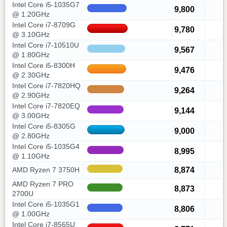
Intel Core i5-1035G7
9,800
@ 1.20GHz
Intel Core i7-8709G
9,780
@ 3.10GHz
Intel Core i7-10510U
9,567
@ 1.80GHz
Intel Core i5-8300H
9,476
@ 2.30GHz
Intel Core i7-7820HQ
9,264
@ 2.90GHz
Intel Core i7-7820EQ
9,144
@ 3.00GHz
Intel Core i5-8305G
9,000
@ 2.80GHz
Intel Core i5-1035G4
8,995
@ 1.10GHz
8,874
AMD Ryzen 7 3750H
AMD Ryzen 7 PRO
8,873
2700U
Intel Core i5-1035G1
8,806
@ 1.00GHz
Intel Core i7-8565U