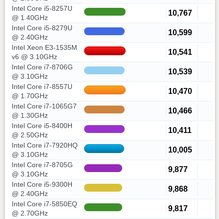
Intel Core i5-8257U
10,767
@ 1.40GHz
Intel Core i5-8279U
10,599
@ 2.40GHz
Intel Xeon E3-1535M
10,541
v6 @ 3.10GHz
Intel Core i7-8706G
10,539
@ 3.10GHz
Intel Core i7-8557U
10,470
@ 1.70GHz
Intel Core i7-1065G7
10,466
@ 1.30GHz
Intel Core i5-8400H
10,411
@ 2.50GHz
Intel Core i7-7920HQ
10,005
@ 3.10GHz
Intel Core i7-8705G
9,877
@ 3.10GHz
Intel Core i5-9300H
9,868
@ 2.40GHz
Intel Core i7-5850EQ
9,817
@ 2.70GHz