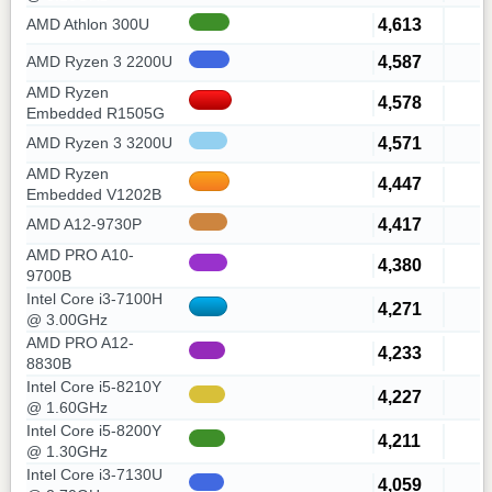
4,613
AMD Athlon 300U
4,587
AMD Ryzen 3 2200U
AMD Ryzen
4,578
Embedded R1505G
4,571
AMD Ryzen 3 3200U
AMD Ryzen
4,447
Embedded V1202B
4,417
AMD A12-9730P
AMD PRO A10-
4,380
9700B
Intel Core i3-7100H
4,271
@ 3.00GHz
AMD PRO A12-
4,233
8830B
Intel Core i5-8210Y
4,227
@ 1.60GHz
Intel Core i5-8200Y
4,211
@ 1.30GHz
Intel Core i3-7130U
4,059