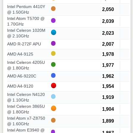
Intel Pentium 4410Y
2,050
@ 1.50GHz
Intel Atom T5700 @
2,039
1.70GHz
Intel Celeron 1020M
2,023
@ 2.10GHz
2,007
AMD R-272F APU
1,978
AMD A4-9125
Intel Celeron 4205U
1,977
@ 1.80GHz
1,962
AMD A6-9220C
1,954
AMD A4-9120
Intel Celeron N4120
1,919
@ 1.10GHz
Intel Celeron 3865U
1,904
@ 1.80GHz
Intel Atom x7-Z8750
1,899
@ 1.60GHz
Intel Atom E3940 @
1,867