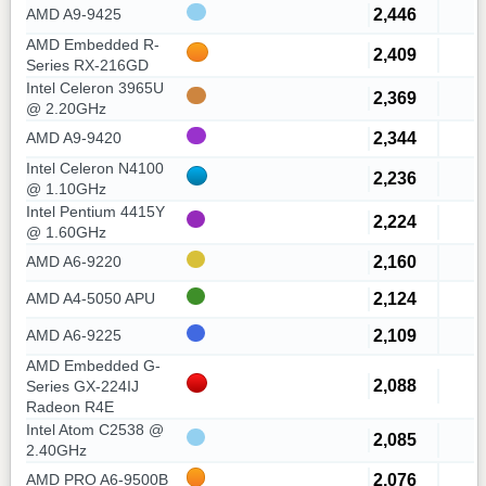
2,446
AMD A9-9425
AMD Embedded R-
2,409
Series RX-216GD
Intel Celeron 3965U
2,369
@ 2.20GHz
2,344
AMD A9-9420
Intel Celeron N4100
2,236
@ 1.10GHz
Intel Pentium 4415Y
2,224
@ 1.60GHz
2,160
AMD A6-9220
2,124
AMD A4-5050 APU
2,109
AMD A6-9225
AMD Embedded G-
2,088
Series GX-224IJ
Radeon R4E
Intel Atom C2538 @
2,085
2.40GHz
2,076
AMD PRO A6-9500B