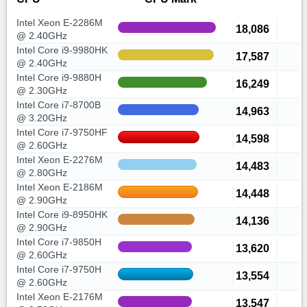
Intel Xeon E-2286M
18,086
@ 2.40GHz
Intel Core i9-9980HK
17,587
@ 2.40GHz
Intel Core i9-9880H
16,249
@ 2.30GHz
Intel Core i7-8700B
14,963
@ 3.20GHz
Intel Core i7-9750HF
14,598
@ 2.60GHz
Intel Xeon E-2276M
14,483
@ 2.80GHz
Intel Xeon E-2186M
14,448
@ 2.90GHz
Intel Core i9-8950HK
14,136
@ 2.90GHz
Intel Core i7-9850H
13,620
@ 2.60GHz
Intel Core i7-9750H
13,554
@ 2.60GHz
Intel Xeon E-2176M
13,547