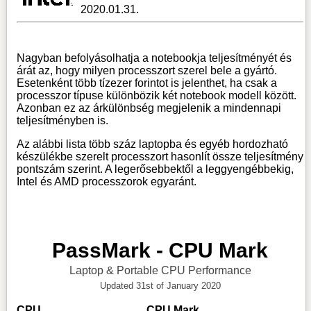
2020.01.31.
Nagyban befolyásolhatja a notebookja teljesítményét és
árát az, hogy milyen processzort szerel bele a gyártó.
Esetenként több tízezer forintot is jelenthet, ha csak a
processzor típuse különbözik két notebook modell között.
Azonban ez az árkülönbség megjelenik a mindennapi
teljesítményben is.
Az alábbi lista több száz laptopba és egyéb hordozható
készülékbe szerelt processzort hasonlít össze teljesítmény
pontszám szerint. A legerősebbektől a leggyengébbekig,
Intel és AMD processzorok egyaránt.
PassMark - CPU Mark
Laptop & Portable CPU Performance
Updated 31st of January 2020
CPU
CPU Mark