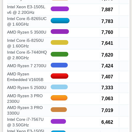
Intel Xeon E3-1505L
7,887
v6 @ 2.20GHz
Intel Core i5-8265UC
7,783
@ 1.60GHz
7,760
AMD Ryzen 5 3500U
Intel Core i5-8250U
7,641
@ 1.60GHz
Intel Core i5-7440HQ
7,620
@ 2.80GHz
7,424
AMD Ryzen 7 2700U
AMD Ryzen
7,407
Embedded V1605B
7,333
AMD Ryzen 5 2500U
AMD Ryzen 3 PRO
7,063
2300U
AMD Ryzen 3 PRO
7,019
3300U
Intel Core i7-7567U
6,462
@ 3.50GHz
Intel Xeon E3-1505L