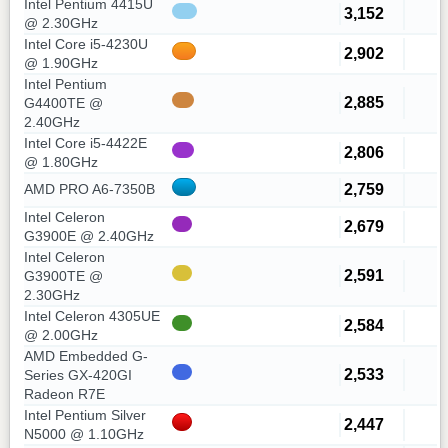
Intel Pentium 4415U
3,152
@ 2.30GHz
Intel Core i5-4230U
2,902
@ 1.90GHz
Intel Pentium
2,885
G4400TE @
2.40GHz
Intel Core i5-4422E
2,806
@ 1.80GHz
2,759
AMD PRO A6-7350B
Intel Celeron
2,679
G3900E @ 2.40GHz
Intel Celeron
2,591
G3900TE @
2.30GHz
Intel Celeron 4305UE
2,584
@ 2.00GHz
AMD Embedded G-
2,533
Series GX-420GI
Radeon R7E
Intel Pentium Silver
2,447
N5000 @ 1.10GHz