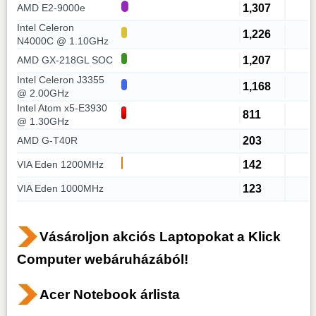
1,307
AMD E2-9000e
Intel Celeron
1,226
N4000C @ 1.10GHz
1,207
AMD GX-218GL SOC
Intel Celeron J3355
1,168
@ 2.00GHz
Intel Atom x5-E3930
811
@ 1.30GHz
203
AMD G-T40R
142
VIA Eden 1200MHz
123
VIA Eden 1000MHz
Vásároljon akciós Laptopokat a Klick
Computer webáruházából!
Acer Notebook árlista