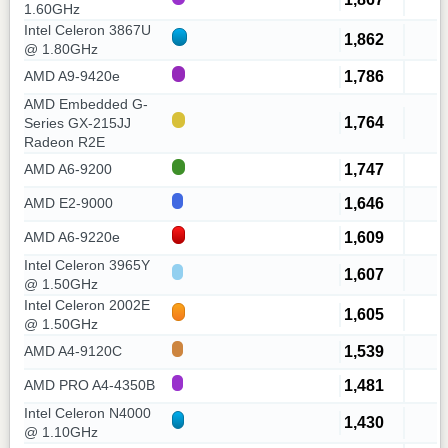
1.60GHz
Intel Celeron 3867U
1,862
@ 1.80GHz
1,786
AMD A9-9420e
AMD Embedded G-
1,764
Series GX-215JJ
Radeon R2E
1,747
AMD A6-9200
1,646
AMD E2-9000
1,609
AMD A6-9220e
Intel Celeron 3965Y
1,607
@ 1.50GHz
Intel Celeron 2002E
1,605
@ 1.50GHz
1,539
AMD A4-9120C
1,481
AMD PRO A4-4350B
Intel Celeron N4000
1,430
@ 1.10GHz