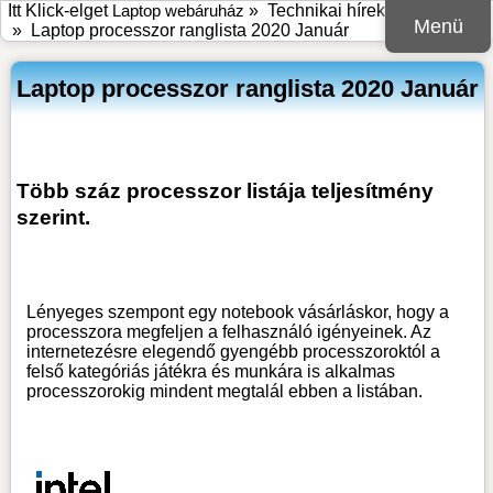
Itt Klick-elget
Laptop webáruház
»
Technikai hírek, információk
Menü
»
Laptop processzor ranglista 2020 Január
Laptop processzor ranglista 2020 Január
Több száz processzor listája teljesítmény
szerint.
Lényeges szempont egy notebook vásárláskor, hogy a
processzora megfeljen a felhasználó igényeinek. Az
internetezésre elegendő gyengébb processzoroktól a
felső kategóriás játékra és munkára is alkalmas
processzorokig mindent megtalál ebben a listában.