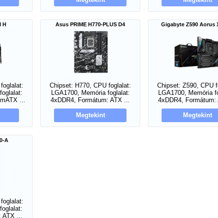
M H
Asus PRIME H770-PLUS D4
Gigabyte Z590 Aorus 
foglalat:
Chipset: H770, CPU foglalat:
Chipset: Z590, CPU fo
oglalat:
LGA1700, Memória foglalat:
LGA1700, Memória fo
mATX ...
4xDDR4, Formátum: ATX ...
4xDDR4, Formátum: 
Megtekint
Megtekint
0-A
foglalat:
oglalat:
 ATX ...