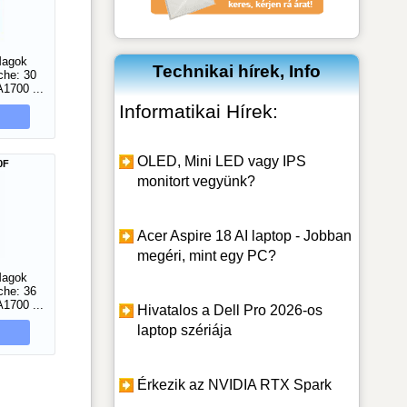
Magok
Technikai hírek, Info
che: 30
1700 ...
Informatikai Hírek:
OLED, Mini LED vagy IPS
00F
monitort vegyünk?
Acer Aspire 18 AI laptop - Jobban
megéri, mint egy PC?
Magok
che: 36
1700 ...
Hivatalos a Dell Pro 2026-os
laptop szériája
Érkezik az NVIDIA RTX Spark