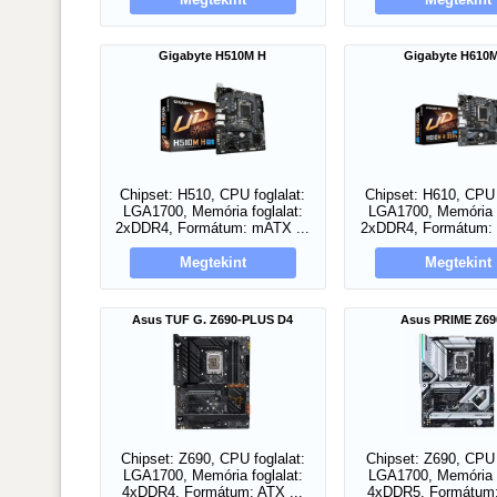
Gigabyte H510M H
Gigabyte H610
Chipset: H510, CPU foglalat:
Chipset: H610, CPU 
LGA1700, Memória foglalat:
LGA1700, Memória f
2xDDR4, Formátum: mATX ...
2xDDR4, Formátum: 
Megtekint
Megtekint
Asus TUF G. Z690-PLUS D4
Asus PRIME Z69
Chipset: Z690, CPU foglalat:
Chipset: Z690, CPU 
LGA1700, Memória foglalat:
LGA1700, Memória f
4xDDR4, Formátum: ATX ...
4xDDR5, Formátum: