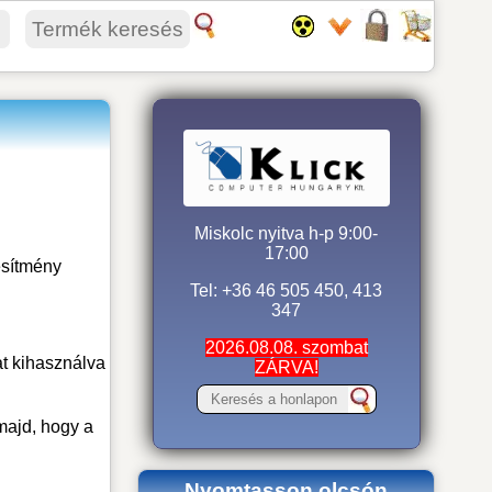
Miskolc nyitva h-p 9:00-
17:00
esítmény
Tel: +36 46 505 450, 413
347
2026.08.08. szombat
at kihasználva
ZÁRVA!
majd, hogy a
Nyomtasson olcsón