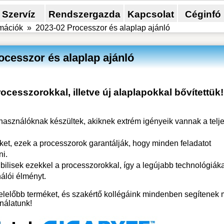
Szervíz
Rendszergazda
Kapcsolat
Céginfó
rmációk
»
2023-02 Processzor és alaplap ajánló
ocesszor és alaplap ajánló
cesszorokkal, illetve új alaplapokkal bővítettük!
lhasználóknak készültek, akiknek extrém igényeik vannak a telj
et, ezek a processzorok garantálják, hogy minden feladatot
i.
bilisek ezekkel a processzorokkal, így a legújabb technológiák
álói élményt.
lelőbb terméket, és szakértő kollégáink mindenben segítenek 
nálatunk!