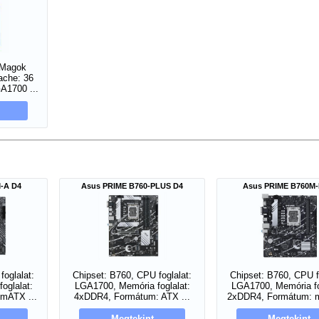
 Magok
ache: 36
A1700 ...
-A D4
Asus PRIME B760-PLUS D4
Asus PRIME B760M-
foglalat:
Chipset: B760, CPU foglalat:
Chipset: B760, CPU f
oglalat:
LGA1700, Memória foglalat:
LGA1700, Memória fo
mATX ...
4xDDR4, Formátum: ATX ...
2xDDR4, Formátum: m
Megtekint
Megtekint