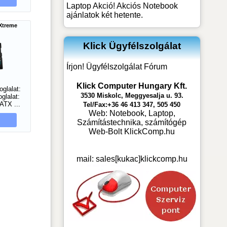
Laptop Akció! Akciós Notebook
ajánlatok két hetente.
Xtreme
Klick Ügyfélszolgálat
Írjon! Ügyfélszolgálat Fórum
Klick Computer Hungary Kft.
glalat:
3530 Miskolc, Meggyesalja u. 93.
glalat:
ATX ...
Tel/Fax:+36 46 413 347, 505 450
Web:
Notebook, Laptop,
Számítástechnika, számítógép
Web-Bolt KlickComp.hu
mail:
sales[kukac]klickcomp.hu