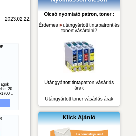
Olcsó nyomtató patron, toner :
2023.02.22.
Érdemes
utángyártott tintapatront és
tonert vásárolni
?
00F
Utángyártott tintapatron vásárlás
Magok
árak
che: 20
1700 ...
Utángyártott toner vásárlás árak
Klick Ajánló
00