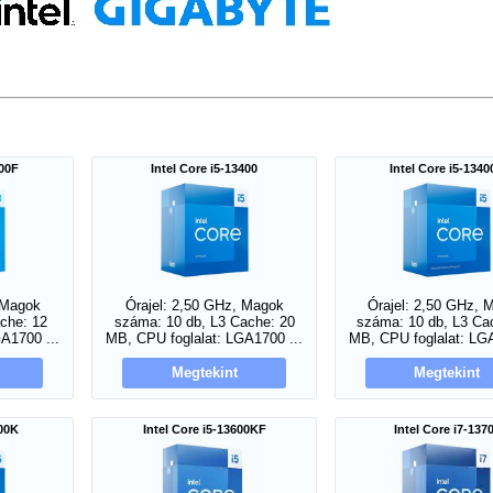
100F
Intel Core i5-13400
Intel Core i5-134
 Magok
Órajel: 2,50 GHz, Magok
Órajel: 2,50 GHz, 
che: 12
száma: 10 db, L3 Cache: 20
száma: 10 db, L3 Ca
A1700 ...
MB, CPU foglalat: LGA1700 ...
MB, CPU foglalat: LGA
Megtekint
Megtekint
600K
Intel Core i5-13600KF
Intel Core i7-137