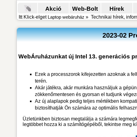
Akció
Web-Bolt
Hírek
Itt Klick-elget
Laptop webáruház
»
Technikai hírek, info
2023-02 Pr
WebÁruházunkat új Intel 13. generációs pro
Ezek a processzorok kifejezetten azoknak a fe
terén.
Akár játékra, akár munkára használjuk a gépünk
zökkenőmentesen és gyorsan el tudjunk végezn
Az új alaplapok pedig teljes mértékben kompati
biztosíthatják Ön számára az optimális felhaszn
Üzletünkben biztosan megtalálja a számára legmegfe
legtöbbet hozza ki a számítógépéből, tekintse meg kí