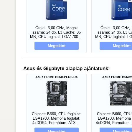
Órajel: 3,00 GHz, Magok
Órajel: 3,00 GHz,
száma: 24 db, L3 Cache: 36
száma: 24 db, L3 C
MB, CPU foglalat: LGA1700 ...
MB, CPU foglalat: LG
Megtekint
Megtekint
Asus és Gigabyte alaplap ajánlatunk:
Asus PRIME B660-PLUS D4
Asus PRIME B660M
Chipset: B660, CPU foglalat:
Chipset: B660, CPU 
LGA1700, Memória foglalat:
LGA1700, Memória f
4xDDR4, Formátum: ATX ...
4xDDR4, Formátum: 
Megtekint
Megtekint