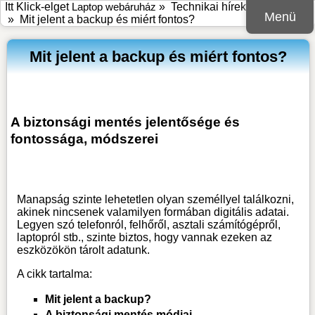
Itt Klick-elget
Laptop webáruház
»
Technikai hírek, információk
Menü
»
Mit jelent a backup és miért fontos?
Mit jelent a backup és miért fontos?
A biztonsági mentés jelentősége és
fontossága, módszerei
Manapság szinte lehetetlen olyan személlyel találkozni,
akinek nincsenek valamilyen formában digitális adatai.
Legyen szó telefonról, felhőről, asztali számítógépről,
laptopról stb., szinte biztos, hogy vannak ezeken az
eszközökön tárolt adatunk.
A cikk tartalma:
Mit jelent a backup?
A biztonsági mentés módjai