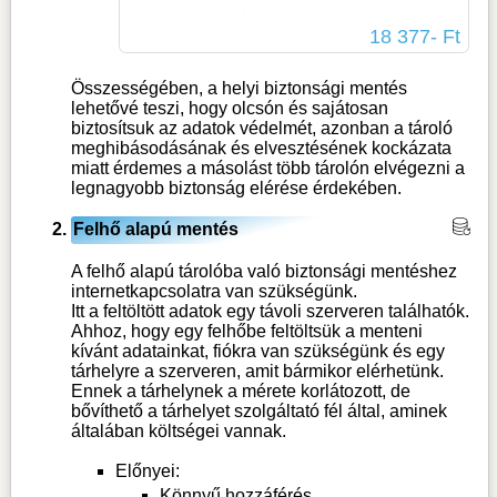
18 377- Ft
Összességében, a helyi biztonsági mentés
lehetővé teszi, hogy olcsón és sajátosan
biztosítsuk az adatok védelmét, azonban a tároló
meghibásodásának és elvesztésének kockázata
miatt érdemes a másolást több tárolón elvégezni a
legnagyobb biztonság elérése érdekében.
Felhő alapú mentés
A felhő alapú tárolóba való biztonsági mentéshez
internetkapcsolatra van szükségünk.
Itt a feltöltött adatok egy távoli szerveren találhatók.
Ahhoz, hogy egy felhőbe feltöltsük a menteni
kívánt adatainkat, fiókra van szükségünk és egy
tárhelyre a szerveren, amit bármikor elérhetünk.
Ennek a tárhelynek a mérete korlátozott, de
bővíthető a tárhelyet szolgáltató fél által, aminek
általában költségei vannak.
Előnyei:
Könnyű hozzáférés