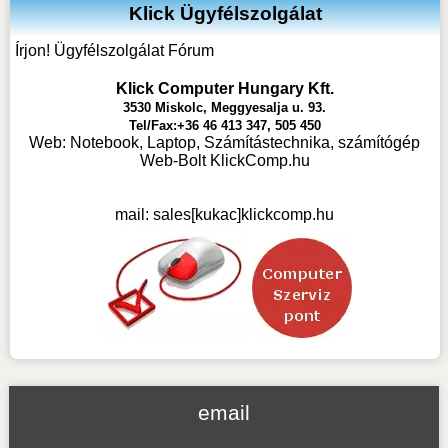
Klick Ügyfélszolgálat
Írjon! Ügyfélszolgálat Fórum
Klick Computer Hungary Kft.
3530 Miskolc, Meggyesalja u. 93.
Tel/Fax:+36 46 413 347, 505 450
Web:
Notebook, Laptop, Számítástechnika, számítógép
Web-Bolt KlickComp.hu
mail:
sales[kukac]klickcomp.hu
email