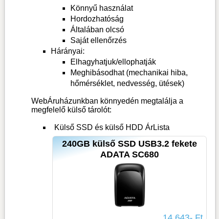
Könnyű használat
Hordozhatóság
Általában olcsó
Saját ellenőrzés
Hárányai:
Elhagyhatjuk/ellophatják
Meghibásodhat (mechanikai hiba,
hőmérséklet, nedvesség, ütések)
WebÁruházunkban könnyedén megtalálja a
megfelelő külső tárolót:
Külső SSD és külső HDD ÁrLista
240GB külső SSD USB3.2 fekete
ADATA SC680
14 643- Ft