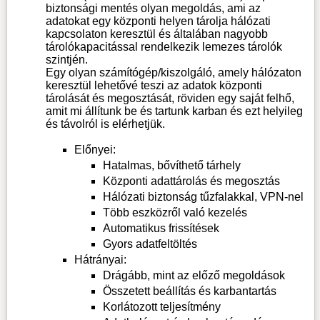
biztonsági mentés olyan megoldás, ami az
adatokat egy központi helyen tárolja hálózati
kapcsolaton keresztül és általában nagyobb
tárolókapacitással rendelkezik lemezes tárolók
szintjén.
Egy olyan számítógép/kiszolgáló, amely hálózaton
keresztül lehetővé teszi az adatok központi
tárolását és megosztását, röviden egy saját felhő,
amit mi állítunk be és tartunk karban és ezt helyileg
és távolról is elérhetjük.
Előnyei:
Hatalmas, bővíthető tárhely
Központi adattárolás és megosztás
Hálózati biztonság tűzfalakkal, VPN-nel
Több eszközről való kezelés
Automatikus frissítések
Gyors adatfeltöltés
Hátrányai:
Drágább, mint az előző megoldások
Összetett beállítás és karbantartás
Korlátozott teljesítmény