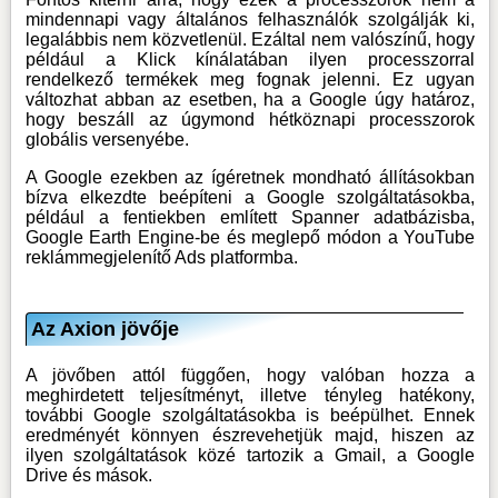
mindennapi vagy általános felhasználók szolgálják ki,
legalábbis nem közvetlenül. Ezáltal nem valószínű, hogy
például a Klick kínálatában ilyen processzorral
rendelkező termékek meg fognak jelenni. Ez ugyan
változhat abban az esetben, ha a Google úgy határoz,
hogy beszáll az úgymond hétköznapi processzorok
globális versenyébe.
A Google ezekben az ígéretnek mondható állításokban
bízva elkezdte beépíteni a Google szolgáltatásokba,
például a fentiekben említett Spanner adatbázisba,
Google Earth Engine-be és meglepő módon a YouTube
reklámmegjelenítő Ads platformba.
Az Axion jövője
A jövőben attól függően, hogy valóban hozza a
meghirdetett teljesítményt, illetve tényleg hatékony,
további Google szolgáltatásokba is beépülhet. Ennek
eredményét könnyen észrevehetjük majd, hiszen az
ilyen szolgáltatások közé tartozik a Gmail, a Google
Drive és mások.