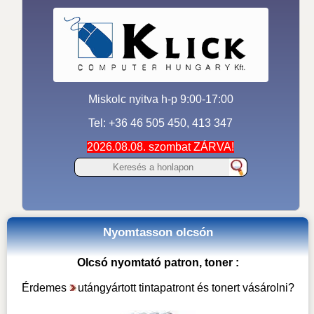
Miskolc nyitva h-p 9:00-17:00
Tel: +36 46 505 450, 413 347
2026.08.08. szombat ZÁRVA!
Nyomtasson olcsón
Olcsó nyomtató patron, toner :
Érdemes
utángyártott tintapatront és tonert vásárolni
?