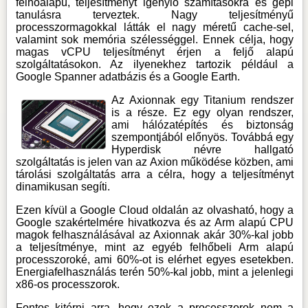
felhőalapú, teljesítményt igénylő számításokra és gépi
tanulásra terveztek. Nagy teljesítményű
processzormagokkal látták el nagy méretű cache-sel,
valamint sok memória szélességgel. Ennek célja, hogy
magas vCPU teljesítményt érjen a feljő alapú
szolgáltatásokon. Az ilyenekhez tartozik például a
Google Spanner adatbázis és a Google Earth.
Az Axionnak egy Titanium rendszer
is a része. Ez egy olyan rendszer,
ami hálózatépítés és biztonság
szempontjából előnyös. Továbbá egy
Hyperdisk névre hallgató
szolgáltatás is jelen van az Axion működése közben, ami
tárolási szolgáltatás arra a célra, hogy a teljesítményt
dinamikusan segíti.
Ezen kívül a
Google Cloud
oldalán az olvasható, hogy a
Google szakértelmére hivatkozva és az Arm alapú CPU
magok felhasználásával az Axionnak akár 30%-kal jobb
a teljesítménye, mint az egyéb felhőbeli Arm alapú
processzoroké, ami 60%-ot is elérhet egyes esetekben.
Energiafelhasználás terén 50%-kal jobb, mint a jelenlegi
x86-os processzorok.
Fontos kitérni arra, hogy ezek a processzorok nem a