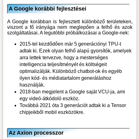
A Google korábbi fejlesztései
A Google korábban is fejlesztett különböző területeken,
viszont a fő irányága nem meglepően a felhő és azok
szolgáltatásai. A legutóbbi próbálkozásai a Google-nek:
2015-tel kezdődően már 5 generációnyi TPU-t
adtak ki. Ezek olyan felhő alapú gyorsítók, amelyek
arra lettek tervezve, hogy a mesterséges
intelligencia teljesítményét és költségeit
optimalizálják. Különböző chatbot-ok és egyéb
ilyen kód- és médiatartalom generáláshoz
használják.
2018-ban megjelent a Google saját VCU-ja, ami
egy videó-átkódoló eszköz.
Továbbá 2021 óta 3 generációt adtak ki a Tensor
chipjeikből mobil eszközökre.
Az Axion processzor