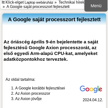
Itt Klick-elget
Laptop webáruház
»
Technikai hírek, információk
Menü
»
A Google saját processzort fejlesztett
A Google saját processzort fejlesztett
Az óriáscég április 9-én bejelentette a saját
fejlesztésű Google Axion processzorát, az
első egyedi Arm-alapú CPU-kat, amelyeket
adatközpontokhoz terveztek.
Az oldal tartalma:
A Google korábbi fejlesztései
Az Axion processzor
Az Axion jövője
2024.04.12.