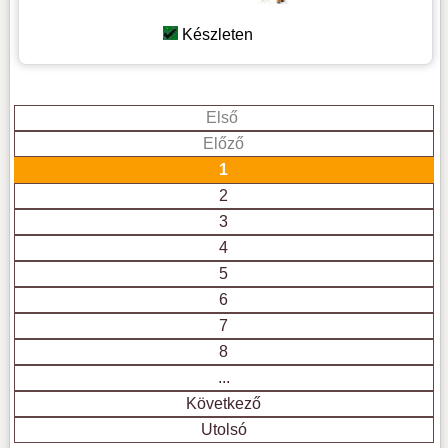
Készleten
Első
Előző
1
2
3
4
5
6
7
8
...
Következő
Utolsó