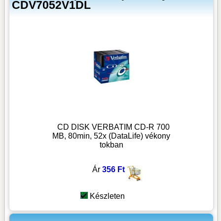
CDV7052V1DL
CD DISK VERBATIM CD-R 700
MB, 80min, 52x (DataLife) vékony
tokban
Ár
356 Ft
Készleten