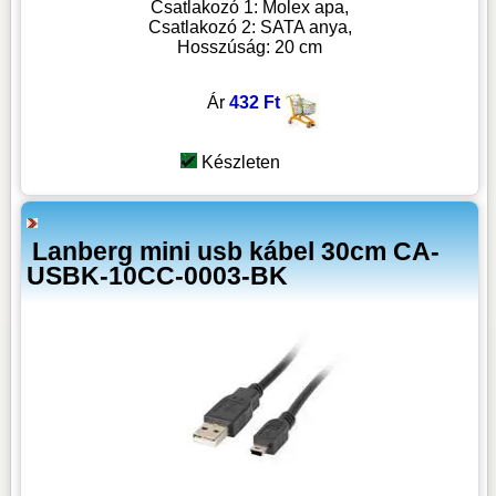
Csatlakozó 1: Molex apa,
Csatlakozó 2: SATA anya,
Hosszúság: 20 cm
Ár
432 Ft
Készleten
Lanberg mini usb kábel 30cm CA-
USBK-10CC-0003-BK