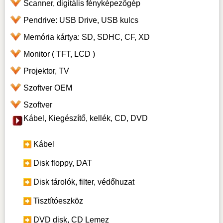
Scanner, digitális fényképezőgép
Pendrive: USB Drive, USB kulcs
Memória kártya: SD, SDHC, CF, XD
Monitor ( TFT, LCD )
Projektor, TV
Szoftver OEM
Szoftver
Kábel, Kiegészítő, kellék, CD, DVD
Kábel
Disk floppy, DAT
Disk tárolók, filter, védőhuzat
Tisztítóeszköz
DVD disk, CD Lemez