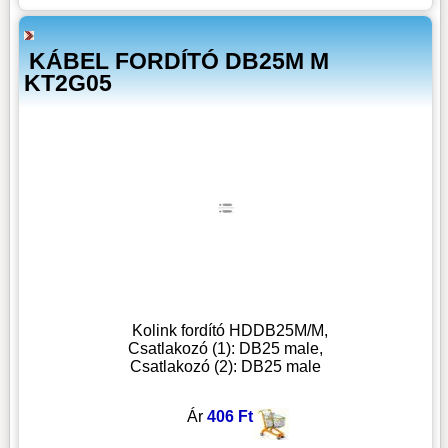
KÁBEL FORDÍTÓ DB25M M
KT2G05
Kolink fordító HDDB25M/M,
Csatlakozó (1): DB25 male,
Csatlakozó (2): DB25 male
Ár
406 Ft