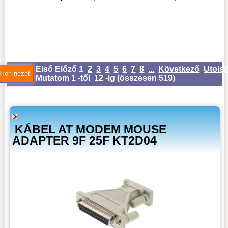
Első
Előző
1
2
3
4
5
6
7
8
...
Következő
Utols
Mutatom 1 -től 12 -ig (
összesen 519
)
KÁBEL AT MODEM MOUSE
ADAPTER 9F 25F KT2D04