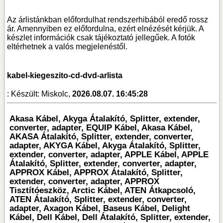
Az árlistánkban előfordulhat rendszerhibából eredő rossz
ár. Amennyiben ez előfordulna, ezért elnézését kérjük. A
készlet információk csak tájékoztató jellegűek. A fotók
eltérhetnek a valós megjelenéstől.
kabel-kiegeszito-cd-dvd-arlista
:
Készült: Miskolc,
2026.08.07. 16:45:28
Akasa Kábel, Akyga Átalakító, Splitter, extender,
converter, adapter, EQUIP Kábel, Akasa Kábel,
AKASA Átalakító, Splitter, extender, converter,
adapter, AKYGA Kábel, Akyga Átalakító, Splitter,
extender, converter, adapter, APPLE Kábel, APPLE
Átalakító, Splitter, extender, converter, adapter,
APPROX Kábel, APPROX Átalakító, Splitter,
extender, converter, adapter, APPROX
Tisztítóeszköz, Arctic Kábel, ATEN Átkapcsoló,
ATEN Átalakító, Splitter, extender, converter,
adapter, Axagon Kábel, Baseus Kábel, Delight
Kábel, Dell Kábel, Dell Átalakító, Splitter, extender,