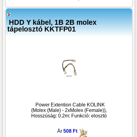
HDD Y kábel, 1B 2B molex
tápelosztó KKTFP01
Power Extention Cable KOLINK
(Molex (Male) - 2xMolex (Female)),
Hosszúság: 0.2m: Funkció: elosztó
Ár
508 Ft