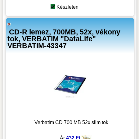
Készleten
CD-R lemez, 700MB, 52x, vékony
tok, VERBATIM "DataLife"
VERBATIM-43347
Verbatim CD 700 MB 52x slim tok
Ár
432 Ft