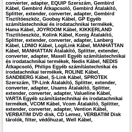
converter, adapter, EQUIP Szerszám, Gembird
Kábel, Gembird Átkapcsoló, Gembird Átalakító,
Splitter, extender, converter, adapter, Gembird
Tisztítóeszköz, Goobay Kábel, GP Egyéb
számítástechnikai és irodatachnikai termékek,
Hama Kábel, JOYROOM Kábel, KIKKERLAND
Tisztítóeszköz, Kolink Kábel, Konig Átalakító,
Splitter, extender, converter, adapter, Lanberg
Kábel, LDNIO Kábel, LogiLink Kábel, MANHATTAN
Kábel, MANHATTAN Átalakító, Splitter, extender,
converter, adapter, Maxell Egyéb számítástechnikai
és irodatachnikai termékek, Nedis Kábel, NEDIS
Átkapcsoló, Philips Egyéb számítástechnikai és
irodatachnikai termékek, ROLINE Kábel,
SANDBERG Kábel, S-Link Kábel, SPROTEK
Szerszám, TP-Link Átalakító, Splitter, extender,
converter, adapter, Usams Átalakító, Splitter,
extender, converter, adapter, Valueline Kábel,
VARTA Egyéb számítástechnikai és irodatachnikai
termékek, VCOM Kábel, Vcom Átalakító, Splitter,
extender, converter, adapter, Vention Kábel,
VERBATIM DVD disk, CD Lemez, VERBATIM Disk
tárolók, filter, védőhuzat, Well Kábel,