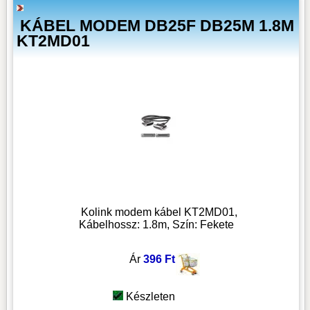
KÁBEL MODEM DB25F DB25M 1.8M
KT2MD01
Kolink modem kábel KT2MD01,
Kábelhossz: 1.8m, Szín: Fekete
Ár
396 Ft
Készleten