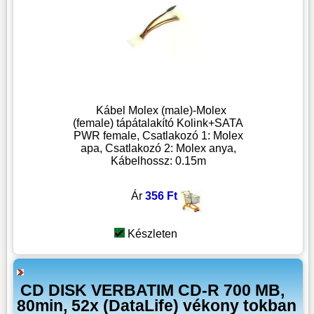
Kábel Molex (male)-Molex
(female) tápátalakító Kolink+SATA
PWR female, Csatlakozó 1: Molex
apa, Csatlakozó 2: Molex anya,
Kábelhossz: 0.15m
Ár
356 Ft
Készleten
CD DISK VERBATIM CD-R 700 MB,
80min, 52x (DataLife) vékony tokban