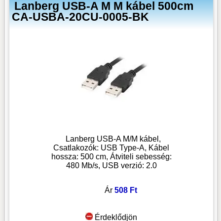
Lanberg USB-A M M kábel 500cm
CA-USBA-20CU-0005-BK
Lanberg USB-A M/M kábel,
Csatlakozók: USB Type-A, Kábel
hossza: 500 cm, Átviteli sebesség:
480 Mb/s, USB verzió: 2.0
Ár
508 Ft
Érdeklődjön