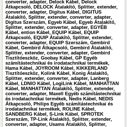
converter, adapter, Delock Kábel, Delock
Átkapcsoló, DELOCK Átalakító, Splitter, extender,
converter, adapter, Digitus Kábel, DIGITUS
Átalakító, Splitter, extender, converter, adapter,
Digitus Szerszám, Egyeb Kábel, Egyeb Átalakító,
Splitter, extender, converter, adapter, EGYÉB
Kábel, ention Kábel, EQUIP Kábel, EQUIP
Átkapcsoló, EQUIP Átalakító, Splitter, extender,
converter, adapter, EQUIP Szerszám, Gembird
Kábel, Gembird Átkapcsoló, Gembird Átalakító,
Splitter, extender, converter, adapter, Gembird
Tisztítóeszköz, Goobay Kábel, GP Egyéb
számítástechnikai és irodatachnikai termékek,
Hama Kábel, JOYROOM Kábel, KIKKERLAND
Tisztítóeszköz, Kolink Kábel, Konig Átalakító,
Splitter, extender, converter, adapter, Lanberg
Kábel, LDNIO Kábel, LogiLink Kábel, MANHATTAN
Kábel, MANHATTAN Átalakító, Splitter, extender,
converter, adapter, Maxell Egyéb számítástechnikai
és irodatachnikai termékek, Nedis Kábel, NEDIS
Átkapcsoló, Philips Egyéb számítástechnikai és
irodatachnikai termékek, ROLINE Kábel,
SANDBERG Kábel, S-Link Kábel, SPROTEK
Szerszám, TP-Link Átalakító, Splitter, extender,
converter, adapter, Usams Átalakító, Splitter,