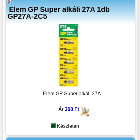
Elem GP Super alkáli 27A 1db
GP27A-2C5
Elem GP Super alkáli 27A
Ár
368 Ft
Készleten