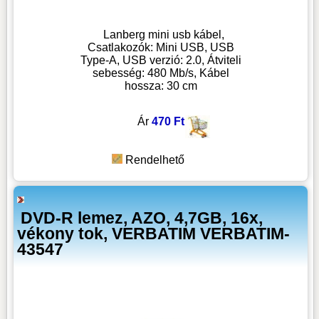
Lanberg mini usb kábel,
Csatlakozók: Mini USB, USB
Type-A, USB verzió: 2.0, Átviteli
sebesség: 480 Mb/s, Kábel
hossza: 30 cm
Ár
470 Ft
Rendelhető
DVD-R lemez, AZO, 4,7GB, 16x,
vékony tok, VERBATIM VERBATIM-
43547