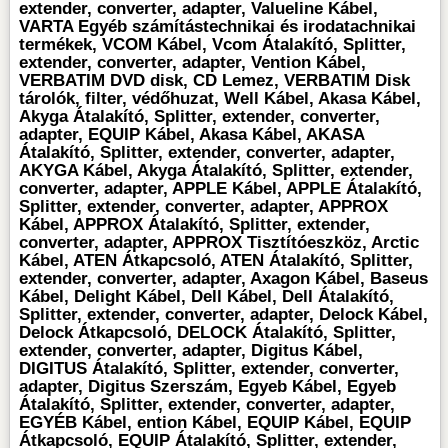
extender, converter, adapter, Valueline Kábel,
VARTA Egyéb számítástechnikai és irodatachnikai
termékek, VCOM Kábel, Vcom Átalakító, Splitter,
extender, converter, adapter, Vention Kábel,
VERBATIM DVD disk, CD Lemez, VERBATIM Disk
tárolók, filter, védőhuzat, Well Kábel, Akasa Kábel,
Akyga Átalakító, Splitter, extender, converter,
adapter, EQUIP Kábel, Akasa Kábel, AKASA
Átalakító, Splitter, extender, converter, adapter,
AKYGA Kábel, Akyga Átalakító, Splitter, extender,
converter, adapter, APPLE Kábel, APPLE Átalakító,
Splitter, extender, converter, adapter, APPROX
Kábel, APPROX Átalakító, Splitter, extender,
converter, adapter, APPROX Tisztítóeszköz, Arctic
Kábel, ATEN Átkapcsoló, ATEN Átalakító, Splitter,
extender, converter, adapter, Axagon Kábel, Baseus
Kábel, Delight Kábel, Dell Kábel, Dell Átalakító,
Splitter, extender, converter, adapter, Delock Kábel,
Delock Átkapcsoló, DELOCK Átalakító, Splitter,
extender, converter, adapter, Digitus Kábel,
DIGITUS Átalakító, Splitter, extender, converter,
adapter, Digitus Szerszám, Egyeb Kábel, Egyeb
Átalakító, Splitter, extender, converter, adapter,
EGYÉB Kábel, ention Kábel, EQUIP Kábel, EQUIP
Átkapcsoló, EQUIP Átalakító, Splitter, extender,