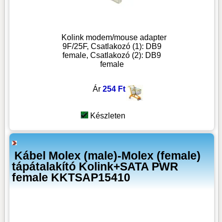
Kolink modem/mouse adapter
9F/25F, Csatlakozó (1): DB9
female, Csatlakozó (2): DB9
female
Ár
254 Ft
Készleten
Kábel Molex (male)-Molex (female)
tápátalakító Kolink+SATA PWR
female KKTSAP15410