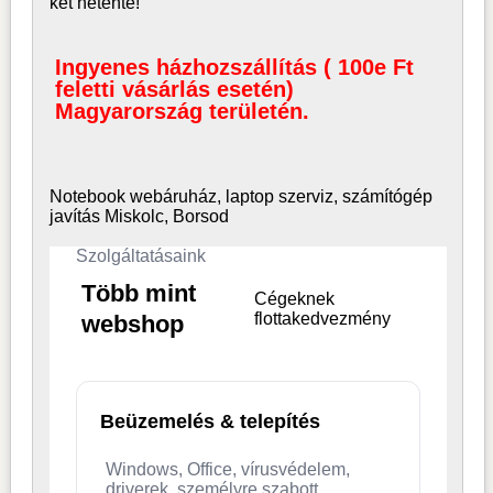
két hetente!
Ingyenes házhozszállítás ( 100e Ft
feletti vásárlás esetén)
Magyarország területén.
Notebook webáruház, laptop
szerviz, számítógép
javítás Miskolc, Borsod
Szolgáltatásaink
Több mint
Cégeknek
flottakedvezmény
webshop
Beüzemelés & telepítés
Windows, Office, vírusvédelem,
driverek, személyre szabott