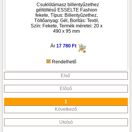
Csuklótámasz billentyűzethez
géltöltésű ESSELTE Fashion
fekete, Típus: Billentyűzethez,
Töltőanyag: Gél, Borítás: Textil,
Szín: Fekete, Termék méretei: 20 x
490 x 95 mm
Ár
17 780 Ft
Rendelhető
Első
Előző
1
Következő
Utolsó