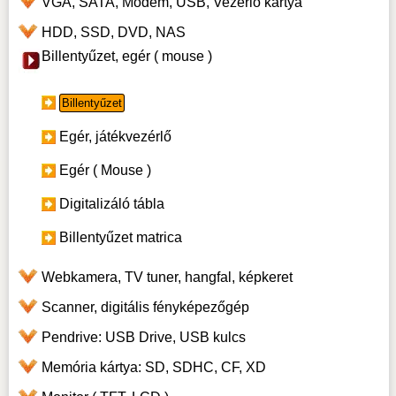
VGA, SATA, Modem, USB, Vezérlő kártya
HDD, SSD, DVD, NAS
Billentyűzet, egér ( mouse )
Billentyűzet
Egér, játékvezérlő
Egér ( Mouse )
Digitalizáló tábla
Billentyűzet matrica
Webkamera, TV tuner, hangfal, képkeret
Scanner, digitális fényképezőgép
Pendrive: USB Drive, USB kulcs
Memória kártya: SD, SDHC, CF, XD