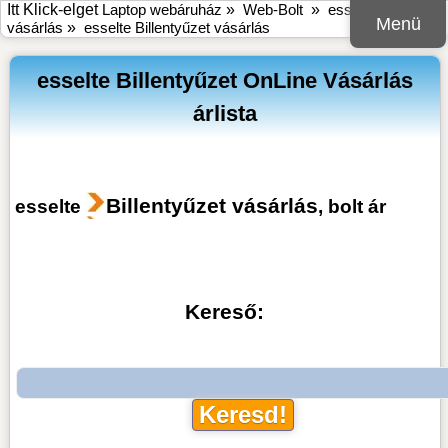
Itt Klick-elget
Laptop webáruház
»
Web-Bolt
»
esselte online bolt
Menü
vásárlás
»
esselte Billentyűzet vásárlás
esselte Billentyűzet OnLine Vásárlás
árlista
Billentyűzet vásárlás
esselte
, bolt ár
Kereső: