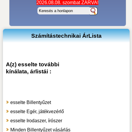
2026.08.08. szombat ZÁRVA!
Számítástechnikai ÁrLista
A(z) esselte további
kínálata, árlistái :
esselte Billentyűzet
esselte Egér, játékvezérlő
esselte Irodaszer, írószer
Minden Billentyűzet vásárlás