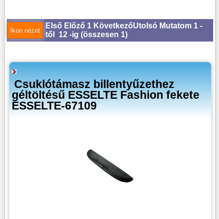
Első
Előző
1
Következő
Utolsó
Mutatom 1 -
től 12 -ig (
összesen 1
)
Csuklótámasz billentyűzethez
géltöltésű ESSELTE Fashion fekete
ESSELTE-67109