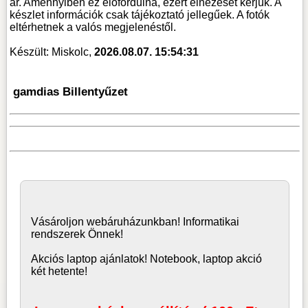
ár. Amennyiben ez előfordulna, ezért elnézését kérjük. A
készlet információk csak tájékoztató jellegűek. A fotók
eltérhetnek a valós megjelenéstől.
Készült: Miskolc,
2026.08.07. 15:54:31
gamdias Billentyűzet
Vásároljon
webáruház
unkban! Informatikai
rendszerek Önnek!
Akciós laptop ajánlatok! Notebook, laptop akció
két hetente!