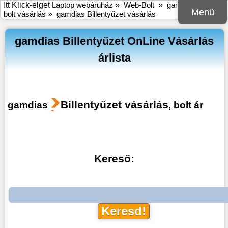
Itt Klick-elget
Laptop webáruház
»
Web-Bolt
»
gamdias online
Menü
bolt vásárlás
»
gamdias Billentyűzet vásárlás
gamdias Billentyűzet OnLine Vásárlás
árlista
Billentyűzet vásárlás
gamdias
, bolt ár
Kereső: