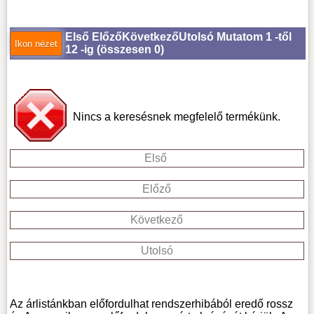
Első
Előző
Következő
Utolsó
Mutatom 1 -től
12 -ig (
összesen 0
)
Nincs a keresésnek megfelelő termékünk.
Első
Előző
Következő
Utolsó
Az árlistánkban előfordulhat rendszerhibából eredő rossz