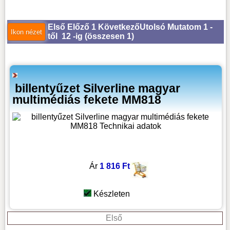
Első
Előző
1
Következő
Utolsó
Mutatom 1 -
től 12 -ig (
összesen 1
)
billentyűzet Silverline magyar
multimédiás fekete MM818
Ár
1 816 Ft
Készleten
Első