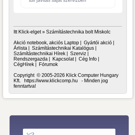
túli javítás saját szervizben
Itt Klick-elget »
Számítástechnika bolt Miskolc
Akció notebook, akciós Laptop
|
Gyártói akció
|
Árlista
|
Számítástechnikai Katalógus
|
Számítástechnikai Hírek
|
Szerviz
|
Rendszergazda
|
Kapcsolat
|
Cég Info
|
CégHírek
|
Fórumok
Copyright © 2005-2026 Klick Computer Hungary
Kft. https://www.klickcomp.hu - Minden jog
fenntartva!