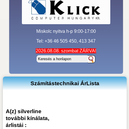
Miskolc nyitva h-p 9:00-17:00
Tel: +36 46 505 450, 413 347
2026.08.08. szombat ZÁRVA!
Számítástechnikai ÁrLista
A(z) silverline
további kínálata,
árlistái :