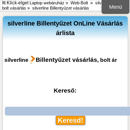
Itt Klick-elget
Laptop webáruház
»
Web-Bolt
»
silverline online
Menü
bolt vásárlás
»
silverline Billentyűzet vásárlás
silverline Billentyűzet OnLine Vásárlás
árlista
Billentyűzet vásárlás
silverline
, bolt ár
Kereső: