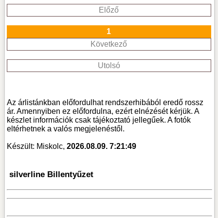
Előző
1
Következő
Utolsó
Az árlistánkban előfordulhat rendszerhibából eredő rossz
ár. Amennyiben ez előfordulna, ezért elnézését kérjük. A
készlet információk csak tájékoztató jellegűek. A fotók
eltérhetnek a valós megjelenéstől.
Készült: Miskolc,
2026.08.09. 7:21:49
silverline Billentyűzet