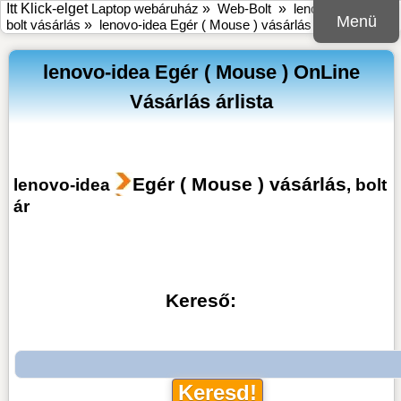
Itt Klick-elget
Laptop webáruház
»
Web-Bolt
»
lenovo-idea online
Menü
bolt vásárlás
»
lenovo-idea Egér ( Mouse ) vásárlás
lenovo-idea Egér ( Mouse ) OnLine
Vásárlás árlista
Egér ( Mouse ) vásárlás
lenovo-idea
, bolt
ár
Kereső: