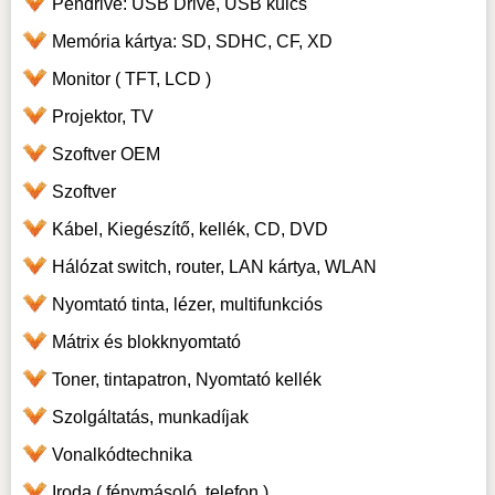
Pendrive: USB Drive, USB kulcs
Memória kártya: SD, SDHC, CF, XD
Monitor ( TFT, LCD )
Projektor, TV
Szoftver OEM
Szoftver
Kábel, Kiegészítő, kellék, CD, DVD
Hálózat switch, router, LAN kártya, WLAN
Nyomtató tinta, lézer, multifunkciós
Mátrix és blokknyomtató
Toner, tintapatron, Nyomtató kellék
Szolgáltatás, munkadíjak
Vonalkódtechnika
Iroda ( fénymásoló, telefon )