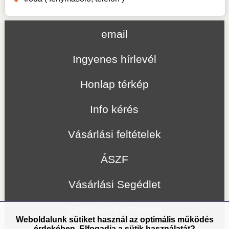
email
Ingyenes hírlevél
Honlap térkép
Info kérés
Vásárlási feltételek
ÁSZF
Vásárlási Segédlet
Szállítási Feltételek
Weboldalunk sütiket használ az optimális működés
érdekében. Elfogadja a sütik használatát?