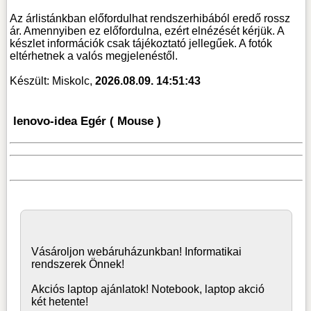
Az árlistánkban előfordulhat rendszerhibából eredő rossz
ár. Amennyiben ez előfordulna, ezért elnézését kérjük. A
készlet információk csak tájékoztató jellegűek. A fotók
eltérhetnek a valós megjelenéstől.
Készült: Miskolc,
2026.08.09. 14:51:43
lenovo-idea Egér ( Mouse )
Vásároljon
webáruház
unkban! Informatikai
rendszerek Önnek!
Akciós laptop ajánlatok! Notebook, laptop akció
két hetente!