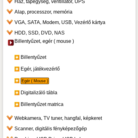
Ház, tápegység, ventillátor, UPS
Alap, processzor, memória
VGA, SATA, Modem, USB, Vezérlő kártya
HDD, SSD, DVD, NAS
Billentyűzet, egér ( mouse )
Billentyűzet
Egér, játékvezérlő
Egér ( Mouse )
Digitalizáló tábla
Billentyűzet matrica
Webkamera, TV tuner, hangfal, képkeret
Scanner, digitális fényképezőgép