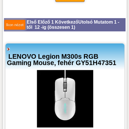
Első
Előző
1
Következő
Utolsó
Mutatom 1 -
től 12 -ig (
összesen 1
)
LENOVO Legion M300s RGB
Gaming Mouse, fehér GY51H47351