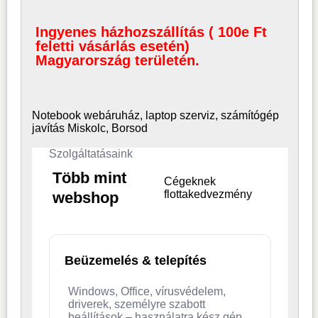
Ingyenes házhozszállítás ( 100e Ft
feletti vásárlás esetén)
Magyarország területén.
Notebook webáruház, laptop
szerviz, számítógép
javítás Miskolc, Borsod
Szolgáltatásaink
Több mint
Cégeknek
flottakedvezmény
webshop
Beüzemelés & telepítés
Windows, Office, vírusvédelem,
driverek, személyre szabott
beállítások – használatra kész gép.