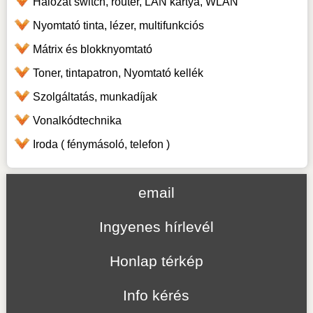
Hálózat switch, router, LAN kártya, WLAN
Nyomtató tinta, lézer, multifunkciós
Mátrix és blokknyomtató
Toner, tintapatron, Nyomtató kellék
Szolgáltatás, munkadíjak
Vonalkódtechnika
Iroda ( fénymásoló, telefon )
email
Ingyenes hírlevél
Honlap térkép
Info kérés