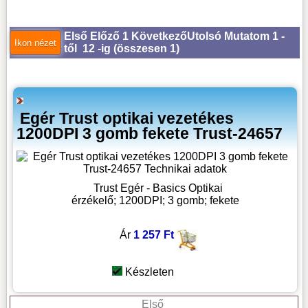
Első
Előző
1
Következő
Utolsó
Mutatom 1 -
től 12 -ig (
összesen 1
)
Egér Trust optikai vezetékes
1200DPI 3 gomb fekete Trust-24657
Trust Egér - Basics Optikai
érzékelő; 1200DPI; 3 gomb; fekete
Ár
1 257 Ft
Készleten
Első