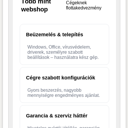
Több mint
Cégeknek
flottakedvezmény
webshop
Beüzemelés & telepítés
Windows, Office, vírusvédelem,
driverek, személyre szabott
beállítások – használatra kész gép.
Cégre szabott konfigurációk
Gyors beszerzés, nagyobb
mennyiségre engedményes ajánlat.
Garancia & szerviz háttér