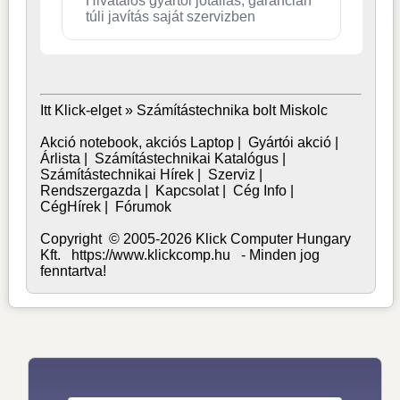
Hivatalos gyártói jótállás, garancián
túli javítás saját szervizben
Itt Klick-elget »
Számítástechnika bolt Miskolc
Akció notebook, akciós Laptop
|
Gyártói akció
|
Árlista
|
Számítástechnikai Katalógus
|
Számítástechnikai Hírek
|
Szerviz
|
Rendszergazda
|
Kapcsolat
|
Cég Info
|
CégHírek
|
Fórumok
Copyright © 2005-2026 Klick Computer Hungary
Kft. https://www.klickcomp.hu - Minden jog
fenntartva!