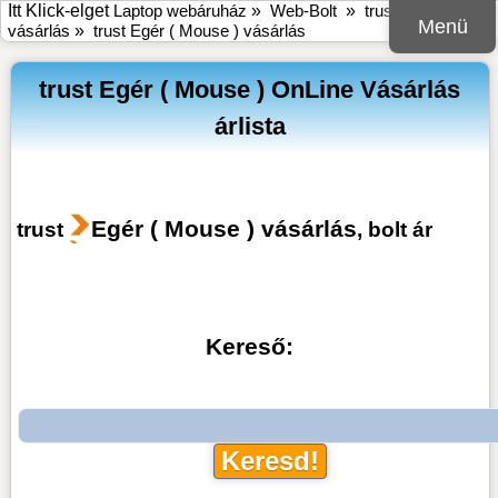
Itt Klick-elget
Laptop webáruház
»
Web-Bolt
»
trust online bolt
Menü
vásárlás
»
trust Egér ( Mouse ) vásárlás
trust Egér ( Mouse ) OnLine Vásárlás
árlista
Egér ( Mouse ) vásárlás
trust
, bolt ár
Kereső: