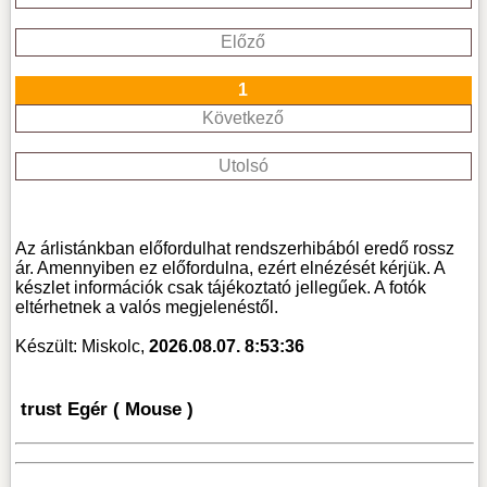
Előző
1
Következő
Utolsó
Az árlistánkban előfordulhat rendszerhibából eredő rossz
ár. Amennyiben ez előfordulna, ezért elnézését kérjük. A
készlet információk csak tájékoztató jellegűek. A fotók
eltérhetnek a valós megjelenéstől.
Készült: Miskolc,
2026.08.07. 8:53:36
trust Egér ( Mouse )