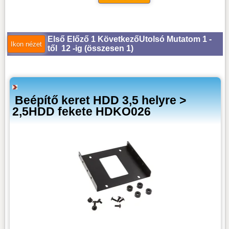
Első
Előző
1
Következő
Utolsó
Mutatom 1 -
től 12 -ig (
összesen 1
)
Beépítő keret HDD 3,5 helyre >
2,5HDD fekete HDKO026