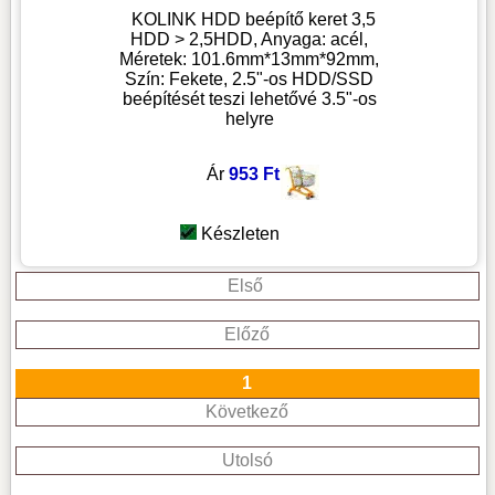
KOLINK HDD beépítő keret 3,5
HDD > 2,5HDD, Anyaga: acél,
Méretek: 101.6mm*13mm*92mm,
Szín: Fekete, 2.5"-os HDD/SSD
beépítését teszi lehetővé 3.5"-os
helyre
Ár
953 Ft
Készleten
Első
Előző
1
Következő
Utolsó