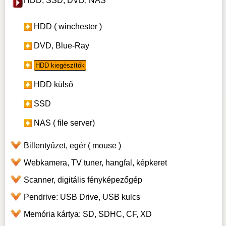
HDD, SSD, DVD, NAS
HDD ( winchester )
DVD, Blue-Ray
HDD kiegészítők
HDD külső
SSD
NAS ( file server)
Billentyűzet, egér ( mouse )
Webkamera, TV tuner, hangfal, képkeret
Scanner, digitális fényképezőgép
Pendrive: USB Drive, USB kulcs
Memória kártya: SD, SDHC, CF, XD