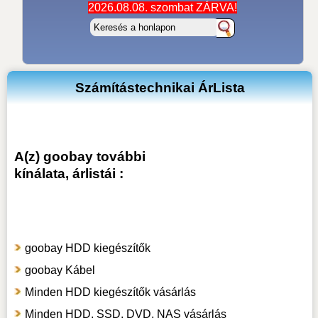
2026.08.08. szombat ZÁRVA!
Számítástechnikai ÁrLista
A(z) goobay további
kínálata, árlistái :
goobay HDD kiegészítők
goobay Kábel
Minden HDD kiegészítők vásárlás
Minden HDD, SSD, DVD, NAS vásárlás