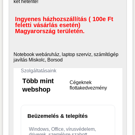
két hetente!
Ingyenes házhozszállítás ( 100e Ft
feletti vásárlás esetén)
Magyarország területén.
Notebook webáruház, laptop
szerviz, számítógép
javítás Miskolc, Borsod
Szolgáltatásaink
Több mint
Cégeknek
flottakedvezmény
webshop
Beüzemelés & telepítés
Windows, Office, vírusvédelem,
driverek, személyre szabott