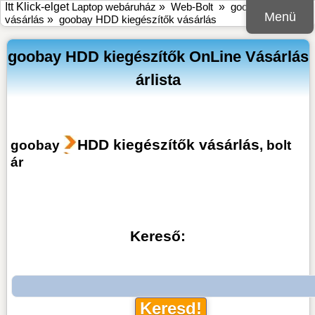
Itt Klick-elget
Laptop webáruház
»
Web-Bolt
»
goobay online bolt
Menü
vásárlás
»
goobay HDD kiegészítők vásárlás
goobay HDD kiegészítők OnLine Vásárlás
árlista
HDD kiegészítők vásárlás
goobay
, bolt
ár
Kereső: