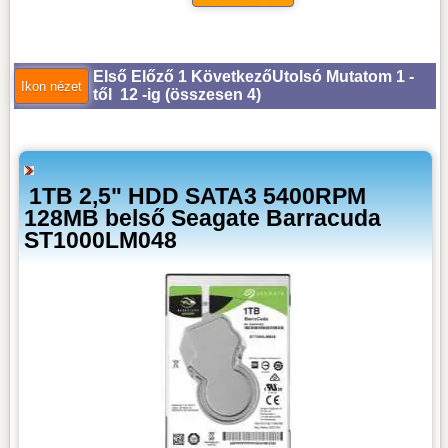
Első
Előző
1
Következő
Utolsó
Mutatom 1 -
től 12 -ig (
összesen 4
)
1TB 2,5" HDD SATA3 5400RPM
128MB belső Seagate Barracuda
ST1000LM048