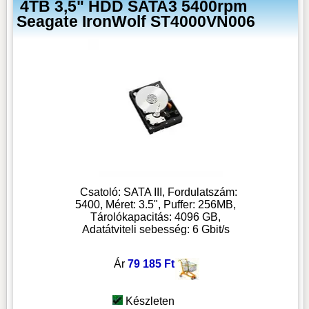
4TB 3,5" HDD SATA3 5400rpm
Seagate IronWolf ST4000VN006
Csatoló: SATA III, Fordulatszám:
5400, Méret: 3.5", Puffer: 256MB,
Tárolókapacitás: 4096 GB,
Adatátviteli sebesség: 6 Gbit/s
Ár
79 185 Ft
Készleten