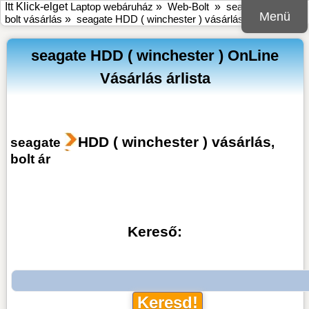
Itt Klick-elget
Laptop webáruház
»
Web-Bolt
»
seagate online
Menü
bolt vásárlás
»
seagate HDD ( winchester ) vásárlás
seagate HDD ( winchester ) OnLine
Vásárlás árlista
HDD ( winchester ) vásárlás
seagate
,
bolt ár
Kereső: