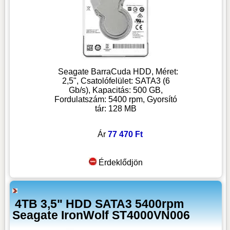
Seagate BarraCuda HDD, Méret:
2,5", Csatolófelület: SATA3 (6
Gb/s), Kapacitás: 500 GB,
Fordulatszám: 5400 rpm, Gyorsító
tár: 128 MB
Ár
77 470 Ft
Érdeklődjön
4TB 3,5" HDD SATA3 5400rpm
Seagate IronWolf ST4000VN006