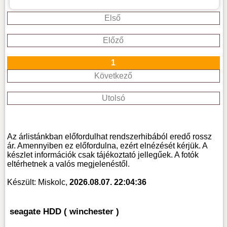
Első
Előző
1
Következő
Utolsó
Az árlistánkban előfordulhat rendszerhibából eredő rossz
ár. Amennyiben ez előfordulna, ezért elnézését kérjük. A
készlet információk csak tájékoztató jellegűek. A fotók
eltérhetnek a valós megjelenéstől.
Készült: Miskolc,
2026.08.07. 22:04:36
seagate HDD ( winchester )