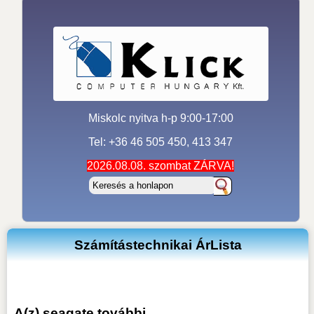
Miskolc nyitva h-p 9:00-17:00
Tel: +36 46 505 450, 413 347
2026.08.08. szombat ZÁRVA!
Számítástechnikai ÁrLista
A(z) seagate további