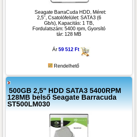
Seagate BarraCuda HDD, Méret:
2,5", Csatolófelület: SATA3 (6
Gb/s), Kapacitás: 1 TB,
Fordulatszám: 5400 rpm, Gyorsító
tár: 128 MB
Ár
59 512 Ft
Rendelhető
500GB 2,5" HDD SATA3 5400RPM
128MB belső Seagate Barracuda
ST500LM030