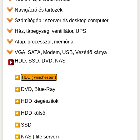
Navigáció és tartozék
Számítógép : szerver és desktop computer
Ház, tápegység, ventillátor, UPS
Alap, processzor, memória
VGA, SATA, Modem, USB, Vezérlő kártya
HDD, SSD, DVD, NAS
HDD ( winchester )
DVD, Blue-Ray
HDD kiegészítők
HDD külső
SSD
NAS ( file server)