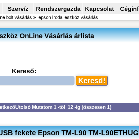
Szervíz
Rendszergazda
Kapcsolat
Cégin
ne bolt vásárlás
»
epson Irodai eszköz vásárlás
szköz OnLine Vásárlás árlista
Kereső:
etkező
Utolsó
Mutatom 1 -től 12 -ig (
összesen 1
)
 USB fekete Epson TM-L90 TM-L90ETHU