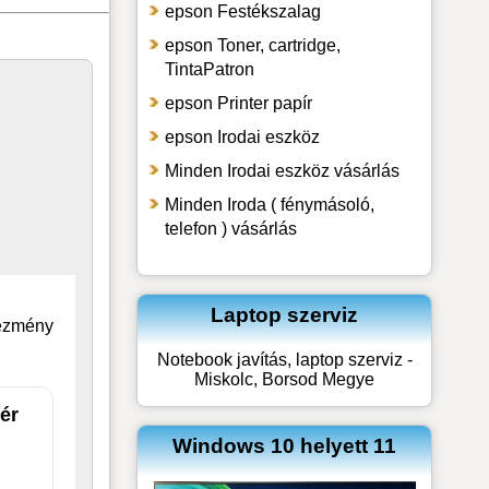
epson Festékszalag
epson Toner, cartridge,
TintaPatron
epson Printer papír
epson Irodai eszköz
Minden Irodai eszköz vásárlás
Minden Iroda ( fénymásoló,
telefon ) vásárlás
Laptop szerviz
vezmény
Notebook javítás, laptop szerviz -
Miskolc, Borsod Megye
ér
Windows 10 helyett 11