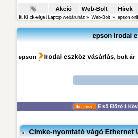
Akció
Web-Bolt
Hírek
Itt Klick-elget
Laptop webáruház
»
Web-Bolt
»
epson onli
epson Irodai e
Irodai eszköz vásárlás
epson
, bolt ár
Első
Előző
1
Köv
Címke-nyomtató vágó Ethernet