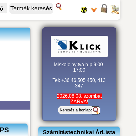
fó
Miskolc nyitva h-p 9:00-
17:00
Tel: +36 46 505 450, 413
347
2026.08.08. szombat
ZÁRVA!
GPS
Számítástechnikai ÁrLista