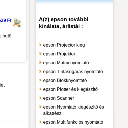
A(z) epson további
629 Ft
kínálata, árlistái :
lhető
epson Projector kieg
epson Projektor
epson Mátrix nyomtató
epson Tintasugaras nyomtató
epson Blokknyomtató
let
epson Plotter és kiegészítő
epson Scanner
epson Nyomtató kiegészítő és
alkatrész
epson Multifunkciós nyomtató