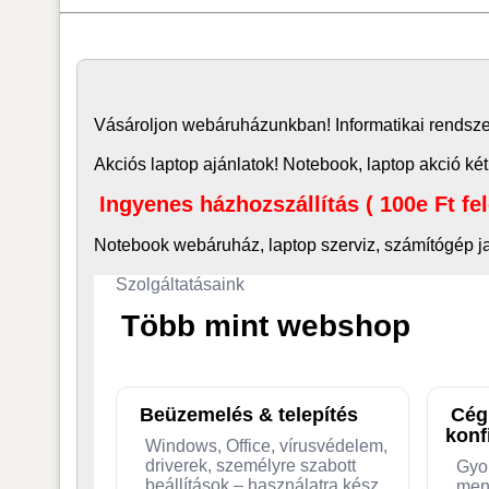
Vásároljon
webáruház
unkban! Informatikai rends
Akciós laptop ajánlatok! Notebook, laptop akció két
Ingyenes házhozszállítás ( 100e Ft fe
Notebook webáruház, laptop
szerviz, számítógép j
Szolgáltatásaink
Több mint webshop
Beüzemelés & telepítés
Cég
konf
Windows, Office, vírusvédelem,
driverek, személyre szabott
Gyo
beállítások – használatra kész
men