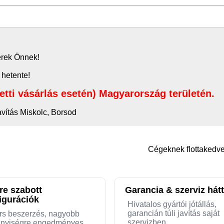
zerek Önnek!
 hetente!
letti vásárlás esetén) Magyarország területén.
avítás Miskolc, Borsod
Cégeknek flottaked
re szabott
Garancia & szerviz hátt
igurációk
Hivatalos gyártói jótállás,
garancián túli javítás saját
rs beszerzés, nagyobb
szervizben
nyiségre engedményes