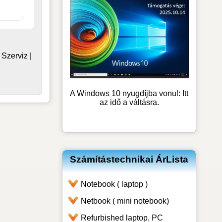
|
Szerviz
|
A Windows 10 nyugdíjba vonul: Itt
az idő a váltásra.
Számítástechnikai ÁrLista
Notebook ( laptop )
Netbook ( mini notebook)
Refurbished laptop, PC