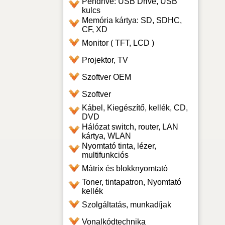
Pendrive: USB Drive, USB
kulcs
Memória kártya: SD, SDHC,
CF, XD
Monitor ( TFT, LCD )
Projektor, TV
Szoftver OEM
Szoftver
Kábel, Kiegészítő, kellék, CD,
DVD
Hálózat switch, router, LAN
kártya, WLAN
Nyomtató tinta, lézer,
multifunkciós
Mátrix és blokknyomtató
Toner, tintapatron, Nyomtató
kellék
Szolgáltatás, munkadíjak
Vonalkódtechnika