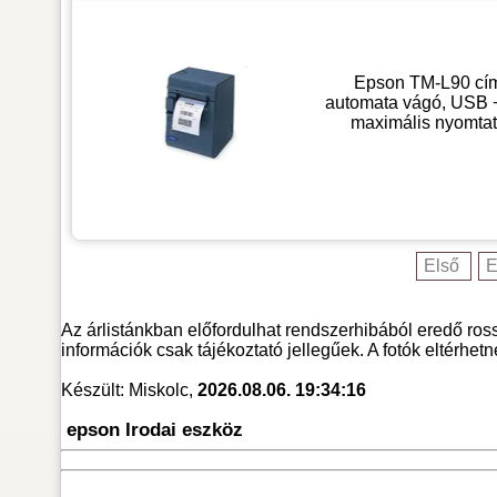
Epson TM-L90 cím
automata vágó, USB +
maximális nyomtatá
Első
E
Az árlistánkban előfordulhat rendszerhibából eredő ross
információk csak tájékoztató jellegűek. A fotók eltérhet
Készült: Miskolc,
2026.08.06. 19:34:16
epson Irodai eszköz