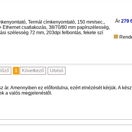
Ár
279 
kenyomtató, Termál címkenyomtató, 150 mm/sec.,
 Ethernet csatlakozás, 38/70/80 mm papírszélesség,
si szélesség 72 mm, 203dpi felbontás, fekete szí
Rende
lőző
1
Következő
Utolsó
z ár. Amennyiben ez előfordulna, ezért elnézését kérjük. A kész
nek a valós megjelenéstől.