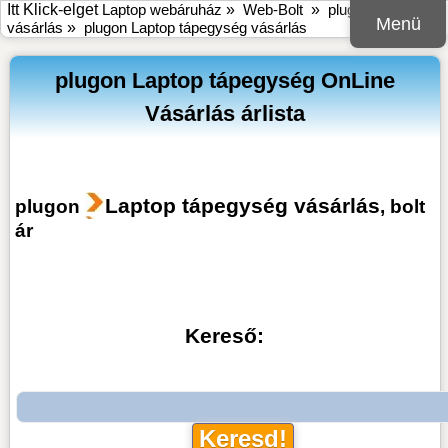
Itt Klick-elget
Laptop webáruház
»
Web-Bolt
»
plugon online bolt
Menü
vásárlás
»
plugon Laptop tápegység vásárlás
plugon Laptop tápegység OnLine
Vásárlás árlista
Laptop tápegység vásárlás
plugon
, bolt
ár
Kereső: