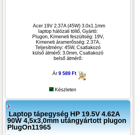
Acer 19V 2.37A (45W) 3.0x1.1mm
laptop hálózati töltő, Gyártó:
Plugon, Kimeneti feszültség: 19V,
Kimeneti áramerősség: 2.37A,
Teljesítmény: 45W, Csatlakozó
külső átmérő: 3.0mm, Csatlakozó
belső átmérő:
Ár
9 589 Ft
Készleten
Laptop tápegység HP 19.5V 4.62A
90W 4,5x3,0mm utángyártott plugon
PlugOn11965