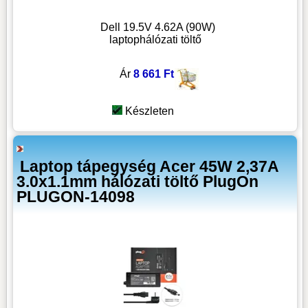
Dell 19.5V 4.62A (90W)
laptophálózati töltő
Ár
8 661 Ft
Készleten
Laptop tápegység Acer 45W 2,37A
3.0x1.1mm hálózati töltő PlugOn
PLUGON-14098