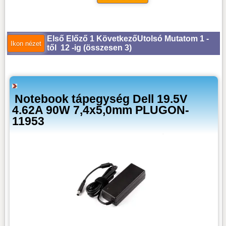
Első
Előző
1
Következő
Utolsó
Mutatom 1 -
től 12 -ig (
összesen 3
)
Notebook tápegység Dell 19.5V
4.62A 90W 7,4x5,0mm PLUGON-
11953