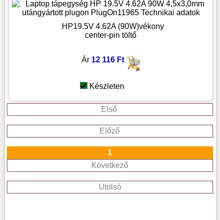
HP19.5V 4.62A (90W)vékony
center-pin töltő
Ár
12 116 Ft
Készleten
Első
Előző
1
Következő
Utolsó