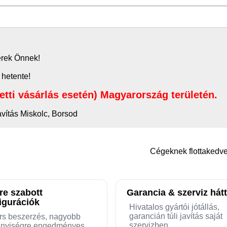
zerek Önnek!
 hetente!
letti vásárlás esetén) Magyarország területén.
avítás Miskolc, Borsod
Cégeknek flottaked
re szabott
Garancia & szerviz hátt
igurációk
Hivatalos gyártói jótállás,
garancián túli javítás saját
rs beszerzés, nagyobb
szervizben
nyiségre engedményes