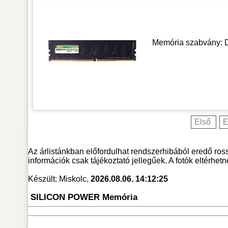
Memória szabvány: D
Első
E
Az árlistánkban előfordulhat rendszerhibából eredő ross
információk csak tájékoztató jellegűek. A fotók eltérhet
Készült: Miskolc,
2026.08.06. 14:12:25
SILICON POWER Memória