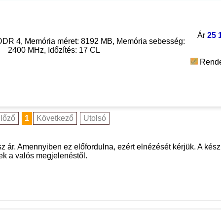
Ár
25 
DR 4, Memória méret: 8192 MB, Memória sebesség:
2400 MHz, Időzítés: 17 CL
Rende
lőző
1
Következő
Utolsó
z ár. Amennyiben ez előfordulna, ezért elnézését kérjük. A kész
nek a valós megjelenéstől.