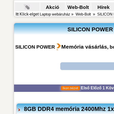
Akció
Web-Bolt
Hírek
Itt Klick-elget
Laptop webáruház
»
Web-Bolt
»
SILICON P
SILICON POWER M
Memória vásárlás
SILICON POWER
, b
Első
Előző
1
Köv
8GB DDR4 memória 2400Mhz 1x