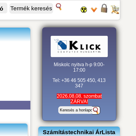
fó
Miskolc nyitva h-p 9:00-
17:00
Tel: +36 46 505 450, 413
347
2026.08.08. szombat
ZÁRVA!
Számítástechnikai ÁrLista