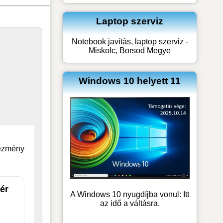
Laptop szerviz
Notebook javítás, laptop szerviz -
Miskolc, Borsod Megye
Windows 10 helyett 11
vezmény
ér
A Windows 10 nyugdíjba vonul: Itt
az idő a váltásra.