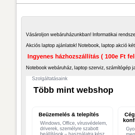
Vásároljon
webáruház
unkban! Informatikai rends
Akciós laptop ajánlatok! Notebook, laptop akció két
Ingyenes házhozszállítás ( 100e Ft fe
Notebook webáruház, laptop
szerviz, számítógép j
Szolgáltatásaink
Több mint webshop
Beüzemelés & telepítés
Cég
konf
Windows, Office, vírusvédelem,
driverek, személyre szabott
Gyo
beállítások – használatra kész
men