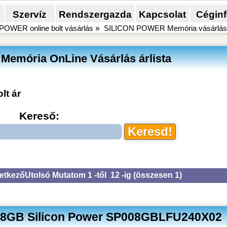
Szervíz
Rendszergazda
Kapcsolat
Cégin
OWER online bolt vásárlás
»
SILICON POWER Memória vásárlás
emória OnLine Vásárlás árlista
olt ár
Kereső:
etkező
Utolsó
Mutatom 1 -től 12 -ig (
összesen 1
)
8GB Silicon Power SP008GBLFU240X02