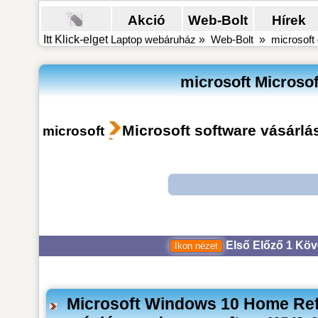
Akció
Web-Bolt
Hírek
Itt Klick-elget
Laptop webáruház
»
Web-Bolt
»
microsoft 
microsoft Microsof
Microsoft software vásárlá
microsoft
Első
Előző
1
Köv
Microsoft Windows 10 Home Ref