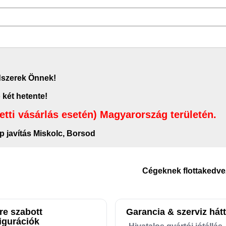
ndszerek Önnek!
 két hetente!
letti vásárlás esetén) Magyarország területén.
p javítás Miskolc, Borsod
Cégeknek flottakedv
re szabott
Garancia & szerviz hátt
igurációk