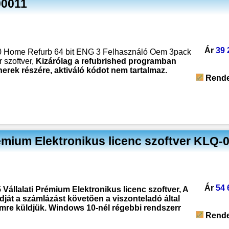
00011
Ár
39 
0 Home Refurb 64 bit ENG 3 Felhasználó Oem 3pack
 szoftver,
Kizárólag a refubrished programban
nerek részére, aktiváló kódot nem tartalmaz.
Rende
Prémium Elektronikus licenc szoftver KLQ-
Ár
54 
 Vállalati Prémium Elektronikus licenc szoftver, A
dját a számlázást követően a viszonteladó által
ímre küldjük. Windows 10-nél régebbi rendszerr
Rende