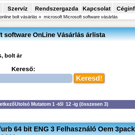
Szervíz
Rendszergazda
Kapcsolat
Cégin
online bolt vásárlás
»
microsoft Microsoft software vásárlás
t software OnLine Vásárlás árlista
s
, bolt ár
Kereső:
etkező
Utolsó
Mutatom 1 -től 12 -ig (
összesen 3
)
urb 64 bit ENG 3 Felhasználó Oem 3pac