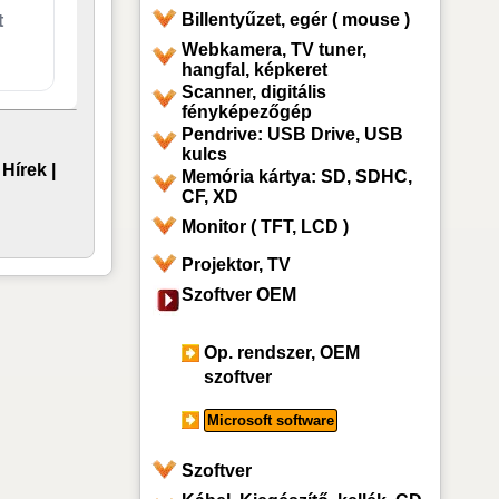
Billentyűzet, egér ( mouse )
t
Webkamera, TV tuner,
hangfal, képkeret
Scanner, digitális
fényképezőgép
Pendrive: USB Drive, USB
kulcs
 Hírek
|
Memória kártya: SD, SDHC,
CF, XD
Monitor ( TFT, LCD )
Projektor, TV
Szoftver OEM
Op. rendszer, OEM
szoftver
Microsoft software
Szoftver