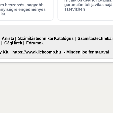
Hivatalos gyártói jótállás,
garancián túli javítás sajá
rs beszerzés, nagyobb
szervizben
nyiségre engedményes
lat.
|
Árlista
|
Számítástechnikai Katalógus
|
Számítástechnikai
o
|
CégHírek
|
Fórumok
Kft. https://www.klickcomp.hu - Minden jog fenntartva!