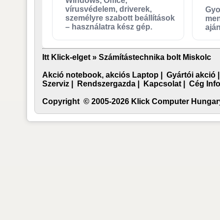
Windows, Office,
vírusvédelem, driverek,
Gyo
személyre szabott beállítások
men
– használatra kész gép.
aján
Itt Klick-elget »
Számítástechnika bolt Miskolc
Akció notebook, akciós Laptop
|
Gyártói akció
Szerviz
|
Rendszergazda
|
Kapcsolat
|
Cég Inf
Copyright © 2005-2026 Klick Computer Hungary 