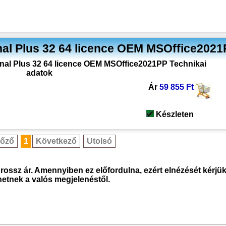
onal Plus 32 64 licence OEM MSOffice202
Ár
59 855 Ft
Készleten
lőző
1
Következő
Utolsó
rossz ár. Amennyiben ez előfordulna, ezért elnézését kérjük.
rhetnek a valós megjelenéstől.