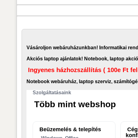
Vásároljon
webáruház
unkban! Informatikai re
Akciós laptop ajánlatok! Notebook, laptop akció
Ingyenes házhozszállítás ( 100e Ft fe
Notebook webáruház, laptop
szerviz, számítógé
Szolgáltatásaink
Több mint webshop
Beüzemelés & telepítés
Cég
konf