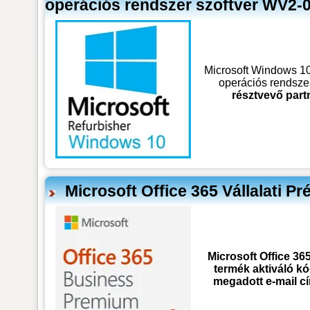
operációs rendszer szoftver WV2-
Microsoft Windows 1
operációs rendszer
résztvevő part
Microsoft Office 365 Vállalati 
Microsoft Office 365
termék aktiváló kó
megadott e-mail c