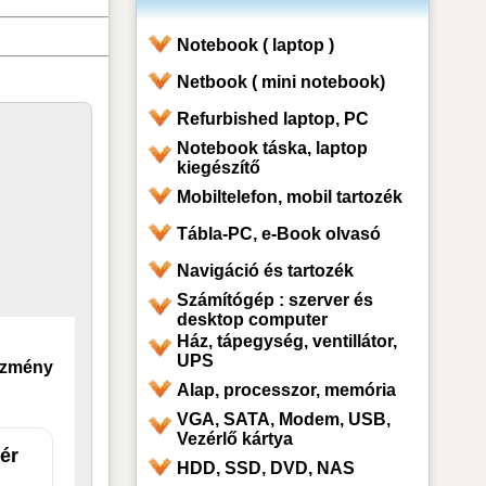
Notebook ( laptop )
Netbook ( mini notebook)
Refurbished laptop, PC
Notebook táska, laptop
kiegészítő
Mobiltelefon, mobil tartozék
Tábla-PC, e-Book olvasó
Navigáció és tartozék
Számítógép : szerver és
desktop computer
Ház, tápegység, ventillátor,
UPS
ezmény
Alap, processzor, memória
VGA, SATA, Modem, USB,
Vezérlő kártya
ér
HDD, SSD, DVD, NAS