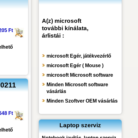
A(z) microsoft
további kínálata,
205 Ft
árlistái :
lhető
microsoft Egér, játékvezérlő
microsoft Egér ( Mouse )
microsoft Microsoft software
00211
Minden Microsoft software
vásárlás
Minden Szoftver OEM vásárlás
648 Ft
Laptop szerviz
lhető
Notebook javítás, laptop szerviz -