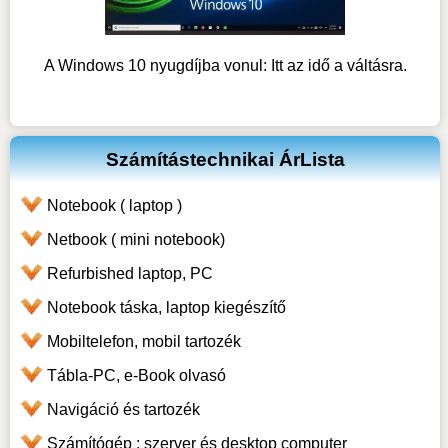
A Windows 10 nyugdíjba vonul: Itt az idő a váltásra.
Számítástechnikai ÁrLista
Notebook ( laptop )
Netbook ( mini notebook)
Refurbished laptop, PC
Notebook táska, laptop kiegészítő
Mobiltelefon, mobil tartozék
Tábla-PC, e-Book olvasó
Navigáció és tartozék
Számítógép : szerver és desktop computer