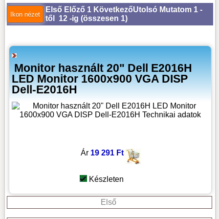
Első
Előző
1
Következő
Utolsó
Mutatom 1 -
től 12 -ig (
összesen 1
)
Monitor használt 20" Dell E2016H
LED Monitor 1600x900 VGA DISP
Dell-E2016H
Ár
19 291 Ft
Készleten
Első