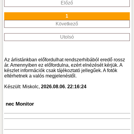
Előző
1
Következő
Utolsó
Az árlistánkban előfordulhat rendszerhibából eredő rossz
ár. Amennyiben ez előfordulna, ezért elnézését kérjük. A
készlet információk csak tájékoztató jellegűek. A fotók
eltérhetnek a valós megjelenéstől.
Készült: Miskolc,
2026.08.06. 22:16:24
nec Monitor