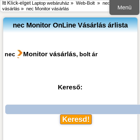
Itt Klick-elget
Laptop webáruház
»
Web-Bolt
»
nec online bolt
Menü
vásárlás
»
nec Monitor vásárlás
nec Monitor OnLine Vásárlás árlista
Monitor vásárlás
nec
, bolt ár
Kereső: