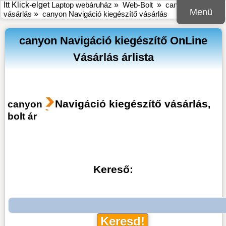
Itt Klick-elget
Laptop webáruház
»
Web-Bolt
»
canyon online bolt
Menü
vásárlás
»
canyon Navigáció kiegészítő vásárlás
canyon Navigáció kiegészítő OnLine
Vásárlás árlista
Navigáció kiegészítő vásárlás
canyon
,
bolt ár
Kereső: