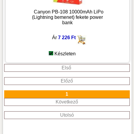
Canyon PB-108 10000mAh LiPo
(Lightning bemenet) fekete power
bank
Ár
7 226 Ft
Készleten
Első
Előző
1
Következő
Utolsó