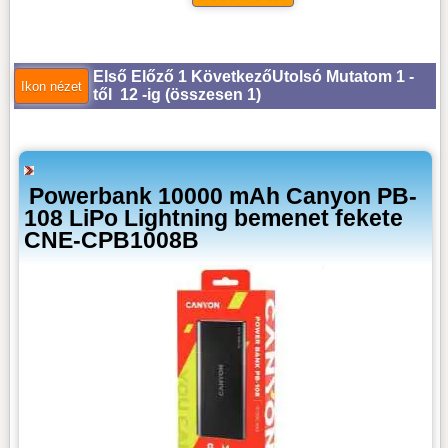
Első
Előző
1
Következő
Utolsó
Mutatom 1 -
től 12 -ig (
összesen 1
)
Powerbank 10000 mAh Canyon PB-
108 LiPo Lightning bemenet fekete
CNE-CPB1008B