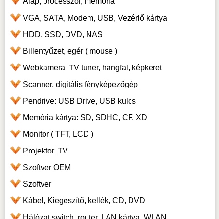
Alap, processzor, memória
VGA, SATA, Modem, USB, Vezérlő kártya
HDD, SSD, DVD, NAS
Billentyűzet, egér ( mouse )
Webkamera, TV tuner, hangfal, képkeret
Scanner, digitális fényképezőgép
Pendrive: USB Drive, USB kulcs
Memória kártya: SD, SDHC, CF, XD
Monitor ( TFT, LCD )
Projektor, TV
Szoftver OEM
Szoftver
Kábel, Kiegészítő, kellék, CD, DVD
Hálózat switch, router, LAN kártya, WLAN