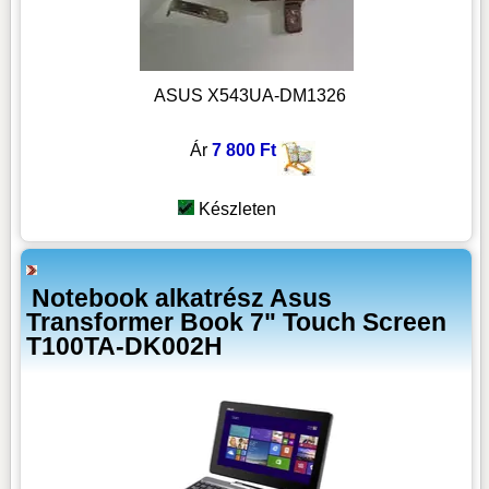
ASUS X543UA-DM1326
Ár
7 800 Ft
Készleten
Notebook alkatrész Asus
Transformer Book 7" Touch Screen
T100TA-DK002H