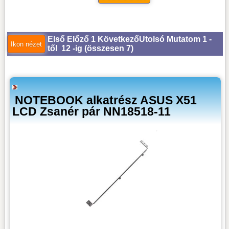
Első
Előző
1
Következő
Utolsó
Mutatom 1 -
től 12 -ig (
összesen 7
)
NOTEBOOK alkatrész ASUS X51
LCD Zsanér pár NN18518-11