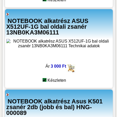
NOTEBOOK alkatrész ASUS
X512UF-1G bal oldali zsanér
13NB0KA3M06111
Ár
3 000 Ft
Készleten
NOTEBOOK alkatrész Asus K501
zsanér 2db (jobb és bal) HNG-
000089