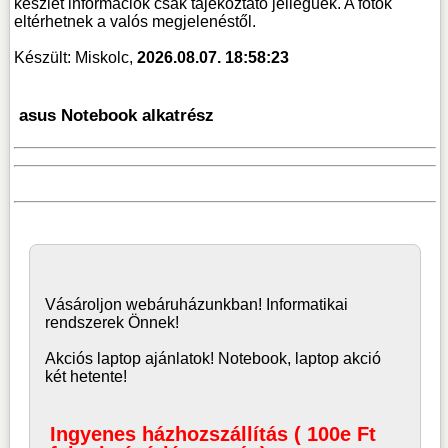
készlet információk csak tájékoztató jellegűek. A fotók
eltérhetnek a valós megjelenéstől.
Készült: Miskolc,
2026.08.07. 18:58:23
asus Notebook alkatrész
Vásároljon
webáruház
unkban! Informatikai
rendszerek Önnek!
Akciós laptop ajánlatok! Notebook, laptop akció
két hetente!
Ingyenes házhozszállítás ( 100e Ft