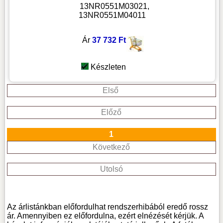
13NR0551M03021,
13NR0551M04011
Ár
37 732 Ft
Készleten
Első
Előző
1
Következő
Utolsó
Az árlistánkban előfordulhat rendszerhibából eredő rossz
ár. Amennyiben ez előfordulna, ezért elnézését kérjük. A