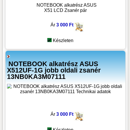
NOTEBOOK alkatrész ASUS
X51 LCD Zsanér pár
Ár
3 000 Ft
Készleten
NOTEBOOK alkatrész ASUS
X512UF-1G jobb oldali zsanér
13NB0KA3M07111
Ár
3 000 Ft
Készleten