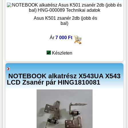
Asus K501 zsanér 2db (jobb és
bal)
Ár
7 000 Ft
Készleten
NOTEBOOK alkatrész X543UA X543
LCD Zsanér pár HING1810081