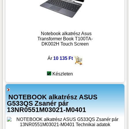
Notebook alkatrész Asus
Transformer Book T100TA-
DK002H Touch Screen
Ár
10 135 Ft
Készleten
NOTEBOOK alkatrész ASUS
G533QS Zsanér pár
13NR0551M03021-M0401