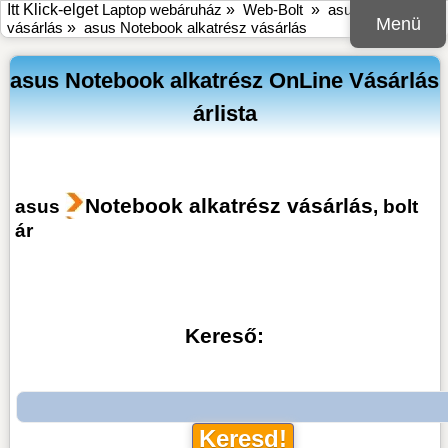
Itt Klick-elget
Laptop webáruház
»
Web-Bolt
»
asus online bolt
Menü
vásárlás
»
asus Notebook alkatrész vásárlás
asus Notebook alkatrész OnLine Vásárlás
árlista
Notebook alkatrész vásárlás
asus
, bolt
ár
Kereső: